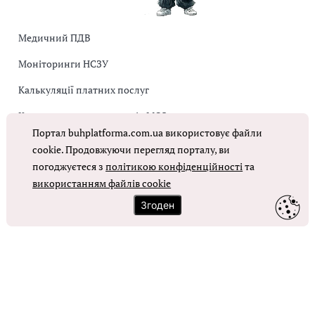
Медичний ПДВ
Моніторинги НСЗУ
Калькуляції платних послуг
Коригувальна накладна від МОЗ
Портал buhplatforma.com.ua використовує файли
Оплата праці в КНП
cookie. Продовжуючи перегляд порталу, ви
погоджуєтеся з
політикою конфіденційності
та
ОТРИМАТИ ДОСТУП
використанням файлів cookie
Згоден
Контакти