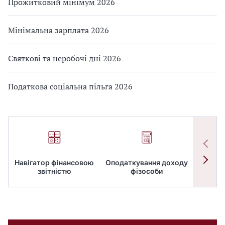
Прожитковий мінімум 2026
Мінімальна зарплата 2026
Святкові та неробочі дні 2026
Податкова соціальна пільга 2026
Навігатор фінансовою
Оподаткування доходу
ПД
звітністю
фізособи