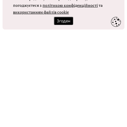
погоджуєтеся з
політикою конфіденційності
та
використанням файлів cookie
ОТРИМАТИ ДОСТУП
Згоден
Контакти
Зворотний зв'язок
Карта сайту
Політика використання файлів cookie
Політика конфіденційності
© Головбух, 2026. Усі права захищено
Повне або часткове копіювання будь-яких матеріалів сайту,