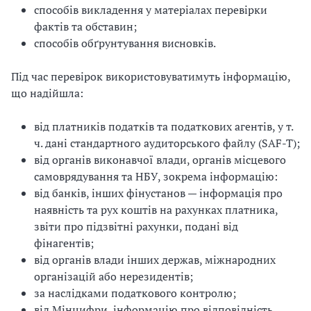
способів викладення у матеріалах перевірки
фактів та обставин;
способів обґрунтування висновків.
Під час перевірок використовуватимуть інформацію,
що надійшла:
від платників податків та податкових агентів, у т.
ч. дані стандартного аудиторського файлу (SAF-T);
від органів виконавчої влади, органів місцевого
самоврядування та НБУ, зокрема інформацію:
від банків, інших фінустанов — інформація про
наявність та рух коштів на рахунках платника,
звіти про підзвітні рахунки, подані від
фінагентів;
від органів влади інших держав, міжнародних
організацій або нерезидентів;
за наслідками податкового контролю;
від Мінцифри, інформацію про відповідність