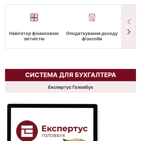
Навігатор фінансовою
Оподаткування доходу
ПД
звітністю
фізособи
СИСТЕМА ДЛЯ БУХГАЛТЕРА
Експертус Головбух