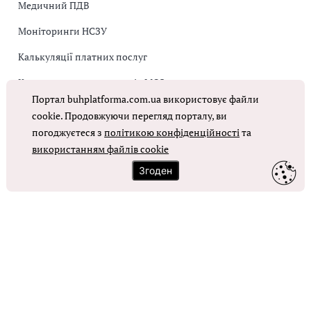
Медичний ПДВ
Моніторинги НСЗУ
Калькуляції платних послуг
Коригувальна накладна від МОЗ
Портал buhplatforma.com.ua використовує файли
Оплата праці в КНП
cookie. Продовжуючи перегляд порталу, ви
погоджуєтеся з
політикою конфіденційності
та
ОТРИМАТИ ДОСТУП
використанням файлів cookie
Згоден
Контакти
Зворотний зв'язок
Карта сайту