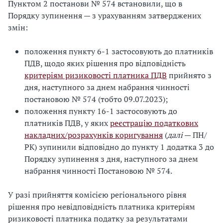
Пунктом 2 постанови № 574 встановили, що в
Порядку зупинення — з урахуванням затверджених
змін:
положення пункту 6-1 застосовують до платників
ПДВ, щодо яких рішення про відповідність
критеріям ризиковості платника ПДВ
прийнято з
дня, наступного за днем набрання чинності
постановою № 574 (тобто 09.07.2023);
положення пункту 16-1 застосовують до
платників ПДВ, у яких
реєстрацію податкових
накладних/розрахунків коригування
(
далі
— ПН/
РК) зупинили відповідно до пункту 1 додатка 3 до
Порядку зупинення з дня, наступного за днем
набрання чинності Постановою № 574.
У разі прийняття комісією регіонального рівня
рішення про невідповідність платника критеріям
ризиковості платника податку за результатами