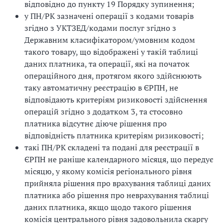
відповідно до пункту 19 Порядку зупинення;
у ПН/РК зазначені операції з кодами товарів
згідно з УКТЗЕД/кодами послуг згідно з
Державним класифікатором/умовним кодом
такого товару, що відображені у такій таблиці
даних платника, та операції, які на початок
операційного дня, протягом якого здійснюють
таку автоматичну реєстрацію в ЄРПН, не
відповідають критеріям ризиковості здійснення
операцій згідно з додатком 3, та стосовно
платника відсутнє діюче рішення про
відповідність платника критеріям ризиковості;
такі ПН/РК складені та подані для реєстрації в
ЄРПН не раніше календарного місяця, що передує
місяцю, у якому комісія регіонального рівня
прийняла рішення про врахування таблиці даних
платника або рішення про неврахування таблиці
даних платника, якщо щодо такого рішення
комісія центрального рівня задовольнила скаргу