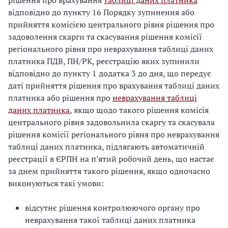
рішення про врахування
таблиці даних платника
відповідно до пункту 16 Порядку зупинення або
прийняття комісією центрального рівня рішення про
задоволення скарги та скасування рішення комісії
регіонального рівня про неврахування таблиці даних
платника ПДВ, ПН/РК, реєстрацію яких зупинили
відповідно до пункту 1 додатка 3 до дня, що передує
даті прийняття рішення про врахування таблиці даних
платника або рішення про
неврахування таблиці
даних платника
, якщо щодо такого рішення комісія
центрального рівня задовольнила скаргу та скасувала
рішення комісії регіонального рівня про неврахування
таблиці даних платника, підлягають автоматичній
реєстрації в ЄРПН на п’ятий робочий день, що настає
за днем прийняття такого рішення, якщо одночасно
виконуються такі умови:
відсутнє рішення контролюючого органу про
неврахування такої таблиці даних платника