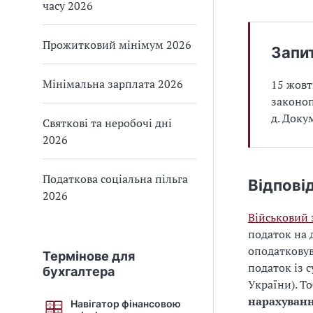
часу 2026
Прожитковий мінімум 2026
Запи
Мінімальна зарплата 2026
15 жовт
законоп
д. Доку
Святкові та неробочі дні
2026
Податкова соціальна пільга
Відпові
2026
Військовий 
податок на 
оподатковув
Термінове для
податок із 
бухгалтера
України). Т
нарахуванн
Навігатор фінансовою