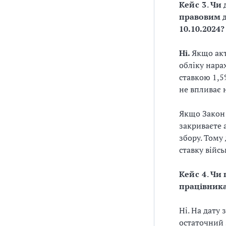
Кейс 3
.
Чи 
правовим д
10.10.2024?
Ні.
Якщо акт
обліку нара
ставкою 1,5
не впливає 
Якщо Закон 
закриваєте а
збору. Тому
ставку війсь
Кейс 4
.
Чи 
працівника
Ні. На дату
остаточний 