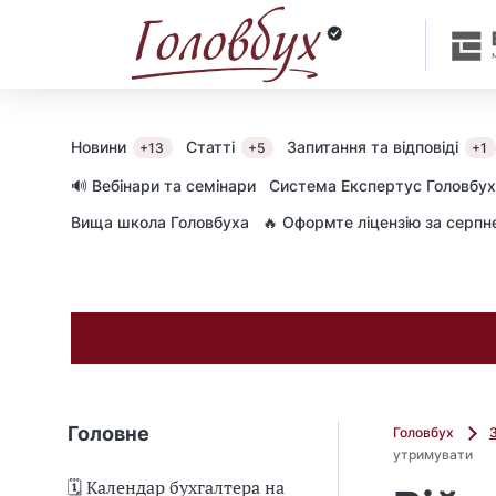
Новини
Статті
Запитання та відповіді
+13
+5
+1
🔊 Вебінари та семінари
Cистема Експертус Головбух
Вища школа Головбуха
🔥 Оформте ліцензію за серп
Головне
Головбух
утримувати
🗓️ Календар бухгалтера на