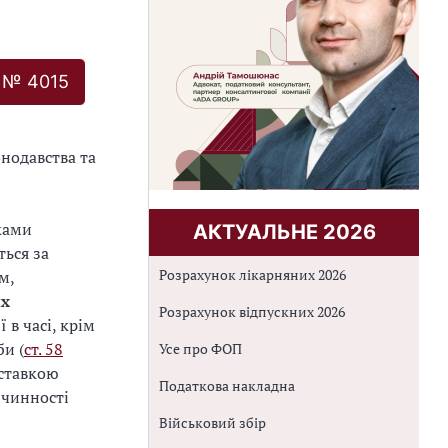
м № 4015
нодавства та
ками
АКТУАЛЬНЕ 2026
ься за
Розрахунок лікарняних 2026
м,
их
Розрахунок відпускних 2026
 в часі, крім
би (
cт. 58
Усе про ФОП
 ставкою
Податкова накладна
 чинності
Військовий збір