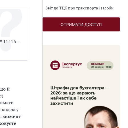
Звіт до ТЦК про транспортні засоби
ОТРИМАТИ ДОСТУП
 № 11416–
 що й
є)
римати
о кодексу
є момент
ховуєте