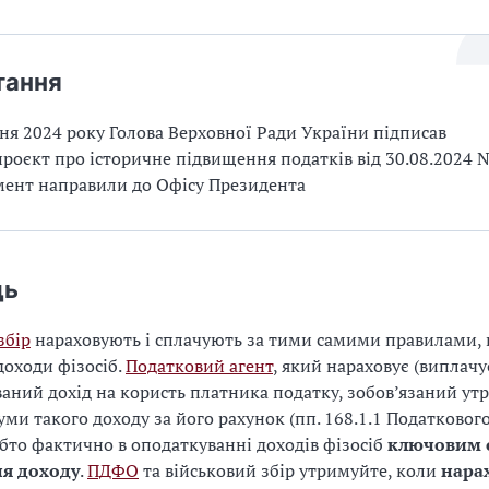
тання
ня 2024 року Голова Верховної Ради України підписав
роєкт про історичне підвищення податків від 30.08.2024
мент направили до Офісу Президента
дь
збір
нараховують і сплачують за тими самими правилами,
доходи фізосіб.
Податковий агент
, який нараховує (виплачу
аний дохід на користь платника податку, зобов’язаний ут
суми такого доходу за його рахунок (пп. 168.1.1 Податковог
обто фактично в оподаткуванні доходів фізосіб
ключовим 
я доходу
.
ПДФО
та військовий збір утримуйте, коли
нара