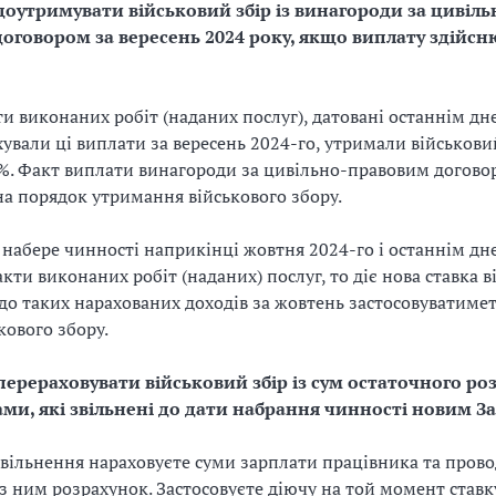
доутримувати військовий збір із винагороди за цивіль
оговором за вересень 2024 року, якщо виплату здійсн
и виконаних робіт (наданих послуг), датовані останнім дне
хували ці виплати за вересень 2024-го, утримали військовий
%. Факт виплати винагороди за цивільно-правовим догово
на порядок утримання військового збору.
набере чинності наприкінці жовтня 2024-го і останнім д
кти виконаних робіт (наданих) послуг, то діє нова ставка в
 до таких нарахованих доходів за жовтень застосовуватиме
кового збору.
перераховувати військовий збір із сум остаточного роз
ми, які звільнені до дати набрання чинності новим З
 звільнення нараховуєте суми зарплати працівника та пров
з ним розрахунок. Застосовуєте діючу на той момент ставк