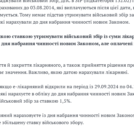
аджували військовий збір, ДПС в ЗІР (підкатегорія 132.02)
рахованих до 03.08.2014, які виплачуються після цієї дати,
имується. Тому немає підстав утримувати військовий збір з
 які нарахували до дня набрання чинності новим Законом.
якою ставкою утримувати військовий збір із суми ліка
о дня набрання чинності новим Законом, але оплачені п
ття й закриття лікарняного, а також прийняття рішення пр
ає значення. Важливо, якою датою нарахували лікарняні.
якщо е-лікарняний відкрили на період із 29.09.2024 по 04.1
 які нарахуєте в обліку до дня набрання чинності новим За
ійськовий збір за ставкою 1,5%.
яний нараховуєте із дня набрання чинності новим Законо
е збільшену ставку військового збору.