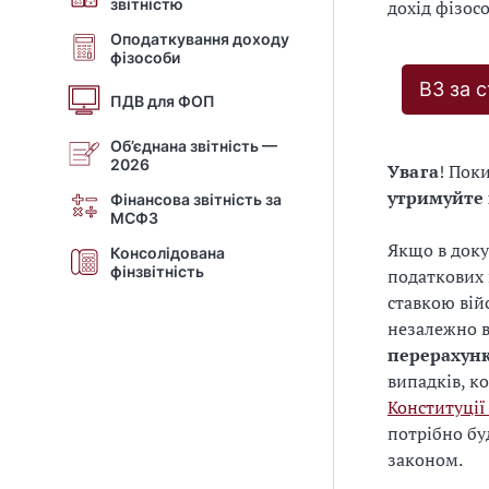
звітністю
дохід фізосо
Оподаткування доходу
фізособи
ВЗ за 
ПДВ для ФОП
Об’єднана звітність —
2026
Увага
! Пок
утримуйте 
Фінансова звітність за
МСФЗ
Якщо в доку
Консолідована
фінзвітність
податкових 
ставкою вій
незалежно в
перерахунк
випадків, к
Конституції
потрібно бу
законом.