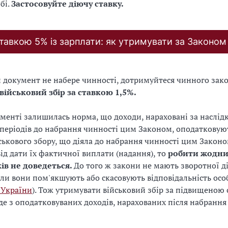
бі.
Застосовуйте діючу ставку.
ставкою 5% із зарплати: як утримувати за Законо
и документ не набере чинності, дотримуйтеся чинного зако
військовий збір за ставкою 1,5%.
менті залишилась норма, що доходи, нараховані за наслід
періодів до набрання чинності цим Законом, оподатковуют
ськового збору, що діяла до набрання чинності цим Законо
ід дати їх фактичної виплати (надання), то
робити жодн
ів не доведеться.
До того ж закони не мають зворотної дії
оли вони пом'якшують або скасовують відповідальність осо
 України
). Тож утримувати військовий збір за підвищеною
де з оподатковуваних доходів, нарахованих після набрання