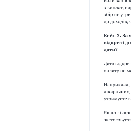
Коли запров
з виплат, на
збір не утр
до доходів,
Кейс 2.
За 
відкриті д
дати?
Дата відкри
оплату не м
Наприклад, 
лікарняних,
утримуєте в
Якщо лікарн
застосовуєт