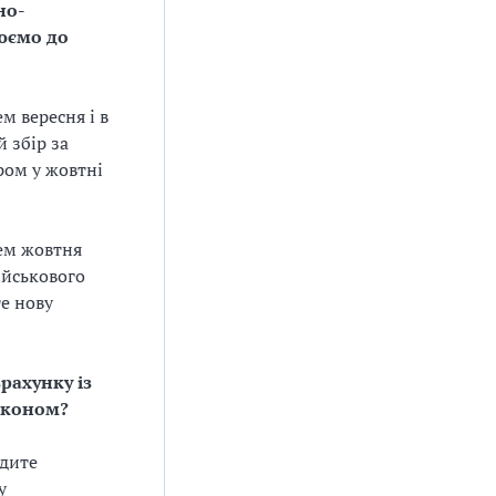
но-
юємо до
м вересня і в
 збір за
ром у жовтні
нем жовтня
ійськового
те нову
рахунку із
аконом?
одите
у