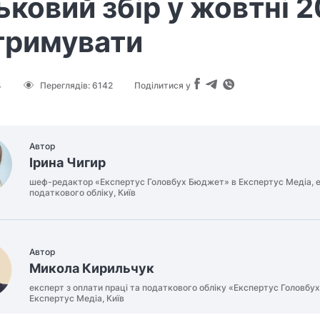
ьковий збір у жовтні 2
тримувати
4
Переглядів:
6142
Поділитися у
Автор
Ірина Чигир
шеф-редактор «Експертус Головбух Бюджет» в Експертус Медіа, е
податкового обліку, Київ
Автор
Микола Кирильчук
експерт з оплати праці та податкового обліку «Експертус Головбух
Експертус Медіа, Київ