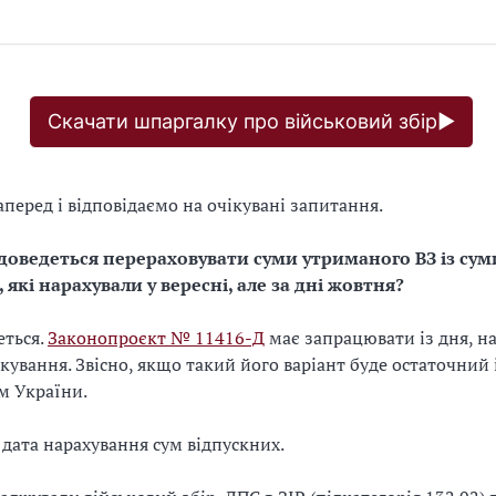
Скачати шпаргалку про військовий збір▶
аперед і відповідаємо на очікувані запитання.
доведеться перераховувати суми утриманого ВЗ із сум
 які нарахували у вересні, але за дні жовтня?
еться.
Законопроєкт № 11416-Д
має запрацювати із дня, н
кування. Звісно, якщо такий його варіант буде остаточний
м України.
дата нарахування сум відпускних.