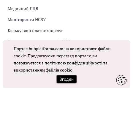
Медичний ПДВ
Моніторинги НСЗУ
Калькуляції платних послуг
Коригувальна накладна від МОЗ
Портал buhplatforma.com.ua використовує файли
Оплата праці в КНП
cookie. Продовжуючи перегляд порталу, ви
погоджуєтеся з
політикою конфіденційності
та
ОТРИМАТИ ДОСТУП
використанням файлів cookie
Згоден
Контакти
Зворотний зв'язок