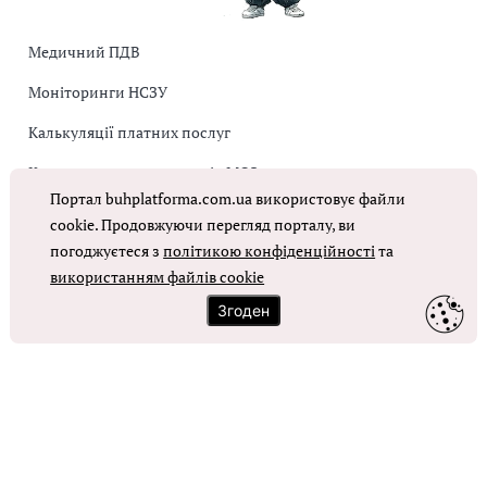
Медичний ПДВ
Моніторинги НСЗУ
Калькуляції платних послуг
Коригувальна накладна від МОЗ
Портал buhplatforma.com.ua використовує файли
Оплата праці в КНП
cookie. Продовжуючи перегляд порталу, ви
погоджуєтеся з
політикою конфіденційності
та
ОТРИМАТИ ДОСТУП
використанням файлів cookie
Згоден
Контакти