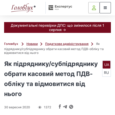
Документальні перевірки ДПС: що змінилося після 1
серпня →
Головбух
Новини
Податкове адміністрування
Як
підряднику/субпідряднику обрати касовий метод ПДВ-обліку та
відмовитися від нього
Як підряднику/субпідряднику
UA
обрати касовий метод ПДВ-
RU
обліку та відмовитися від
нього
30 вересня 2020
1372