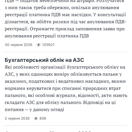
ПДВ — податок небезпечний на штрафи. Розлучатися
з ним також треба обережно, оскільки анулювання
реєстрації платника ПДВ має наслідки. У консультації
дізнаєтеся, як обійти ризики під час анулювання ПДВ-
реєстрації. Отримаєте приклад заповнення заяви про
анулювання реєстрації платника ПДВ
30 червня 2026
105921
Бухгалтерський облік на АЗС
Які особливості організації бухгалтерського обліку на
АЗС, у яких одиницях виміру обліковується пальне у
акцизних, податкових і видаткових накладних, якими
нормами керуватися при списанні природних втрат
пального, які особливі журнали, відомості, акти мають
складати АЗС для обліку пального. Відповіді на ці
питання — у даному огляді
2 червня 2026
856