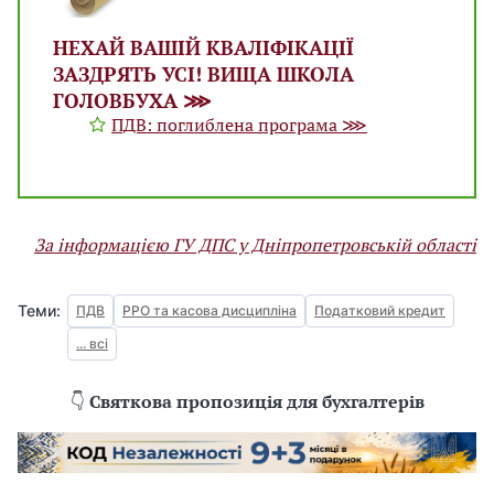
НЕХАЙ ВАШІЙ КВАЛІФІКАЦІЇ
ЗАЗДРЯТЬ УСІ! ВИЩА ШКОЛА
ГОЛОВБУХА ⋙
ПДВ: поглиблена програма ⋙
За інформацією ГУ ДПС у Дніпропетровській області
Теми:
ПДВ
РРО та касова дисципліна
Податковий кредит
... всі
👇
Святкова пропозиція для бухгалтерів