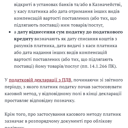
відкриті в установах банків та/або в Казначействі,
у касу платника або дата отримання інших видів
компенсацій вартості поставлених (або тих, що
підлягають поставці) ним товарів/послуг,
а
дату віднесення сум податку до податкового
кредиту
визначають як дату списання коштів з
рахунків платника, дата видачі з каси платника
або дата надання інших видів компенсацій
вартості поставлених (або тих, що підлягають
поставці) йому товарів/послуг (пп. 14.1.266 ПК).
У
податковій декларації з ПДВ
, починаючи зі звітного
періоду, з якого платник податку почав застосовувати
касовий метод, у відповідному полі в кінці декларації
проставляє відповідну позначку.
Крім того, про застосування касового методу платник
зазначає в розпорядчому документі про облікову
політику.