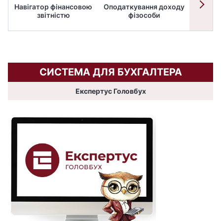
Навігатор фінансовою
Оподаткування доходу
ПД
звітністю
фізособи
СИСТЕМА ДЛЯ БУХГАЛТЕРА
Експертус Головбух