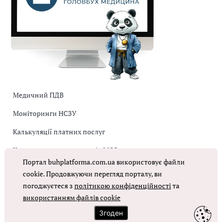
Медичний ПДВ
Моніторинги НСЗУ
Калькуляції платних послуг
Коригувальна накладна від МОЗ
Портал buhplatforma.com.ua використовує файли
Оплата праці в КНП
cookie. Продовжуючи перегляд порталу, ви
погоджуєтеся з
політикою конфіденційності
та
використанням файлів cookie
ОТРИМАТИ ДОСТУП
Згоден