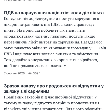
7 серпня 2026
13044
ПДВ на харчування пацієнтів: коли діє пільга
Консультація зорієнтує, коли послуги харчування в
лікарні потрапляють під ПДВ, а коли спрацьовує
пільга. На прикладі побачите, як визначити
оподатковувану частину пільгової послуги, якщо
перевищили ліміт витрат на харчування. Нагадаємо:
законодавство звільняє харчування громадян у ЗОЗ від
ПДВ і водночас встановлює винятки та обмеження.
Тож додайте консультація в корисне та звіряйтеся,
щоб не промахнутися з податком
7 серпня 2026
3594
Зразок наказу про продовження відпустки у
зв’язку з лікарняним
Працівник захворів під час щорічної відпустки? У
такому випадку відпустку потрібно продовжити на
кількість днів непрацездатності. Для цього оформіть