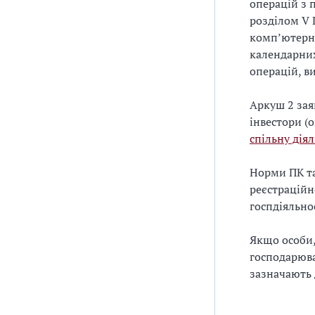
операцій з 
розділом V 
комп’ютерно
календарних
операцій, в
Аркуш 2 зая
інвестори (
спільну діял
Норми ПК т
реєстраційно
госпдіяльно
Якщо особи,
господарюва
зазначають д