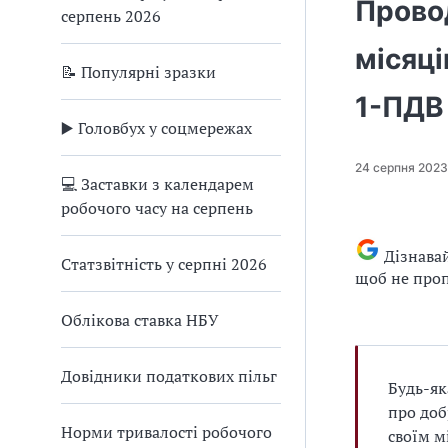
Прово
серпень 2026
місяці
📝 Популярні зразки
1-ПДВ
▶️ Головбух у соцмережах
24 серпня 2023
💻 Заставки з календарем
робочого часу на серпень
Дізнава
Статзвітність у серпні 2026
щоб не проп
Облікова ставка НБУ
Довідники податкових пільг
Будь-як
про доб
Норми тривалості робочого
своїм м