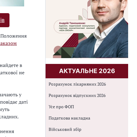
ів
о Положення
наказом
 знайдете в
АКТУАЛЬНЕ 2026
даткової не
Розрахунок лікарняних 2026
начають у
Розрахунок відпускних 2026
дповідає даті
Усе про ФОП
муть
кладних.
Податкова накладна
Військовий збір
снення