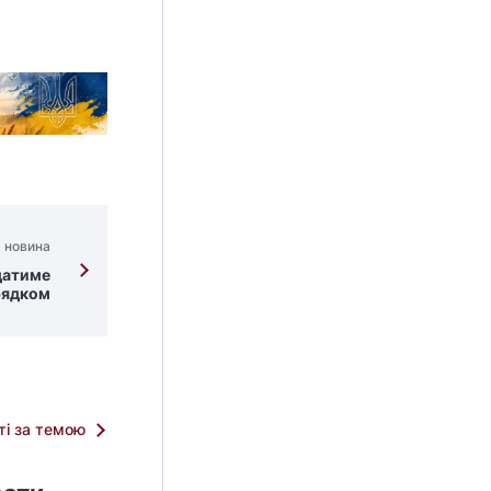
 новина
датиме
рядком
тті за темою