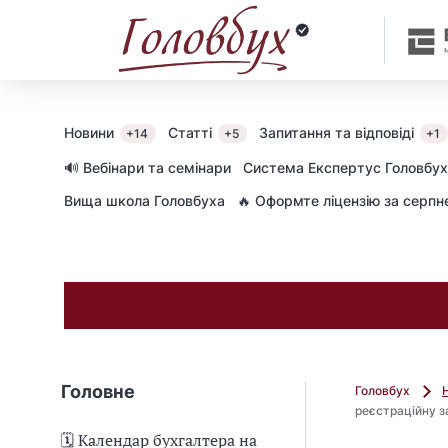
Новини
Статті
Запитання та відповіді
+14
+5
+1
🔊 Вебінари та семінари
Cистема Експертус Головбух
Вища школа Головбуха
🔥 Оформте ліцензію за серп
Головне
Головбух
реєстраційну 
🗓️ Календар бухгалтера на