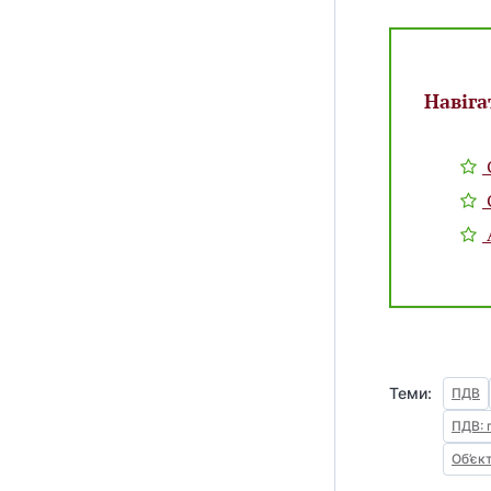
Hавіга
Теми:
ПДВ
ПДВ: 
Об’єк