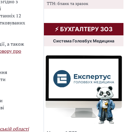
згідно з
ТТН: бланк та зразок
ї
станніх 12
атковуваних
⚡️ БУХГАЛТЕРУ ЗОЗ
Система Головбух Медицина
ії, а також
овору про
ння
кти
ти
ві
ській області