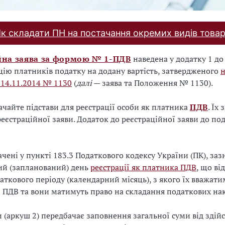
к складати ПН на постачання окремих видів товар
йна заява за формою № 1-ПДВ
наведена у додатку 1 д
цію платників податку на додану вартість, затвердженого
 14.11.2014 № 1130
(
далі
— заява та Положення № 1130).
начайте підстави для реєстрації особи як платника
ПДВ
. Їх
реєстраційної заяви. Додаток до реєстраційної заяви до по
ачені у пункті 183.3 Податкового кодексу України (ПК), заз
ий (запланований) день
реєстрації як платника ПДВ
, що ві
аткового періоду (календарний місяць), з якого їх вважати
ПДВ та вони матимуть право на складання податкових на
 (аркуш 2) передбачає заповнення загальної суми від здій