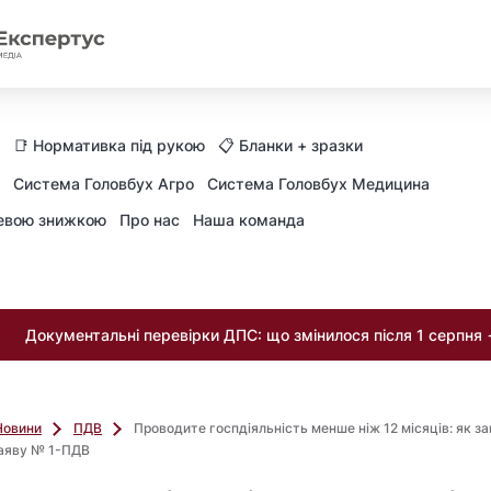
📑 Нормативка під рукою
📋 Бланки + зразки
Система Головбух Агро
Система Головбух Медицина
невою знижкою
Про нас
Наша команда
Документальні перевірки ДПС: що змінилося після 1 серпня
Новини
ПДВ
Проводите госпдіяльність менше ніж 12 місяців: як з
заяву № 1-ПДВ