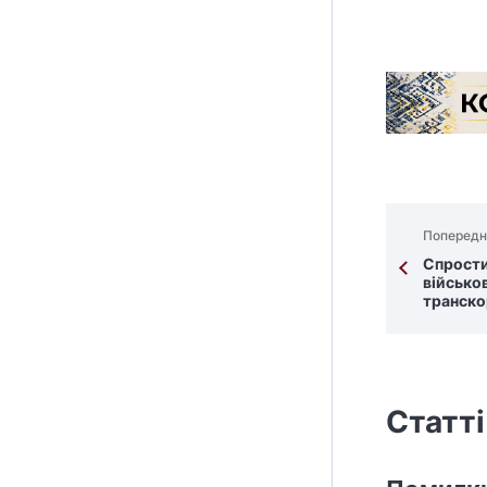
Попередн
Спрости
військов
транско
Статті