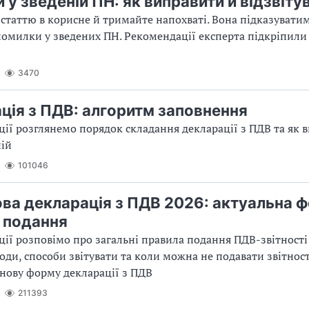
у зведеній ПН: як виправити й відзвіту
статтю в корисне й тримайте напохваті. Вона підказуватим
омилки у зведених ПН. Рекомендації експерта підкріпили
3470
ція з ПДВ: алгоритм заповнення
ції розглянемо порядок складання декларації з ПДВ та як 
ній
101046
ва декларація з ПДВ 2026: актуальна ф
 подання
ції розповімо про загальні правила подання ПДВ-звітності:
іоди, способи звітувати та коли можна не подавати звітност
нову форму декларації з ПДВ
211393