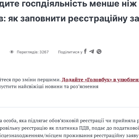
дите госпдіяльність менше ніж
в: як заповнити реєстраційну з
Переглядів:
3267
Поділитися у
йтеся про зміни першими.
Додайте «Головбух» в улюблен
устити найсвіжіші новини та роз’яснення
а особа, яка підлягає обов’язковій реєстрації чи прийняла
ровільну реєстрацію як платника ПДВ, подає до податкової
ісцезнаходженням/місцем проживання реєстраційну заяву