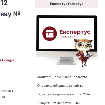
 12
Експертус Головбух
аяву №
і Google
,
Моніторинг змін законодавства
Оновлена об’єднана звітність
 рішення
Індексація зарплати в серпні 2026
 за
Лікарняні та декретні — 2026