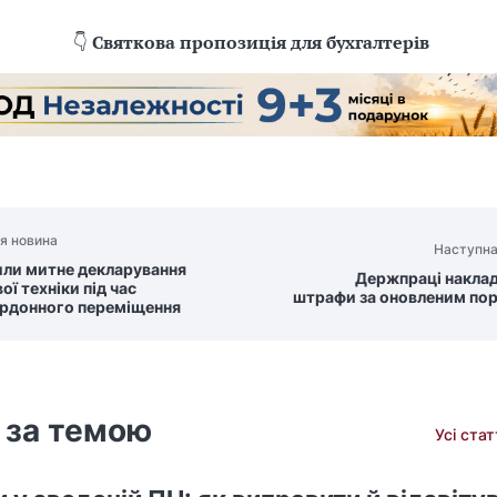
👇
Святкова пропозиція для бухгалтерів
я новина
Наступна
ли митне декларування
Держпраці накла
ої техніки під час
штрафи за оновленим по
рдонного переміщення
 за темою
Усі ста