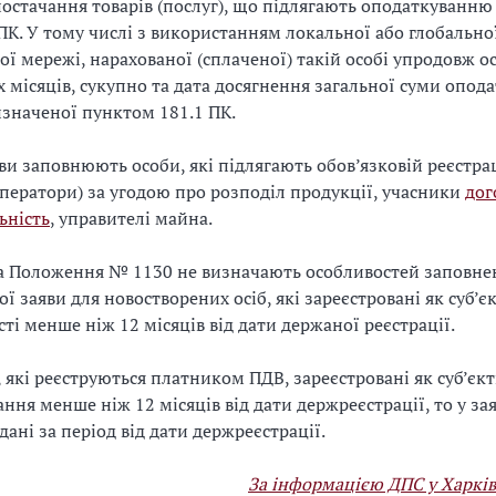
постачання товарів (послуг), що підлягають оподаткуванню 
ПК. У тому числі з використанням локальної або глобально
ї мережі, нарахованої (сплаченої) такій особі упродовж о
 місяців, сукупно та дата досягнення загальної суми опод
изначеної пунктом 181.1 ПК.
ви заповнюють особи, які підлягають обов’язковій реєстрац
оператори) за угодою про розподіл продукції, учасники
дог
ьність
, управителі майна.
а Положення № 1130 не визначають особливостей заповне
ї заяви для новостворених осіб, які зареєстровані як суб’є
сті менше ніж 12 місяців від дати держаної реєстрації.
 які реєструються платником ПДВ, зареєстровані як суб’єк
ння менше ніж 12 місяців від дати держреєстрації, то у зая
ані за період від дати держреєстрації.
За інформацією ДПС у Харків