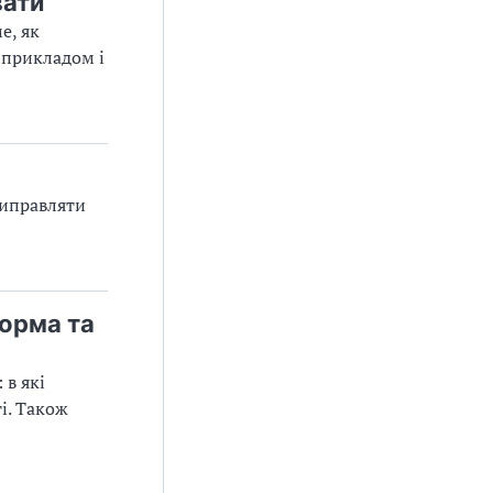
вати
е, як
 прикладом і
виправляти
орма та
 в які
і. Також