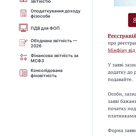
звітністю
Оподаткування доходу
фізособи
Я
ПДВ для ФОП
Реєстраці
Об’єднана звітність —
про реєстра
2026
Мінфіну від
Фінансова звітність за
МСФЗ
У заяві заз
Консолідована
додатку до 
фінзвітність
подавайте.
Особи, зазн
заяві бажан
початку под
платниками 
Форма заяви