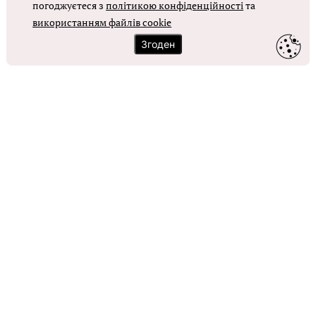
погоджуєтеся з
політикою конфіденційності
та
ОТРИМАТИ ДОСТУП
використанням файлів cookie
Згоден
Контакти
Зворотний зв'язок
Карта сайту
Політика використання файлів cookie
Політика конфіденційності
© Головбух, 2026. Усі права захищено
Повне або часткове копіювання будь-яких матеріалів сайту,
цитування, публікація їх анотованих оглядів допускаються лише з