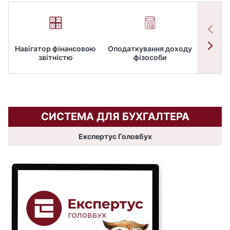
Навігатор фінансовою
Оподаткування доходу
ПД
звітністю
фізособи
СИСТЕМА ДЛЯ БУХГАЛТЕРА
Експертус Головбух