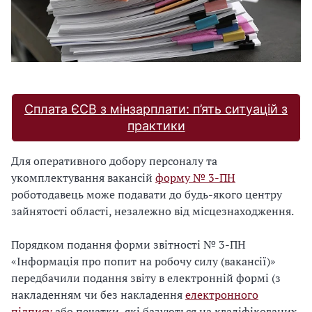
Сплата ЄСВ з мінзарплати: п’ять ситуацій з
практики
Для оперативного добору персоналу та
укомплектування вакансій
форму № 3-ПН
роботодавець може подавати до будь-якого центру
зайнятості області, незалежно від місцезнаходження.
Порядком подання форми звітності № 3-ПН
«Інформація про попит на робочу силу (вакансії)»
передбачили подання звіту в електронній формі (з
накладенням чи без накладення
електронного
підпису
або печатки, які базуються на кваліфікованих