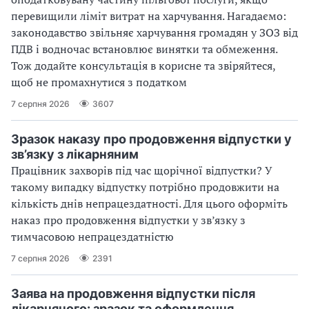
перевищили ліміт витрат на харчування. Нагадаємо:
законодавство звільняє харчування громадян у ЗОЗ від
ПДВ і водночас встановлює винятки та обмеження.
Тож додайте консультація в корисне та звіряйтеся,
щоб не промахнутися з податком
7 серпня 2026
3607
Зразок наказу про продовження відпустки у
зв’язку з лікарняним
Працівник захворів під час щорічної відпустки? У
такому випадку відпустку потрібно продовжити на
кількість днів непрацездатності. Для цього оформіть
наказ про продовження відпустки у зв’язку з
тимчасовою непрацездатністю
7 серпня 2026
2391
Заява на продовження відпустки після
лікарняного: зразок та оформлення