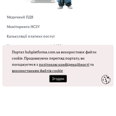
Медичний ПДВ
Моніторинги НСЗУ
Калькуляції платних послуг
Коригувальна накладна від МОЗ
Портал buhplatforma.com.ua використовує файли
Оплата праці в КНП
cookie. Продовжуючи перегляд порталу, ви
погоджуєтеся з
політикою конфіденційності
та
використанням файлів cookie
ОТРИМАТИ ДОСТУП
Згоден
Контакти