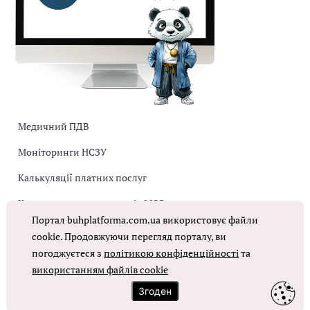
Медичний ПДВ
Моніторинги НСЗУ
Калькуляції платних послуг
Коригувальна накладна від МОЗ
Портал buhplatforma.com.ua використовує файли
Оплата праці в КНП
cookie. Продовжуючи перегляд порталу, ви
погоджуєтеся з
політикою конфіденційності
та
використанням файлів cookie
ОТРИМАТИ ДОСТУП
Згоден