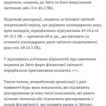
додатком, зокрема, до Звіту та його невід’ємною
частиною (абз. 3 п. 46.2 ПК).
Податкові декларації, подають за базовий звітний
(податковий) період, що дорівнює календарному року,
крім випадків, передбачених підпунктами 49.18.4 та
49.18.5 ПК — протягом 60 к. дн., що настають за
останнім календарним днем звітного (податкового)
року (пп. 49.18.3 ПК).
У відповідних клітинках відомостей про одночасне
подання до Звіту форм фінансової звітності
передбачили проставляння позначки «+».
Таким чином, неприбуткові організації у разі
наявності будь-яких показників, які підлягають
декларуванню (в тому числі показників, які мають
нульове значення або підлягають декларуванню у
складі фінзвітності, що подають разом зі Звітом),