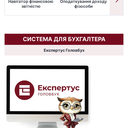
Навігатор фінансовою
Оподаткування доходу
ПД
звітністю
фізособи
СИСТЕМА ДЛЯ БУХГАЛТЕРА
Експертус Головбух