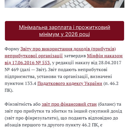
Мінімальна зарплата і прожитковий
мінімум у 2026 році
Форму
Звіту про використання доходів (прибутків)
неприбуткової організації
затвердив
Мінфін наказом
від 17.06.2016 № 553
, у редакції наказу від 28.04.2017
№ 469 (далі — Звіт). Звіт подають неприбуткові
підприємства, установи та організації, визначені
пунктом 133.4
Податкового кодексу України
(п. 46.2
ПК).
Фінзвітність або
звіт про фінансовий стан
(баланс) та
звіт про прибутки та збитки та інший сукупний дохід
(звіт про фінрезультати), що подають відповідно до
абзаців першого та другого пункту 46.2 ПК, є