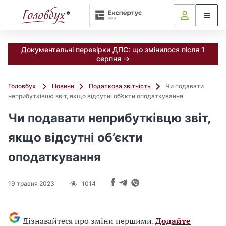
Документальні перевірки ДПС: що змінилося після 1
серпня →
Головбух
Новини
Податкова звітність
Чи подавати
неприбутківцю звіт, якщо відсутні об’єкти оподаткування
Чи подавати неприбутківцю звіт,
якщо відсутні об’єкти
оподаткування
19 травня 2023
1014
Дізнавайтеся про зміни першими.
Додайте