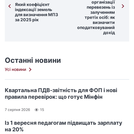
організації
Який коефіцієнт
перевезень із
індексації земель
залученням
для визначення МПЗ
третіх осіб: як
за 2025 рік
визначити
оподатковуваний
дохід
Останні новини
Усі новини
Квартальна ПДВ-звітність для ФОП і нові
правила перевірок: що готує Мінфін
7 серпня 2026
15
Із 1 вересня педагогам підвищать зарплату
на 20%