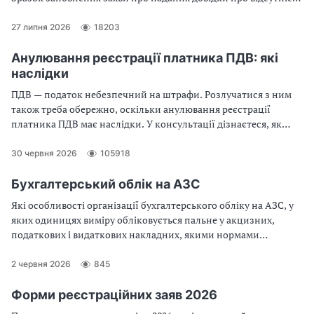
заборгованості. Строки видачі довідки про відсутність
податкової заборгованості. Алгоритм отримання довідки в
27 липня 2026
18203
електронній формі з QR-кодом
Анулювання реєстрації платника ПДВ: які
наслідки
ПДВ — податок небезпечний на штрафи. Розлучатися з ним
також треба обережно, оскільки анулювання реєстрації
платника ПДВ має наслідки. У консультації дізнаєтеся, як
обійти ризики під час анулювання ПДВ-реєстрації.
Отримаєте приклад заповнення заяви про анулювання
30 червня 2026
105918
реєстрації платника ПДВ
Бухгалтерський облік на АЗС
Які особливості організації бухгалтерського обліку на АЗС, у
яких одиницях виміру обліковується пальне у акцизних,
податкових і видаткових накладних, якими нормами
керуватися при списанні природних втрат пального, які
особливі журнали, відомості, акти мають складати АЗС для
2 червня 2026
845
обліку пального. Відповіді на ці питання — у даному огляді
Форми реєстраційних заяв 2026