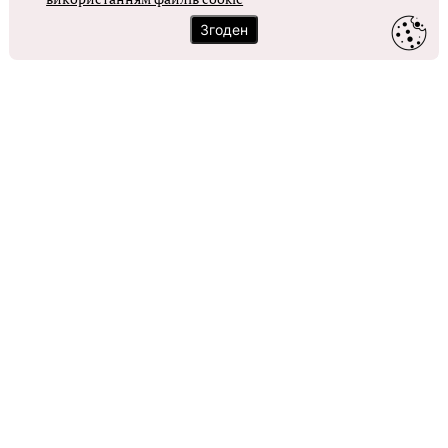
Згоден
Контакти
Зворотний зв'язок
Карта сайту
Політика використання файлів cookie
Політика конфіденційності
© Головбух, 2026. Усі права захищено
Повне або часткове копіювання будь-яких матеріалів сайту,
цитування, публікація їх анотованих оглядів допускаються лише з
письмового дозволу редакції сайту Головбух