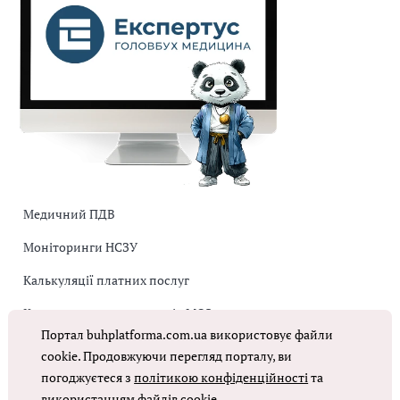
Медичний ПДВ
Моніторинги НСЗУ
Калькуляції платних послуг
Коригувальна накладна від МОЗ
Портал buhplatforma.com.ua використовує файли
Оплата праці в КНП
cookie. Продовжуючи перегляд порталу, ви
погоджуєтеся з
політикою конфіденційності
та
ОТРИМАТИ ДОСТУП
використанням файлів cookie