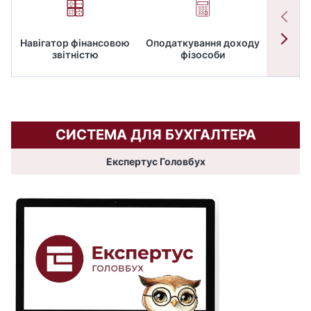
Навігатор фінансовою
Оподаткування доходу
ПД
звітністю
фізособи
СИСТЕМА ДЛЯ БУХГАЛТЕРА
Експертус Головбух