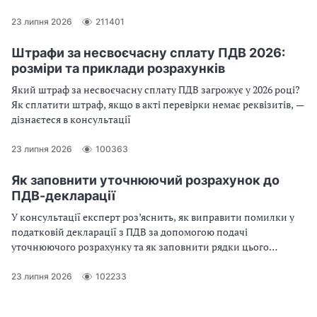
декларації з ПДВ
23 липня 2026
211401
Штрафи за несвоєчасну сплату ПДВ 2026:
розміри та приклади розрахунків
Який штраф за несвоєчасну сплату ПДВ загрожує у 2026 році?
Як сплатити штраф, якщо в акті перевірки немає реквізитів, —
дізнаєтеся в консультації
23 липня 2026
100363
Як заповнити уточнюючий розрахунок до
ПДВ-декларації
У консультації експерт роз’яснить, як виправити помилки у
податковій декларації з ПДВ за допомогою подачі
уточнюючого розрахунку та як заповнити рядки цього
податкового звіту. Розглянемо приклади заповнення
уточнюючого розрахунку при виправлення помилок, які
23 липня 2026
102233
занизили чи завищили податкові зобов’язання або
податковий кредит з ПДВ