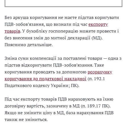
Без аркуша коригування не маєте підстав коригувати
ПДВ-зобов’язання, що визнали під час
експорту
товарів
. У бухобліку госпоперацію можете провести і
без внесення змін до митної декларації (МД).
Пояснимо детальніше.
Зміна суми компенсації за поставлені товари — одна з
підстав відкоригувати ПДВ-зобов’язання. Таке
коригування проводять за допомогою
розрахунку
коригування до податкової накладної
(п. 192.1
Податкового кодексу України; ПК).
Під час експорту товарів ПДВ нараховують на їхню
договірну вартість, зазначену в МД (п. 189.17 ПК).
Якщо не змінити ціну в МД, база нарахування ПДВ
також не зміниться.