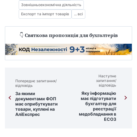
Зовнішньоекономічна діяльність
Експорт та імпорт товарів
... всі
👇
Святкова пропозиція для бухгалтерів
Наступне
запитання/
Попереднє запитання/
відповідь
відповідь
Яку інформацію
За якими
має підготувати
документами ФОП
бухгалтер для
має оприбуткувати
реєстрації
товари, куплені на
медобладнання в
АліЕкспрес
ЕСОЗ