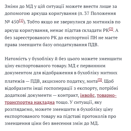
Зміни до МД у цій ситуації можете внести лише за
допомогою аркуша коригування (п. 37 Положення
[1]
№ 450
). Тобто якщо не звернулися до митників по
[2]
аркуш коригування, немає підстав складати РК
. А
без зареєстрованого РК до експортної ПН не маєте
права зменшити базу оподаткування ПДВ.
Натомість у бухобліку й без цього можете зменшити
ціну експортованого товару. МД є первинним
документом для відображення в бухобліку митних
[3]
платежів — ПДВ, акцизного податку, мита
. Щоб
відобразити інші госпоперації з експорту, потрібні
додаткові документи — контракт,
інвойс
,
товарно-
транспортна накладна
тощо. У ситуації, яку
розглядаємо, можете зменшити в бухобліку ціну
експортованого товару на підставі протоколів про
зменшення ціни без внесення змін до МД.