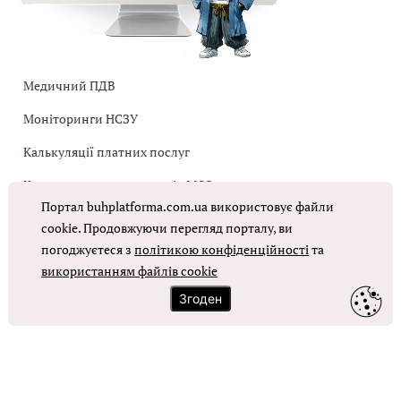
Медичний ПДВ
Моніторинги НСЗУ
Калькуляції платних послуг
Коригувальна накладна від МОЗ
Портал buhplatforma.com.ua використовує файли
Оплата праці в КНП
cookie. Продовжуючи перегляд порталу, ви
погоджуєтеся з
політикою конфіденційності
та
ОТРИМАТИ ДОСТУП
використанням файлів cookie
Згоден