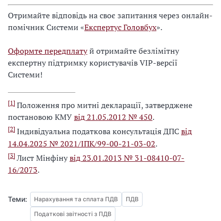
Отримайте відповідь на своє запитання через онлайн-
помічник Системи «
Експертус Головбух
».
Оформте передплату
й отримайте безлімітну
експертну підтримку користувачів VIP-версії
Системи!
[1]
Положення про митні декларації, затверджене
постановою КМУ
від 21.05.2012 № 450
.
[2]
Індивідуальна податкова консультація ДПС
від
14.04.2025 № 2021/ІПК/99-00-21-03-02
.
[3]
Лист Мінфіну
від 23.01.2013 № 31-08410-07-
16/2073
.
Теми:
Нарахування та сплата ПДВ
ПДВ
Податкові звітності з ПДВ