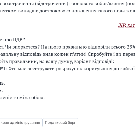
о розстрочення (відстрочення) грошового зобов’язання (по
винятком випадків дострокового погашення такого податков
ЗІР, ка
е про ПДВ?
ст. Чи впораєтеся? На нього правильно відповіли всього 23%
равильну відповідь знав кожен п’ятий! Спробуйте і ви перев
іть правильний, на вашу думку, варіант відповіді:
№1:
Хто має реєструвати розрахунок коригування до зайвої
ь.
.
леністю між собою.
кове адміністрування
Податковий борг