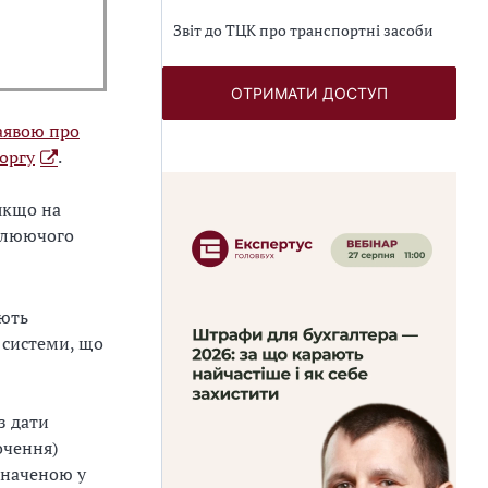
Звіт до ТЦК про транспортні засоби
ОТРИМАТИ ДОСТУП
аявою про
оргу
.
якщо на
ролюючого
ають
 системи, що
з дати
очення)
значеною у