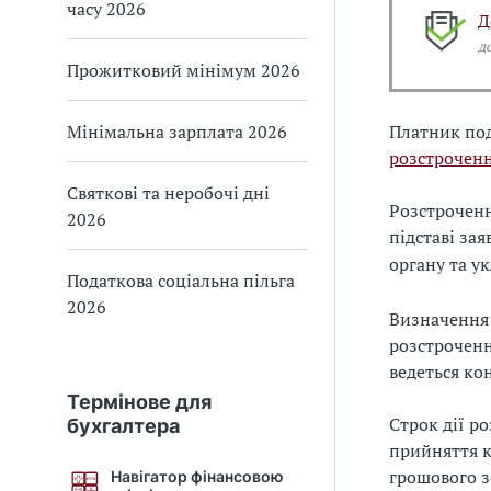
часу 2026
Д
д
Прожитковий мінімум 2026
Мінімальна зарплата 2026
Платник под
розстроченн
Святкові та неробочі дні
Розстроченн
2026
підставі за
органу та у
Податкова соціальна пільга
2026
Визначення 
розстроченн
ведеться к
Термінове для
Строк дії р
бухгалтера
прийняття 
грошового з
Навігатор фінансовою