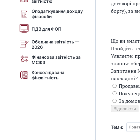
звітністю
договорі пр
боргу), за 
Оподаткування доходу
фізособи
ПДВ для ФОП
Що ви знаєт
Об’єднана звітність —
2026
Пройдіть те
Уявляєте: п
Фінансова звітність за
МСФЗ
знання: обер
Запитання 
Консолідована
фінзвітність
накладної?
Продавец
Покупець
За домов
Теми:
Подат