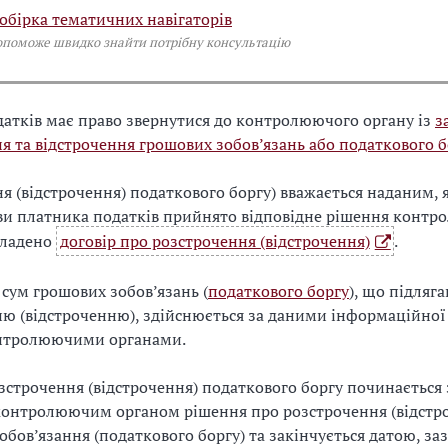
обірка тематичних навігаторів
опоможе швидко знайти потрібну консультацію
атків має право звернутися до контролюючого органу із
з
я та відстрочення грошових зобов’язань або податкового б
я (відстрочення) податкового боргу) вважається наданим, 
яви платника податків прийнято відповідне рішення конт
кладено
договір про розстрочення (відстрочення)
.
сум грошових зобов’язань (
податкового боргу
), що підляг
ю (відстроченню), здійснюється за даними інформаційної
онтролюючими органами.
озстрочення (відстрочення) податкового боргу починається 
контролюючим органом рішення про розстрочення (відстр
обов’язання (податкового боргу) та закінчується датою, за