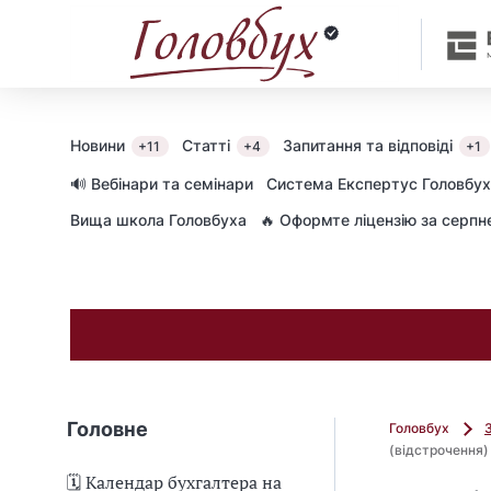
Новини
Статті
Запитання та відповіді
+11
+4
+1
🔊 Вебінари та семінари
Cистема Експертус Головбух
Вища школа Головбуха
🔥 Оформте ліцензію за серп
Головне
Головбух
(відстрочення)
🗓️ Календар бухгалтера на