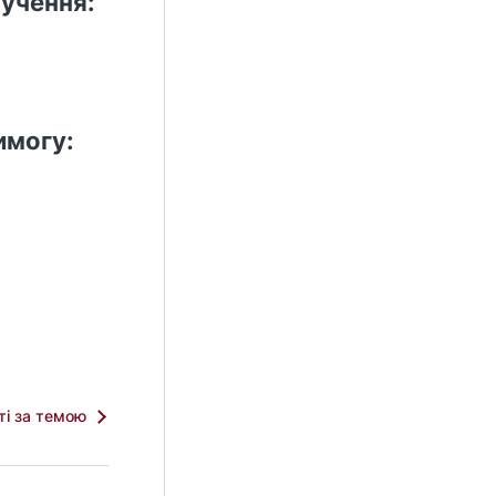
учення:
имогу:
тті за темою