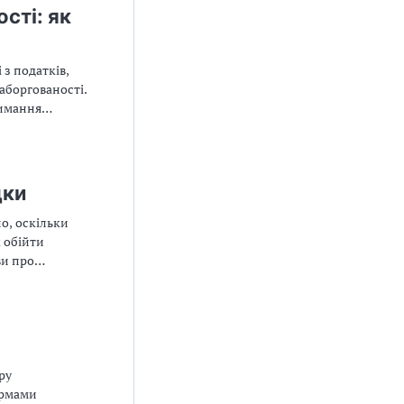
сті: як
 з податків,
заборгованості.
римання
дки
о, оскільки
к обійти
ви про
ру
ормами