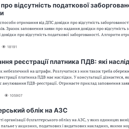
 про відсутність податкової заборговано
и
способи отримання від ДПС довідки про відсутність заборгованості
жів. Зразок заповнення заяви про надання довідки про відсутність 
 довідки про відсутність податкової заборгованості. Алгоритм от
ектронній формі з QR-кодом
18191
ння реєстрації платника ПДВ: які наслі
к небезпечний на штрафи. Розлучатися з ним також треба обережн
єстрації платника ПДВ має наслідки. У консультації дізнаєтеся, я
ас анулювання ПДВ-реєстрації. Отримаєте приклад заповнення зая
еєстрації платника ПДВ
6
105907
ерський облік на АЗС
ті організації бухгалтерського обліку на АЗС, у яких одиницях вимі
я пальне у акцизних, податкових і видаткових накладних, якими н