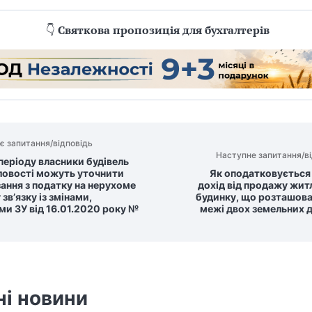
👇
Святкова пропозиція для бухгалтерів
є запитання/відповідь
Наступне запитання/ві
 періоду власники будівель
овості можуть уточнити
Як оподатковуєтьс
зання з податку на нерухоме
дохід від продажу жит
 зв’язку із змінами,
будинку, що розташова
ми ЗУ від 16.01.2020 року №
межі двох земельних д
ні новини