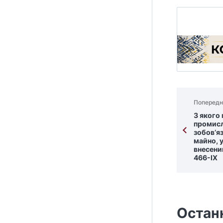
Попередн
З якого
промисл
зобов’я
майно, у
внесени
466-ІХ
Остан