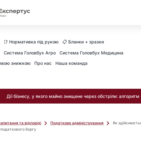
📑 Нормативка під рукою
📋 Бланки + зразки
Система Головбух Агро
Система Головбух Медицина
невою знижкою
Про нас
Наша команда
Дії бізнесу, у якого майно знищене через обстріли: алгоритм
Запитання та відповіді
Податкове адміністрування
Як здійснюєть
 податкового боргу