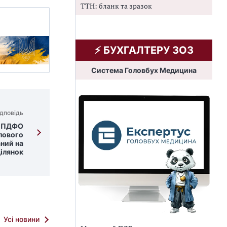
ТТН: бланк та зразок
⚡️ БУХГАЛТЕРУ ЗОЗ
Система Головбух Медицина
дповідь
я ПДФО
лового
ний на
ілянок
Усі новини