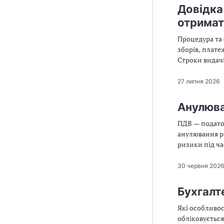
Довідка
отримат
Процедура та 
зборів, плате
Строки видачі
довідки в ел
27 липня 2026
Анулюва
ПДВ — подато
анулювання ре
ризики під ч
анулювання р
30 червня 202
Бухгалт
Які особливос
обліковуєтьс