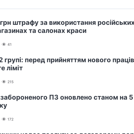
 грн штрафу за використання російських
агазинах та салонах краси
41
2 групі: перед прийняттям нового праці
е ліміт
215
 забороненого ПЗ оновлено станом на 5
ку
172