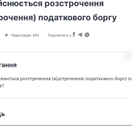
ійснюється розстрочення
рочення) податкового боргу
Переглядів:
857
Поділитися у
тання
снюється розстрочення (відстрочення) податкового боргу 
в?
дь