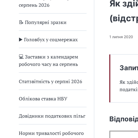
Як зд
серпень 2026
(відст
📝 Популярні зразки
1 липня 2020
▶️ Головбух у соцмережах
💻 Заставки з календарем
робочого часу на серпень
Запи
Статзвітність у серпні 2026
Як здій
податкі
Облікова ставка НБУ
Довідники податкових пільг
Відпові
Норми тривалості робочого