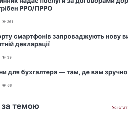
нник надає послуги за договорами дор
трібен РРО/ПРРО
261
орту смартфонів запроваджують нову в
итній декларації
39
ини для бухгалтера — там, де вам зручно
68
 за темою
Усі ста