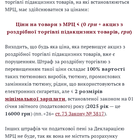
торгівлі підакцизних товарів, на які встановлюються
МРЦ, має здійснюватися за цінами:
Ціни на товари з МРЦ ≤ (0
грн
+ акциз з
роздрібної торгівлі підакцизних товарів,
грн
)
Виходить, що будь яка ціна, яка перевищує акциз з
роздрібної торгівлі підакцизних товарів, вже є
порушенням. Штраф за роздрібну торгівлю з
перевищенням такої ціни складає
100% вартості
таких тютюнових виробів, тютюну, промислових
замінників тютюну, рідин, що використовуються в
електронних сигаретах, але ≤
2 розмірів
мінімальної зарплати
, встановленої законом на 01
січня звітного (податкового) року (
2025 рік
— це
16000 грн
) (пп. «26»
ст. 73 Закону № 3817
).
Інших штрафів чи податкової пені за Декларацією
МРЦ не буде, так як вона не містить розрахунку