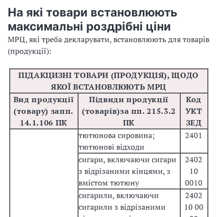
На які товари встановлюють
максимальні роздрібні ціни
МРЦ, які треба декларувати, встановлюють для товарів
(продукції):
ПІДАКЦИЗНІ ТОВАРИ (ПРОДУКЦІЯ), ЩОДО
ЯКОЇ ВСТАНОВЛЮЮТЬ МРЦ
Вид продукції
Підвиди продукції
Код
(товару) за
пп.
(товарів)
за пп. 215.3.2
УКТ
14.1.106 ПК
ПК
ЗЕД
тютюнова сировина;
2401
тютюнові відходи
сигари, включаючи сигари
2402
з відрізаними кінцями, з
10
вмістом тютюну
0010
сигарили, включаючи
2402
сигарили з відрізаними
10 00