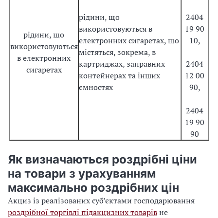
рідини, що
2404
використовуються в
19 90
рідини, що
електронних сигаретах, що
10,
використовуються
містяться, зокрема, в
в електронних
картриджах, заправних
2404
сигаретах
контейнерах та інших
12 00
ємностях
90,
2404
19 90
90
Як визначаються роздрібні ціни
на товари з урахуванням
максимально роздрібних цін
Акциз із реалізованих суб’єктами господарювання
роздрібної торгівлі підакцизних товарів
не