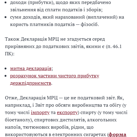
доходи (прибутки), щодо яких передбачено
звільнення від сплати податків і зборів;
суми доходів, який нарахований (виплачений) на
користь платників податків — фізосіб.
Також Декларація МРЦ не згадується серед
прирівняних до податкових звітів, якими є (п. 46.1
ПК):
митна декларація
;
розрахунок частини чистого прибутку
держпідприємств
.
Отже, Декларація МРЦ — це не податковий звіт. Як,
наприклад, і Звіт про обсяги виробництва та обігу (у
тому числі
імпорту
та
експорту
) спирту (у тому числі
біоетанолу), спиртових дистилятів, алкогольних
напоїв, тютюнових виробів, рідин, що
використовуються в електронних сигаретах (
форма