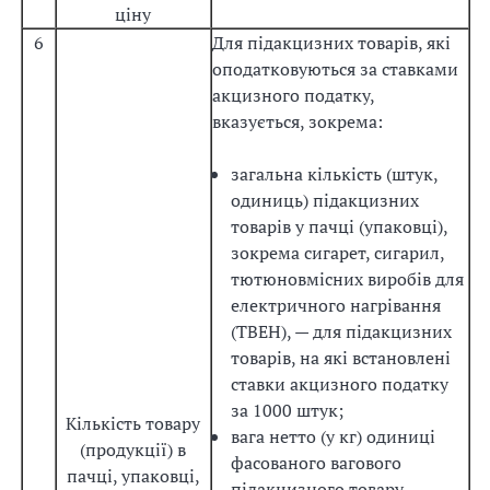
ціну
6
Для підакцизних товарів, які
оподатковуються за ставками
акцизного податку,
вказується, зокрема:
загальна кількість (штук,
одиниць) підакцизних
товарів у пачці (упаковці),
зокрема сигарет, сигарил,
тютюновмісних виробів для
електричного нагрівання
(ТВЕН), — для підакцизних
товарів, на які встановлені
ставки акцизного податку
за 1000 штук;
Кількість товару
вага нетто (у кг) одиниці
(продукції) в
фасованого вагового
пачці, упаковці,
підакцизного товару