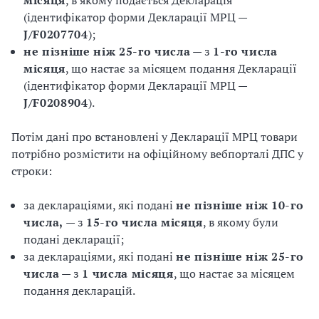
місяця
, в якому подається Декларація
(ідентифікатор форми Декларації МРЦ —
J/F0207704
);
не пізніше ніж 25-го числа
— з
1-го числа
місяця
, що настає за місяцем подання Декларації
(ідентифікатор форми Декларації МРЦ —
J/F0208904
).
Потім дані про встановлені у Декларації МРЦ товари
потрібно розмістити на офіційному вебпорталі ДПС у
строки:
за деклараціями, які подані
не пізніше ніж 10-го
числа,
— з
15-го числа місяця
, в якому були
подані декларації;
за деклараціями, які подані
не пізніше ніж 25-го
числа
— з
1 числа місяця
, що настає за місяцем
подання декларацій.