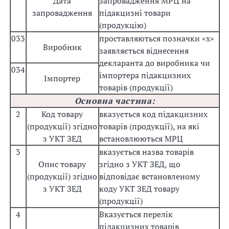
Дата
запровадження МРЦ на
запровадження
підакцизні товари
(продукцію)
033
проставляються позначки «х»
Виробник
заявляється віднесення
декларанта до виробника чи
034
імпортера підакцизних
Імпортер
товарів (продукції)
Основна частина:
2
Код товару
вказується код підакцизних
(продукції) згідно
товарів (продукції), на які
з УКТ ЗЕД
встановлюються МРЦ
3
вказується назва товарів
Опис товару
згідно з УКТ ЗЕД, що
(продукції) згідно
відповідає встановленому
з УКТ ЗЕД
коду УКТ ЗЕД товару
(продукції)
4
Вказується перелік
підакцизних товарів