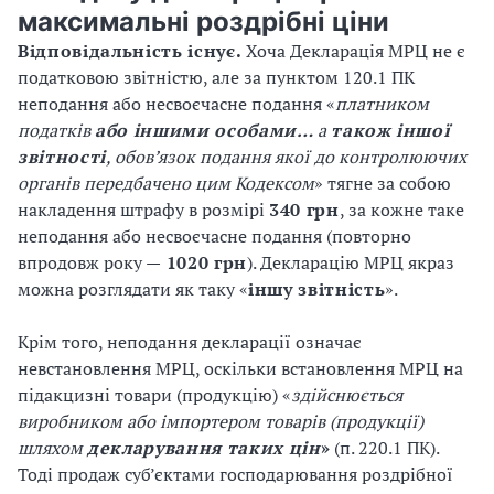
максимальні роздрібні ціни
Відповідальність існує.
Хоча Декларація МРЦ не є
податковою звітністю, але за пунктом 120.1 ПК
неподання або несвоєчасне подання «
платником
податків
або іншими особами…
а
також іншої
звітності
, обов’язок подання якої до контролюючих
органів передбачено цим Кодексом
» тягне за собою
накладення штрафу в розмірі
340 грн
, за кожне таке
неподання або несвоєчасне подання (повторно
впродовж року —
1020 грн
). Декларацію МРЦ якраз
можна розглядати як таку «
іншу звітність
».
Крім того, неподання декларації означає
невстановлення МРЦ, оскільки встановлення МРЦ на
підакцизні товари (продукцію) «
здійснюється
виробником або імпортером товарів (продукції)
шляхом
декларування таких цін
»
(п. 220.1 ПК).
Тоді продаж суб’єктами господарювання роздрібної