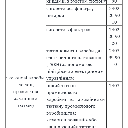
кінцями, з вмістом тютюну
90
сигарети без фільтра,
2402
цигарки
20 90
10
сигарети з фільтром
2402
20 90
20
тютюновмісні вироби для
2403
електричного нагрівання
99 90
(ТВЕН) за допомогою
10
підігрівача з електронним
тютюнові вироби,
управлінням
тютюн,
інший тютюн
2403
промислові
промислового
замінники
виробництва та замінники
тютюну
тютюну промислового
виробництва;
«гомогенізований» або
«відновлений» тютюн;