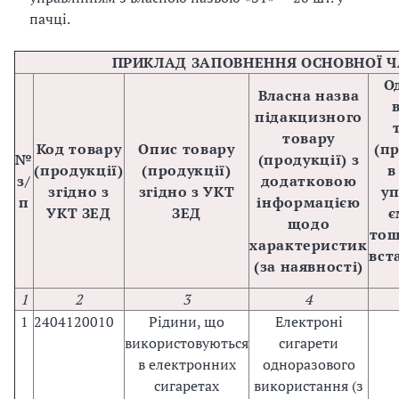
пачці.
ПРИКЛАД ЗАПОВНЕННЯ ОСНОВНОЇ Ч
О
Власна назва
підакцизного
товару
Код товару
Опис товару
(пр
№
(продукції) з
(продукції)
(продукції)
в
з/
додатковою
згідно з
згідно з УКТ
уп
п
інформацією
УКТ ЗЕД
ЗЕД
є
щодо
тощ
характеристик
вст
(за наявності)
1
2
3
4
1
2404120010
Рідини, що
Електроні
використовуються
сигарети
в електронних
одноразового
сигаретах
використання (з