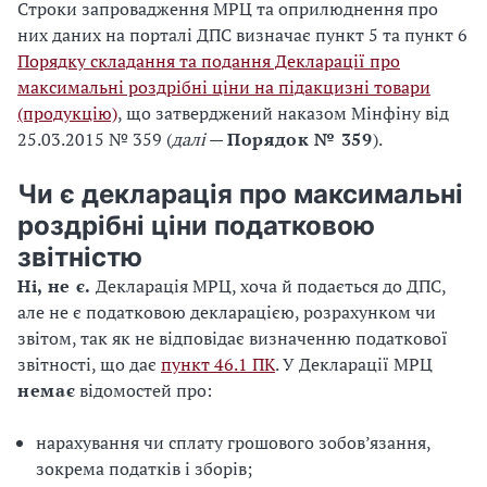
Строки запровадження МРЦ та оприлюднення про
них даних на порталі ДПС визначає пункт 5 та пункт 6
Порядку складання та подання Декларації про
максимальні роздрібні ціни на підакцизні товари
(продукцію)
, що затверджений наказом Мінфіну від
25.03.2015 № 359 (
далі
—
Порядок № 359
).
Чи є декларація про максимальні
роздрібні ціни податковою
звітністю
Ні, не є.
Декларація МРЦ, хоча й подається до ДПС,
але не є податковою декларацією, розрахунком чи
звітом, так як не відповідає визначенню податкової
звітності, що дає
пункт 46.1 ПК
. У Декларації МРЦ
немає
відомостей про:
нарахування чи сплату грошового зобов’язання,
зокрема податків і зборів;