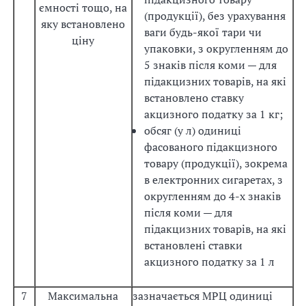
ємності тощо, на
(продукції), без урахування
яку встановлено
ваги будь-якої тари чи
ціну
упаковки, з округленням до
5 знаків після коми — для
підакцизних товарів, на які
встановлено ставку
акцизного податку за 1 кг;
обсяг (у л) одиниці
фасованого підакцизного
товару (продукції), зокрема
в електронних сигаретах, з
округленням до 4-х знаків
після коми — для
підакцизних товарів, на які
встановлені ставки
акцизного податку за 1 л
7
Максимальна
зазначається МРЦ одиниці