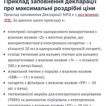
Приклад заповнення декларації
про максимальні роздрібні ціни
Приклад заповнення Декларації МРЦ є у
роз’ясненні
ДПС
. За даними цього прикладу є:
електроні сигарети одноразового використання з
власною назвою «Д» з вмістом рідини, що
використовується в електронних сигаретах — у
кількості 20 мл в одноразовій електронній сигареті;
суміші тютюнові для кальяну (тютюн для кальяну)
ароматизовані з власною назвою «Л» — у кількості
200 г в пачці/банці;
жувальний тютюн у порціях з власною назвою
«SBR» — 13 г в пачці;
сигарети з фільтром з власною назвою «PP» — 20
шт. у пачці;
тютюновмісні вироби для електричного нагрівання
(ТВЕН) за допомогою підігрівача з електронним
управлінням з власною назвою «ST» — 20 шт. у