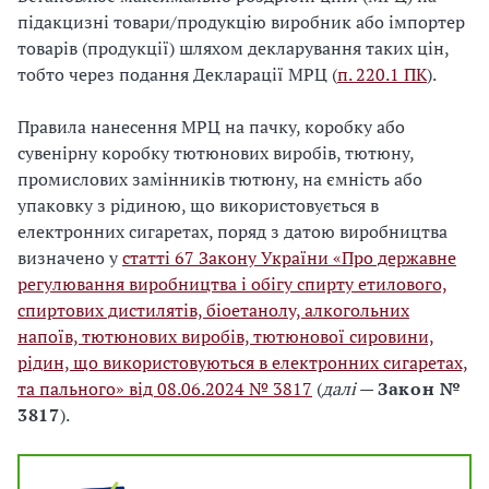
підакцизні товари/продукцію виробник або імпортер
товарів (продукції) шляхом декларування таких цін,
тобто через подання Декларації МРЦ (
п. 220.1 ПК
).
Правила нанесення МРЦ на пачку, коробку або
сувенірну коробку тютюнових виробів, тютюну,
промислових замінників тютюну, на ємність або
упаковку з рідиною, що використовується в
електронних сигаретах, поряд з датою виробництва
визначено у
статті 67 Закону України «Про державне
регулювання виробництва і обігу спирту етилового,
спиртових дистилятів, біоетанолу, алкогольних
напоїв, тютюнових виробів, тютюнової сировини,
рідин, що використовуються в електронних сигаретах,
та пального» від 08.06.2024 № 3817
(
далі
—
Закон №
3817
).