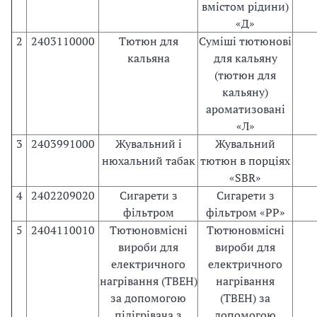
вмістом рідини)
«Д»
2
2403110000
Тютюн для
Суміші тютюнові
кальяна
для кальяну
(тютюн для
кальяну)
ароматизовані
«Л»
3
2403991000
Жувальний і
Жувальний
нюхальний табак
тютюн в порціях
«SBR»
4
2402209020
Сигарети з
Сигарети з
фільтром
фільтром «PP»
5
2404110010
Тютюновмiснi
Тютюновмiснi
вироби для
вироби для
електричного
електричного
нагрівання (ТВЕН)
нагрівання
за допомогою
(ТВЕН) за
підігрівача з
допомогою