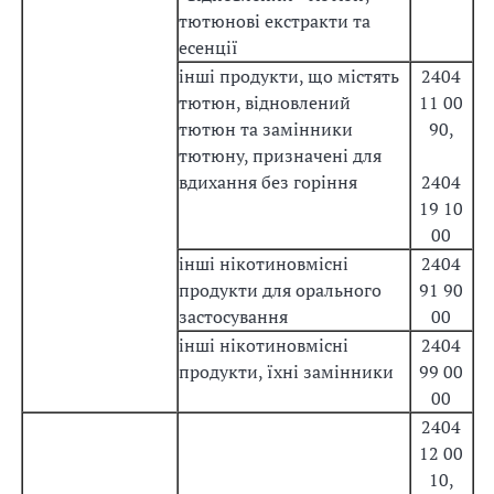
тютюнові екстракти та
есенції
інші продукти, що містять
2404
тютюн, відновлений
11 00
тютюн та замінники
90,
тютюну, призначені для
вдихання без горіння
2404
19 10
00
інші нікотиновмісні
2404
продукти для орального
91 90
застосування
00
інші нікотиновмісні
2404
продукти, їхні замінники
99 00
00
2404
12 00
10,