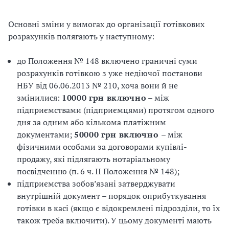
Основні зміни у вимогах до організації готівкових
розрахунків полягають у наступному:
до Положення № 148 включено граничні суми
розрахунків готівкою з уже недіючої постанови
НБУ від 06.06.2013 № 210, хоча вони й не
змінилися:
10000 грн включно
– між
підприємствами (підприємцями) протягом одного
дня за одним або кількома платіжним
документами;
50000 грн включно
– між
фізичними особами за договорами купівлі-
продажу, які підлягають нотаріальному
посвідченню (п. 6 ч. ІІ Положення № 148);
підприємства зобов’язані затверджувати
внутрішній документ – порядок оприбуткування
готівки в касі (якщо є відокремлені підрозділи, то їх
також треба включити). У цьому документі мають