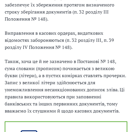
забезпечує їх збереження протягом визначеного
строку зберігання документів (п. 32 розділу ІІІ
Положення № 148).
Виправлення в касових ордерах, видаткових
відомостях забороняються (п. 32 розділу ІІІ, п. 39
розділу IV Положення № 148).
Також, хоча це й не зазначено в Постанові № 148,
сума словами (прописом) починається з великою
букви (літери), а в пустих комірках ставлять прочерки.
Запис з великої літери здійснюється для
унеможливлення несанкціонованих дописок зліва. Ці
правила використовуються при заповненні
банківських та інших первинних документів, тому
вважаємо їх слушними й щодо касових документів.