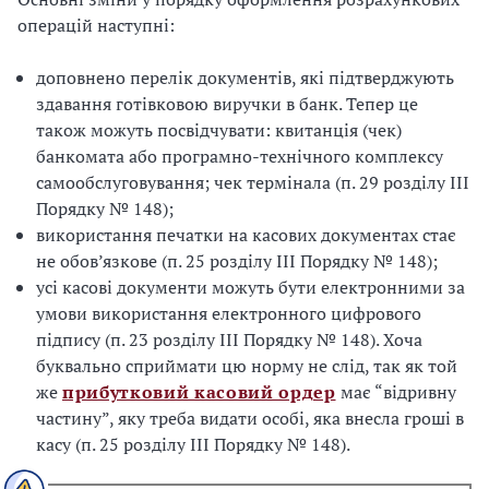
операцій наступні:
доповнено перелік документів, які підтверджують
здавання готівковою виручки в банк. Тепер це
також можуть посвідчувати: квитанція (чек)
банкомата або програмно-технічного комплексу
самообслуговування; чек термінала (п. 29 розділу ІІІ
Порядку № 148);
використання печатки на касових документах стає
не обов’язкове (п. 25 розділу ІІІ Порядку № 148);
усі касові документи можуть бути електронними за
умови використання електронного цифрового
підпису (п. 23 розділу ІІІ Порядку № 148). Хоча
буквально сприймати цю норму не слід, так як той
же
прибутковий касовий ордер
має “відривну
частину”, яку треба видати особі, яка внесла гроші в
касу (п. 25 розділу ІІІ Порядку № 148).