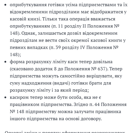
оприбуткування готівки усіма підприємствами та їх
відокремленими підрозділами має відображатися у
касовій книзі. Тільки така операція вважається
оприбуткуванням (п. 11 розділу ІІ Положення №
148). Однак, залишається дозвіл відокремленим
підрозділам не вести своїх окремої касової книги у
певних випадках (п. 39 розділу IV Положення №
148);
форма розрахунку ліміту каси тепер довільна
(скасовано додаток 8 до Положення № 637). Тепер
підприємства можуть самостійно вирішувати, яку
суму надходження (видачі) готівки брати для
розрахунку ліміту і за який період;
касиром тепер може бути особа, яка не є
працівником підприємства. Згідно п. 44 Положення
№ 148 підприємству можна залучати працівника
іншого підприємства на основі договору.
Основні зміни у порядку оформлення розрахункових