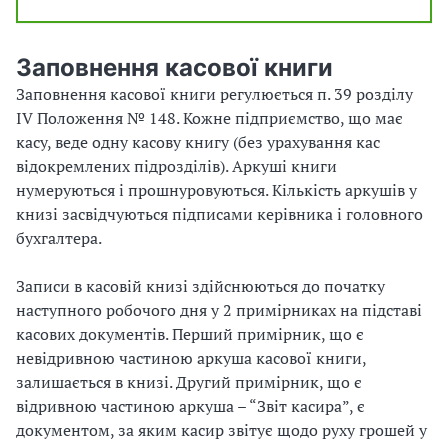
Заповнення касової книги
Заповнення касової книги регулюється п. 39 розділу
IV Положення № 148. Кожне підприємство, що має
касу, веде одну касову книгу (без урахування кас
відокремлених підрозділів). Аркуші книги
нумеруються і прошнуровуються. Кількість аркушів у
книзі засвідчуються підписами керівника і головного
бухгалтера.
Записи в касовій книзі здійснюються до початку
наступного робочого дня у 2 примірниках на підставі
касових документів. Перший примірник, що є
невідривною частиною аркуша касової книги,
залишається в книзі. Другий примірник, що є
відривною частиною аркуша – “Звіт касира”, є
документом, за яким касир звітує щодо руху грошей у