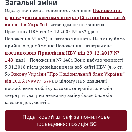
Загальні зміни
Одразу почнемо з головного: колишнє
Положення
про ведення касових операцій в національній
валюті в Україні
, затверджене постановою
Правління НБУ від 15.12.2004 № 632 (далі –
Положення № 632), втратило чинність. На зміну йому
прийшло однойменне Положення, затверджене
постановою Правління НБУ від 29.12.2017 №
148
(далі – Положення № 148). Воно набуло чинності
5.01.2018 після розміщення на веб-сайті НБУ (ч. 6 ст.
56
Закону України “Про Національний банк України”
від 20.05.1999 № 679
). В цілому НБУ дав деякі
послаблення в обліку касових операцій, але слід
звернути увагу на незначну зміну форм бланків
касових документів.
Податковий штраф за помилкове
проведення: позиція ВС