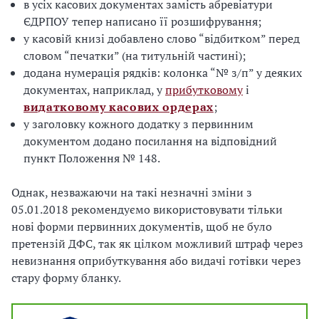
в усіх касових документах замість абревіатури
ЄДРПОУ тепер написано її розшифрування;
у касовій книзі добавлено слово “відбитком” перед
словом “печатки” (на титульній частині);
додана нумерація рядків: колонка “№ з/п” у деяких
документах, наприклад, у
прибутковому
і
видатковому касових ордерах
;
у заголовку кожного додатку з первинним
документом додано посилання на відповідний
пункт Положення № 148.
Однак, незважаючи на такі незначні зміни з
05.01.2018 рекомендуємо використовувати тільки
нові форми первинних документів, щоб не було
претензій ДФС, так як цілком можливий штраф через
невизнання оприбуткування або видачі готівки через
стару форму бланку.