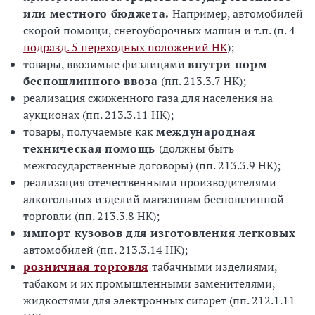
или местного бюджета.
Например, автомобилей
скорой помощи, снегоуборочных машин и т.п. (п. 4
подразд. 5 переходных положений НК
);
товары, ввозимые физлицами
внутри норм
беспошлинного ввоза
(пп. 213.3.7 НК);
реализация сжиженного газа для населения на
аукционах (пп. 213.3.11 НК);
товары, получаемые как
международная
техническая помощь
(должны быть
межгосударственные договоры) (пп. 213.3.9 НК);
реализация отечественными производителями
алкогольных изделий магазинам беспошлинной
торговли (пп. 213.3.8 НК);
импорт кузовов для изготовления легковых
автомобилей (пп. 213.3.14 НК);
розничная торговля
табачными изделиями,
табаком и их промышленными заменителями,
жидкостями для электронных сигарет (пп. 212.1.11