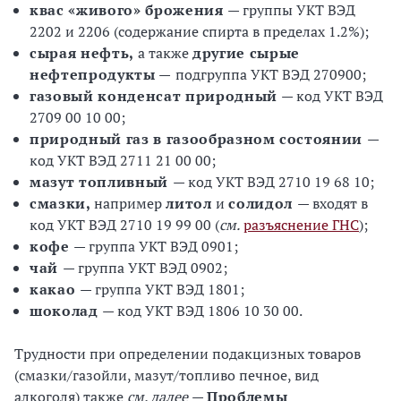
квас «живого» брожения
— группы УКТ ВЭД
2202 и 2206 (содержание спирта в пределах 1.2%);
сырая нефть,
а также
другие сырые
нефтепродукты —
подгруппа УКТ ВЭД 270900;
газовый конденсат природный
— код УКТ ВЭД
2709 00 10 00;
природный газ в газообразном состоянии
—
код УКТ ВЭД 2711 21 00 00;
мазут топливный
— код УКТ ВЭД 2710 19 68 10;
смазки,
например
литол
и
солидол
— входят в
код УКТ ВЭД 2710 19 99 00 (
см.
разъяснение ГНС
);
кофе
— группа УКТ ВЭД 0901;
чай
— группа УКТ ВЭД 0902;
какао
— группа УКТ ВЭД 1801;
шоколад
— код УКТ ВЭД 1806 10 30 00.
Трудности при определении подакцизных товаров
(смазки/газойли, мазут/топливо печное, вид
алкоголя) также
см. далее
—
Проблемы