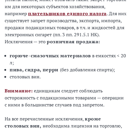
им для некоторых субъектов хозяйствования,
например
плательщиков единого налога
. Для них
существует запрет производства, экспорта, импорта,
продажи подакцизных товаров, в т.ч. и жидкостей для
электронных сигарет (пп. 3 пп. 291.5.1 НК).
Исключения — это
розничная продажа:
горюче-смазочных материалов
в емкостях < 20
л;
пива, сидра, перри
(без добавления спирта);
столовых вин.
Внимание:
единщикам следует соблюдать
осторожность с подакцизными товарами — операции
с ними в большинстве случаев под запретом.
На все перечисленные исключения,
кроме
столовых вин,
необходима лицензия на торговлю,