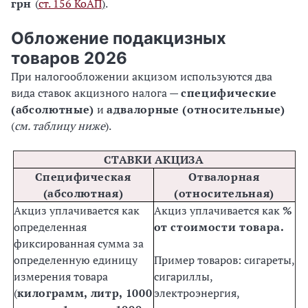
грн
(
ст. 156 КоАП
)
.
Обложение подакцизных
товаров 2026
При налогообложении акцизом используются два
вида ставок акцизного налога —
специфические
(абсолютные)
и
адвалорные (относительные)
(
см. таблицу ниже
).
СТАВКИ АКЦИЗА
Специфическая
Отвалорная
(абсолютная)
(относительная)
Акциз уплачивается как
Акциз уплачивается как
%
определенная
от стоимости товара.
фиксированная сумма за
определенную единицу
Пример товаров: сигареты,
измерения товара
сигариллы,
(
килограмм, литр, 1000
электроэнергия,