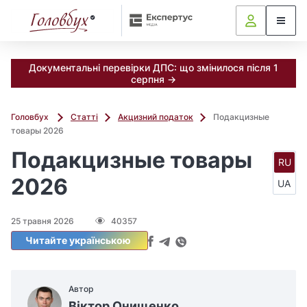
Документальні перевірки ДПС: що змінилося після 1
серпня →
Головбух
Статті
Акцизний податок
Подакцизные
товары 2026
Подакцизные товары
RU
2026
UA
25 травня 2026
40357
Читайте українською
Автор
Віктор Онищенко