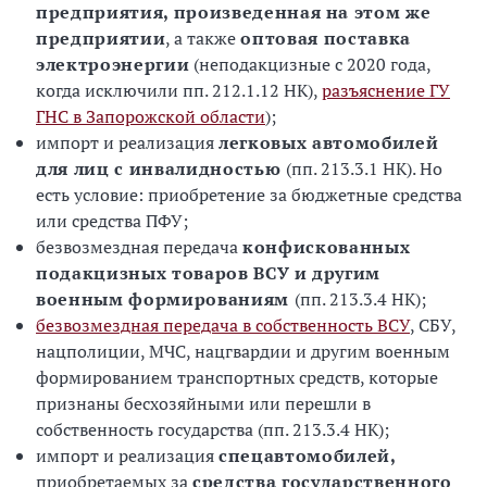
предприятия, произведенная на этом же
предприятии
, а также
оптовая поставка
электроэнергии
(неподакцизные с 2020 года,
когда исключили пп. 212.1.12 НК),
разъяснение ГУ
ГНС в Запорожской области
);
импорт и реализация
легковых автомобилей
для лиц с инвалидностью
(пп. 213.3.1 НК). Но
есть условие: приобретение за бюджетные средства
или средства ПФУ;
безвозмездная передача
конфискованных
подакцизных товаров ВСУ и другим
военным формированиям
(пп. 213.3.4 НК);
безвозмездная передача в собственность ВСУ
, СБУ,
нацполиции, МЧС, нацгвардии и другим военным
формированием транспортных средств, которые
признаны бесхозяйными или перешли в
собственность государства (пп. 213.3.4 НК);
импорт и реализация
спецавтомобилей,
приобретаемых за
средства государственного