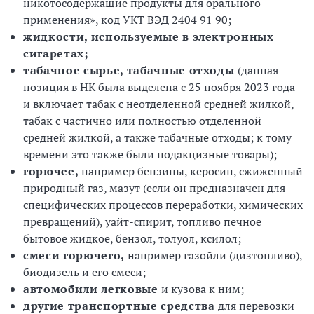
никотосодержащие продукты для орального
применения», код УКТ ВЭД 2404 91 90;
жидкости, используемые в электронных
сигаретах;
табачное сырье, табачные отходы
(данная
позиция в НК была выделена с 25 ноября 2023 года
и включает табак с неотделенной средней жилкой,
табак с частично или полностью отделенной
средней жилкой, а также табачные отходы; к тому
времени это также были подакцизные товары);
горючее,
например бензины, керосин, сжиженный
природный газ, мазут (если он предназначен для
специфических процессов переработки, химических
превращений), уайт-спирит, топливо печное
бытовое жидкое, бензол, толуол, ксилол;
смеси горючего,
например газойли (дизтопливо),
биодизель и его смеси;
автомобили легковые
и кузова к ним;
другие транспортные средства
для перевозки