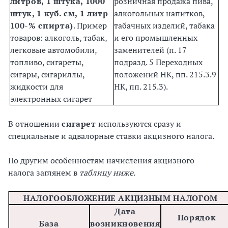
литров, 1 штука, 1000
розничная продажа пива,
штук, 1 куб. см, 1 литр
алкогольных напитков,
100-% спирта)
. Пример
табачных изделий, табака
товаров: алкоголь, табак,
и его промышленных
легковые автомобили,
заменителей (п. 17
топливо, сигареты,
подразд. 5 Переходных
сигары, сигариллы,
положений НК, пп. 215.3.9
жидкости для
НК, пп. 215.3).
электронных сигарет
В отношении
сигарет
используются сразу и
специальные и адвалорные ставки акцизного налога.
По другим особенностям начисления акцизного
налога заглянем в
таблицу ниже.
НАЛОГООБЛОЖЕНИЕ АКЦИЗНЫМ НАЛОГОМ
Дата
Порядок
База
возникновения