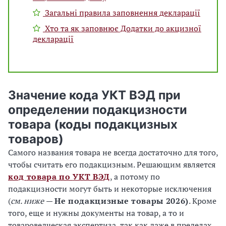
Загальні правила заповнення декларації
Хто та як заповнює Додатки до акцизної
декларації
Значение кода УКТ ВЭД при
определении подакцизности
товара (коды подакцизных
товаров)
Самого названия товара не всегда достаточно для того,
чтобы считать его подакцизным. Решающим является
код
товара по
УКТ ВЭД
, а потому по
подакцизности могут быть и некоторые исключения
(
см. ниже
—
Не подакцизные товары 2026)
. Кроме
того, еще и нужны документы на товар, а то и
товароведческая экспертиза, так как даже в пределах