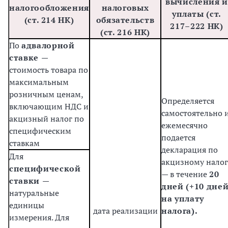
вычисления и
налогообложения
налоговых
уплаты (ст.
(ст. 214 НК)
обязательств
217–222 НК)
(ст. 216 НК)
По
адвалорной
ставке
—
стоимость товара по
максимальным
розничным ценам,
Определяется
включающим НДС и
самостоятельно 
акцизный налог по
ежемесячно
специфическим
подается
ставкам
декларация по
Для
акцизному налог
специфической
— в течение
20
ставки
—
дней (+10 дне
натуральные
на уплату
единицы
дата реализации
налога).
измерения. Для