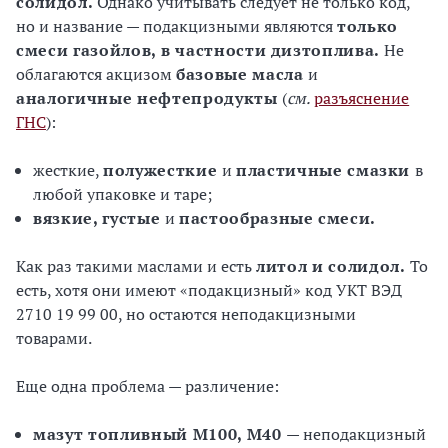
солидол.
Однако учитывать следует не только код,
но и название — подакцизными являются
только
смеси газойлов,
в частности дизтоплива.
Не
облагаются акцизом
базовые масла
и
аналогичные нефтепродукты
(
см.
разъяснение
ГНС
):
жесткие,
полужесткие
и
пластичные смазки
в
любой упаковке и таре;
вязкие, густые
и
пастообразные смеси.
Как раз такими маслами и есть
литол и солидол.
То
есть, хотя они имеют «подакцизный» код УКТ ВЭД
2710 19 99 00, но остаются неподакцизными
товарами.
Еще одна проблема — различение:
мазут топливный М100, М40
— неподакцизный