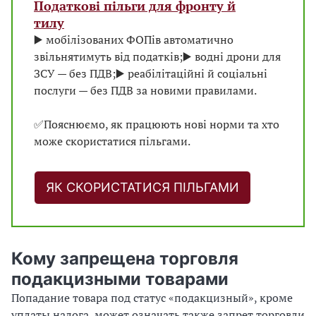
Податкові пільги для фронту й
тилу
▶️ мобілізованих ФОПів автоматично
звільнятимуть від податків;
▶️ водні дрони для
ЗСУ — без ПДВ;
▶️ реабілітаційні й соціальні
послуги — без ПДВ за новими правилами.
✅Пояснюємо, як працюють нові норми та хто
може скористатися пільгами.
ЯК СКОРИСТАТИСЯ ПІЛЬГАМИ
Кому запрещена торговля
подакцизными товарами
Попадание товара под статус «подакцизный», кроме
уплаты налога, может означать также запрет торговли