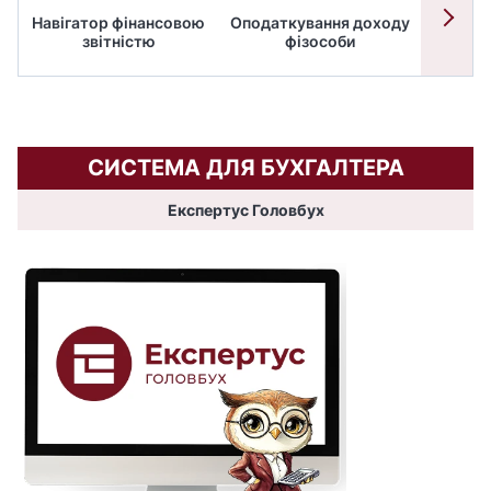
Навігатор фінансовою
Оподаткування доходу
ПД
звітністю
фізособи
СИСТЕМА ДЛЯ БУХГАЛТЕРА
Експертус Головбух