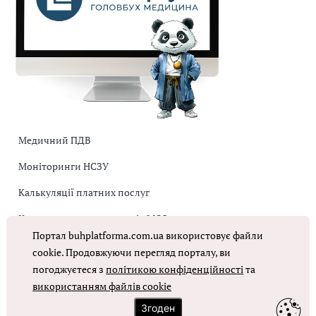
Медичний ПДВ
Моніторинги НСЗУ
Калькуляції платних послуг
Коригувальна накладна від МОЗ
Портал buhplatforma.com.ua використовує файли
Оплата праці в КНП
cookie. Продовжуючи перегляд порталу, ви
погоджуєтеся з
політикою конфіденційності
та
використанням файлів cookie
ОТРИМАТИ ДОСТУП
Згоден