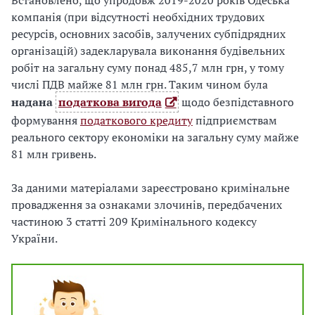
Встановлено, що упродовж 2019-2020 років Одеська
компанія (при відсутності необхідних трудових
ресурсів, основних засобів, залучених субпідрядних
організацій) задекларувала виконання будівельних
робіт на загальну суму понад 485,7 млн грн, у тому
числі ПДВ майже 81 млн грн. Таким чином була
надана
податкова вигода
щодо безпідставного
формування
податкового кредиту
підприємствам
реального сектору економіки на загальну суму майже
81 млн гривень.
За даними матеріалами зареєстровано кримінальне
провадження за ознаками злочинів, передбачених
частиною 3 статті 209 Кримінального кодексу
України.