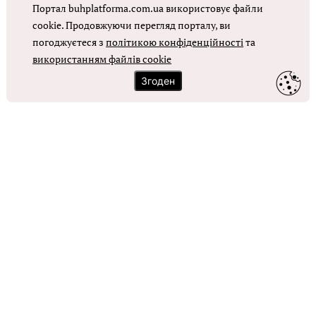
Портал buhplatforma.com.ua використовує файли
Оплата праці в КНП
cookie. Продовжуючи перегляд порталу, ви
погоджуєтеся з
політикою конфіденційності
та
використанням файлів cookie
ОТРИМАТИ ДОСТУП
Згоден
Контакти
Зворотний зв'язок
Карта сайту
Політика використання файлів cookie
Політика конфіденційності