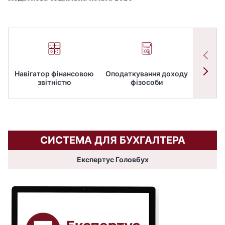
Навігатор фінансовою
Оподаткування доходу
ПД
звітністю
фізособи
СИСТЕМА ДЛЯ БУХГАЛТЕРА
Експертус Головбух