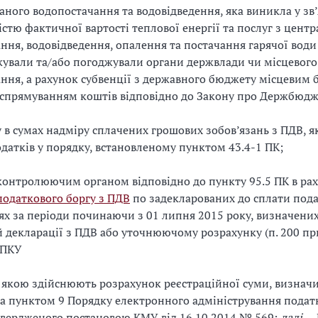
аного водопостачання та водовідведення, яка виникла у зв’
істю фактичної вартості теплової енергії та послуг з цент
ння, водовідведення, опалення та постачання гарячої вод
ували та/або погоджували органи держвлади чи місцевого
ння, а рахунок субвенції з державного бюджету місцевим
спрямуванням коштів відповідно до Закону про Держбюдж
у в сумах надміру сплачених грошових зобов’язань з ПДВ, я
датків у порядку, встановленому пунктом 43.4-1 ПК;
 контролюючим органом відповідно до пункту 95.5 ПК в ра
податкового боргу з ПДВ
по задекларованих до сплати под
ях за періоди починаючи з 01 липня 2015 року, визначен
й декларації з ПДВ або уточнюючому розрахунку (п. 200 прим
 ПКУ
 якою здійснюють розрахунок реєстраційної суми, визнач
та пунктом 9 Порядку електронного адміністрування подат
атвердженого постановою КМУ від 16.10.2014 № 569;
далі
— 