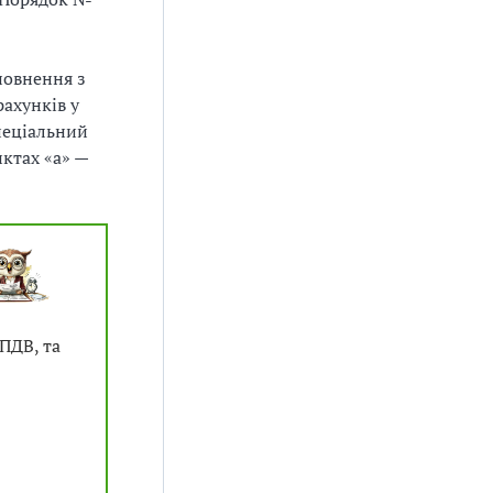
повнення з
рахунків у
пеціальний
нктах «а» —
 ПДВ, та