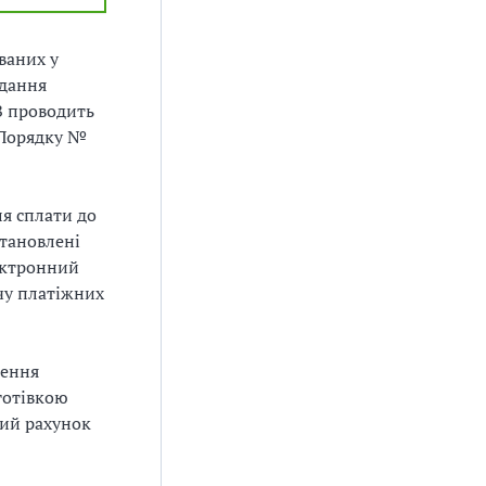
ваних у
одання
В проводить
 Порядку №
ля сплати до
становлені
лектронний
чу платіжних
нення
готівкою
ний рахунок