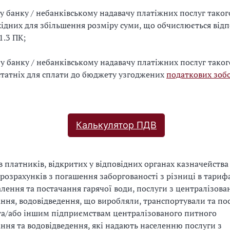
у у банку / небанківському надавачу платіжних послуг таког
хідних для збільшення розміру суми, що обчислюється відп
1.3 ПК;
у у банку / небанківському надавачу платіжних послуг тако
статніх для сплати до бюджету узгоджених
податкових зобо
Калькулятор ПДВ
ів платників, відкритих у відповідних органах казначейства
розрахунків з погашення заборгованості з різниці в тариф
алення та постачання гарячої води, послуги з централізова
ння, водовідведення, що виробляли, транспортували та по
а/або іншим підприємствам централізованого питного
ння та водовідведення, які надають населенню послуги з