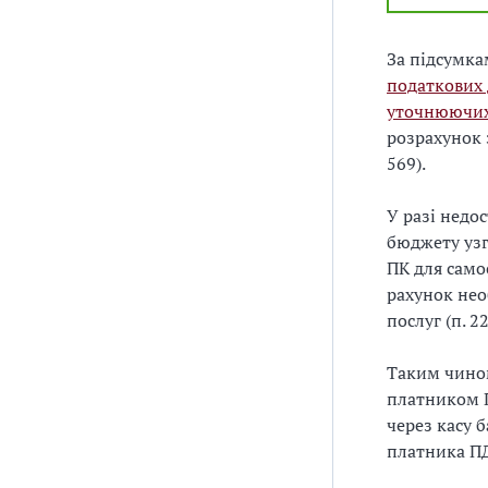
За підсумка
податкових 
уточнюючих 
розрахунок 
569).
У разі недо
бюджету узг
ПК для само
рахунок нео
послуг (п. 2
Таким чино
платником П
через касу 
платника ПД