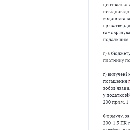
централізов
невідповідн
водопостача
що затвердж
самоврядува
подальшим 
г) з бюджет
платнику по
ґ) вилучені
погашення
зобов’язанн
у податкові
200 прим. 1
Формулу, за
200-1.3 ПК 
вартість, з