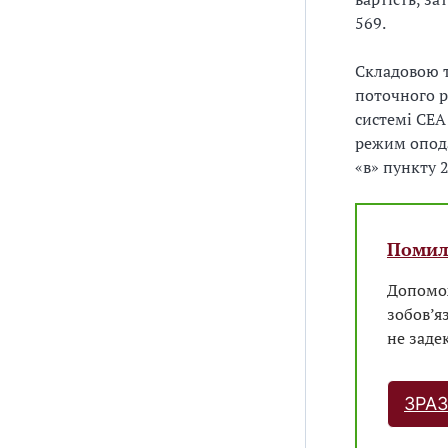
569.
Складовою т
поточного р
системі СЕА
режим опода
«в» пункту 2
Помилк
Допомож
зобов’я
не заде
ЗРАЗ