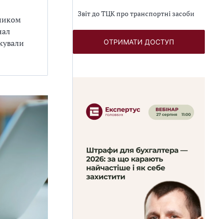
Звіт до ТЦК про транспортні засоби
ником
нал
ОТРИМАТИ ДОСТУП
кували