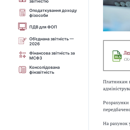
звітністю
Оподаткування доходу
фізособи
ПДВ для ФОП
Об’єднана звітність —
2026
Де
Фінансова звітність за
МСФЗ
СК
Консолідована
фінзвітність
Платникам п
адмініструв
Розрахунки
передбачено
На рахунок 