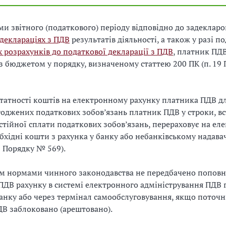
ми звітного (податкового) періоду відповідно до задекларо
деклараціях з ПДВ
результатів діяльності, а також у разі п
розрахунків до податкової декларації з ПДВ
, платник ПД
з бюджетом у порядку, визначеному статтею 200 ПК (п. 19
статності коштів на електронному рахунку платника ПДВ д
оджених податкових зобов’язань платник ПДВ у строки, в
стійної сплати податкових зобов’язань, перераховує на е
бхідні кошти з рахунка у банку або небанківському надава
2 Порядку № 569).
м нормами чинного законодавства не передбачено попов
ДВ рахунку в системі електронного адміністрування ПДВ 
банку або через термінал самообслуговування, якщо поточ
В заблоковано (арештовано).