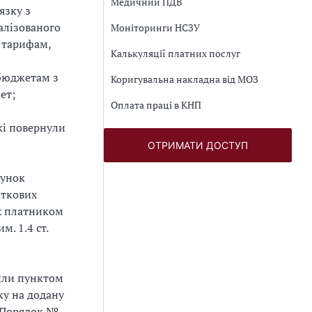
Медичний ПДВ
язку з
ралізованого
Моніторинги НСЗУ
и тарифам,
Калькуляції платних послуг
 бюджетам з
Коригувальна накладна від МОЗ
ет;
Оплата праці в КНП
кі повернули
ОТРИМАТИ ДОСТУП
хунок
аткових
их платником
. 1.4 ст.
или пунктом
ку на додану
Порядок №