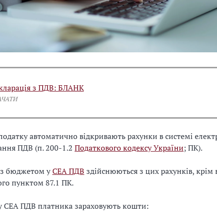
кларація з ПДВ: БЛАНК
АЧАТИ
одатку автоматично відкривають рахунки в системі елек
ання ПДВ (п. 200-1.2
Податкового кодексу України
; ПК).
 з бюджетом у
СЕА ПДВ
здійснюються з цих рахунків, крім 
го пунктом 87.1 ПК.
у СЕА ПДВ платника зараховують кошти: