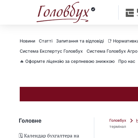
Новини
Статті
Запитання та відповіді
📑 Нормативка
Cистема Експертус Головбух
Система Головбух Агро
🔥 Оформте ліцензію за серпневою знижкою
Про нас
Головне
Головбух
термінал
🗓️ Календар бухгалтера на