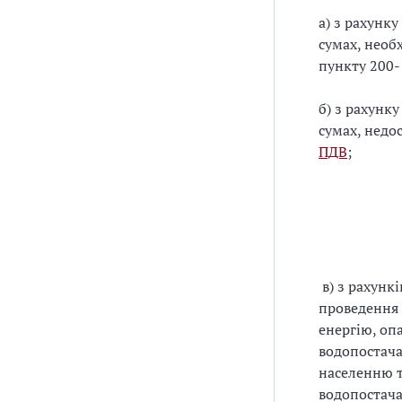
а) з рахунк
сумах, необ
пункту 200-
б) з рахунк
сумах, недо
ПДВ
;
в) з рахунк
проведення 
енергію, оп
водопостача
населенню т
водопостача