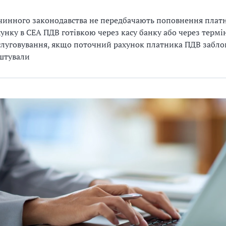
чинного законодавства не передбачають поповнення плат
унку в СЕА ПДВ готівкою через касу банку або через термі
луговування, якщо поточний рахунок платника ПДВ забло
штували