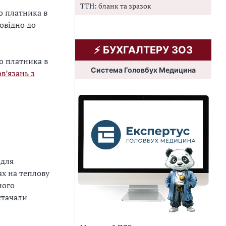
ТТН: бланк та зразок
о платника в
овідно до
⚡️ БУХГАЛТЕРУ ЗОЗ
го платника в
Система Головбух Медицина
в’язань з
 для
ах на теплову
ного
стачали