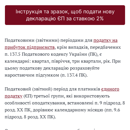
Інструкція та зразок, щоб подати нову
декларацію ЄП за ставкою 2%
Податковими (звітними) періодами для
податку на
прибуток підприємств
, крім випадків, передбачених
п. 137.5 Податкового кодексу України (ПК), є
календарні: квартал, півріччя, три квартали, рік. При
цьому податкову декларацію розраховуйте
наростаючим підсумком (п. 137.4 ПК).
Податковий (звітний) період для платників
єдиного
податку
(ЄП) третьої групи, які використовують
особливості оподаткування, встановлені п. 9 підрозд. 8
розд. ХХ ПК, дорівнює календарному місяцю (пп. 9.6
підрозд. 8 розд. ХХ ПК).