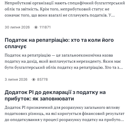
Неприбуткові організації мають специфічний бухгалтерський
облік та звітність. Крім того, неприбутковий статус не
означає того, що вони взагалі не сплачують податків. У
консультації — усе про неприбуткові організації
30 липня 2026
111871
Податок на репатріацію: хто та коли його
сплачує
Податок на репатріацію — це загальноекономічна назва
податку на дохід, який виплачується нерезиденту. Яким має
бути бухгалтерський облік податку на репатріацію. Хто та з
яких доходів його сплачує, які ставки цього податку — в огляді
3 липня 2026
85778
Додаток РІ до декларації з податку на
прибуток: як заповнювати
Додаток РІ призначений для розрахунку загального впливу
податкових різниць, на які коригується фінансовий результат
до оподаткування у процесі розрахунку податку на прибуток.
Як заповнити Додаток РІ, які зміни у ньому є у декларації з