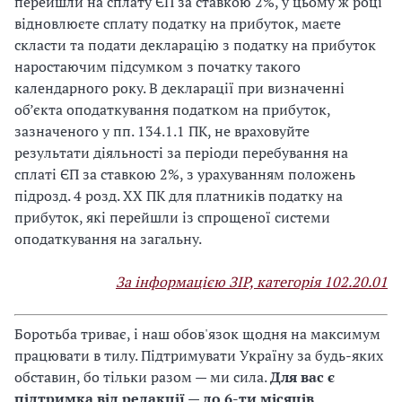
перейшли на сплату ЄП за ставкою 2%, у цьому ж році
відновлюєте сплату податку на прибуток, маєте
скласти та подати декларацію з податку на прибуток
наростаючим підсумком з початку такого
календарного року. В декларації при визначенні
об’єкта оподаткування податком на прибуток,
зазначеного у пп. 134.1.1 ПК, не враховуйте
результати діяльності за періоди перебування на
сплаті ЄП за ставкою 2%, з урахуванням положень
підрозд. 4 розд. ХХ ПК для платників податку на
прибуток, які перейшли із спрощеної системи
оподаткування на загальну.
За інформацією ЗІР, категорія 102.20.01
Боротьба триває, і наш обов'язок щодня на максимум
працювати в тилу. Підтримувати Україну за будь-яких
обставин, бо тільки разом — ми сила.
Для вас є
підтримка від редакції — до 6-ти місяців