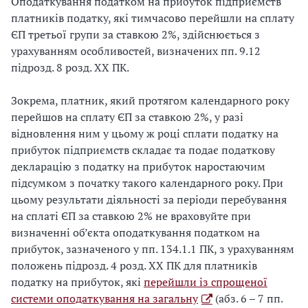
Оподаткування податком на прибуток підприємств
платників податку, які тимчасово перейшли на сплату
ЄП третьої групи за ставкою 2%, здійснюється з
урахуванням особливостей, визначених пп. 9.12
підрозд. 8 розд. ХХ ПК.
Зокрема, платник, який протягом календарного року
перейшов на сплату ЄП за ставкою 2%, у разі
відновлення ним у цьому ж році сплати податку на
прибуток підприємств складає та подає податкову
декларацію з податку на прибуток наростаючим
підсумком з початку такого календарного року. При
цьому результати діяльності за періоди перебування
на сплаті ЄП за ставкою 2% не враховуйте при
визначенні об’єкта оподаткування податком на
прибуток, зазначеного у пп. 134.1.1 ПК, з урахуванням
положень підрозд. 4 розд. ХХ ПК для платників
податку на прибуток, які
перейшли із спрощеної
системи оподаткування на загальну
(абз. 6 – 7 пп.