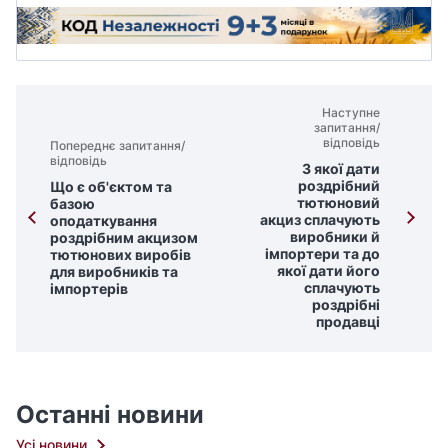
Наступне
запитання/
відповідь
Попереднє запитання/
відповідь
З якої дати
роздрібний
Що є об'єктом та
тютюновий
базою
акциз сплачують
оподаткування
виробники й
роздрібним акцизом
імпортери та до
тютюнових виробів
якої дати його
для виробників та
сплачують
імпортерів
роздрібні
продавці
Останні новини
Усі новини