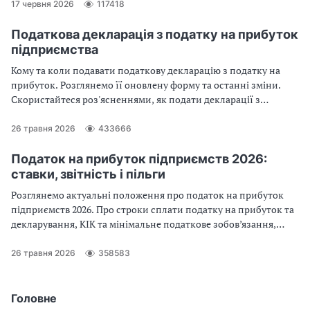
податку на прибуток — у консультації
17 червня 2026
117418
Податкова декларація з податку на прибуток
підприємства
Кому та коли подавати податкову декларацію з податку на
прибуток. Розглянемо її оновлену форму та останні зміни.
Скористайтеся роз'ясненнями, як подати декларації з
податку на прибуток за умов воєнного стану
26 травня 2026
433666
Податок на прибуток підприємств 2026:
ставки, звітність і пільги
Розглянемо актуальні положення про податок на прибуток
підприємств 2026. Про строки сплати податку на прибуток та
декларування, КІК та мінімальне податкове зобов’язання,
авансовий внесок з податку на прибуток та базу
оподаткування — в огляді
26 травня 2026
358583
Головне