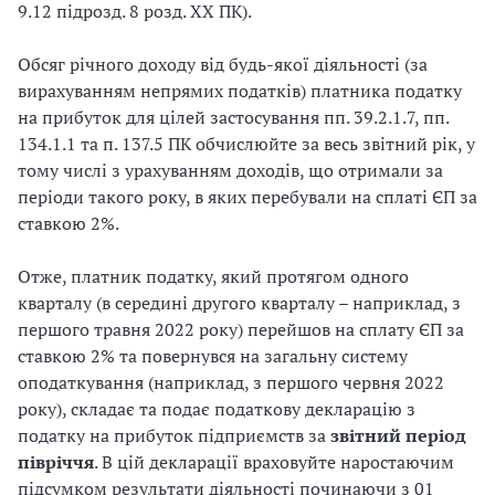
9.12 підрозд. 8 розд. ХХ ПК).
Обсяг річного доходу від будь-якої діяльності (за
вирахуванням непрямих податків) платника податку
на прибуток для цілей застосування пп. 39.2.1.7, пп.
134.1.1 та п. 137.5 ПК обчислюйте за весь звітний рік, у
тому числі з урахуванням доходів, що отримали за
періоди такого року, в яких перебували на сплаті ЄП за
ставкою 2%.
Отже, платник податку, який протягом одного
кварталу (в середині другого кварталу – наприклад, з
першого травня 2022 року) перейшов на сплату ЄП за
ставкою 2% та повернувся на загальну систему
оподаткування (наприклад, з першого червня 2022
року), складає та подає податкову декларацію з
податку на прибуток підприємств за
звітний період
півріччя
. В цій декларації враховуйте наростаючим
підсумком результати діяльності починаючи з 01