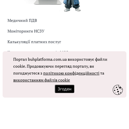
Медичний ПДВ
Моніторинги НСЗУ
Калькуляції платних послуг
Коригувальна накладна від МОЗ
Портал buhplatforma.com.ua використовує файли
Оплата праці в КНП
cookie. Продовжуючи перегляд порталу, ви
погоджуєтеся з
політикою конфіденційності
та
ОТРИМАТИ ДОСТУП
використанням файлів cookie
Згоден
Контакти