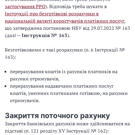
застосування РРО
). Відповідь треба шукати в
Інструкції про безготівкові розрахунки в
національній валюті користувачів платіжних послуг
,
що затверджена постановою НБУ від 29.07.2022 № 163
(
далі
—
Інструкція № 163
).
Безготівковими є такі розрахунки (п. 6 Інструкції №
163):
перерахування коштів із рахунків платників на
рахунки отримувачів,
перерахування надавачами платіжних послуг
коштів, унесених платниками готівкою, на рахунки
отримувачів.
Закриття поточного рахунку
Закриття банківських рахунків може здійснюватися на
підставі (п. 121 розділу XV Інструкції № 162):