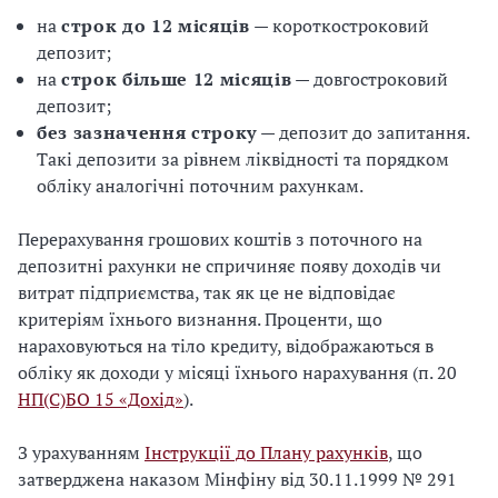
на
строк до 12 місяців
— короткостроковий
депозит;
на
строк більше 12 місяців
— довгостроковий
депозит;
без зазначення строку
— депозит до запитання.
Такі депозити за рівнем ліквідності та порядком
обліку аналогічні поточним рахункам.
Перерахування грошових коштів з поточного на
депозитні рахунки не спричиняє появу доходів чи
витрат підприємства, так як це не відповідає
критеріям їхнього визнання. Проценти, що
нараховуються на тіло кредиту, відображаються в
обліку як доходи у місяці їхнього нарахування (п. 20
НП(С)БО 15 «Дохід»
).
З урахуванням
Інструкції до Плану рахунків
, що
затверджена наказом Мінфіну від 30.11.1999 № 291