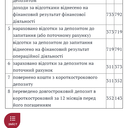
депозитом
доходи за відсотками віднесено на
фінансовий результат фінансової
733
792
діяльності
5
нараховано відсотки за депозитом до
373
719
запитання (або поточному рахунку)
відсотки за депозитом до запитання
віднесено на фінансовий результат
719
791
операційної діяльності
6
зараховано відсотки за депозитом на
311
373
поточний рахунок
7
повернено кошти з короткострокового
311
352
депозиту
8
переведено довгостроковий депозит в
короткостроковий за 12 місяців перед
352
143
його погашенням
зміст