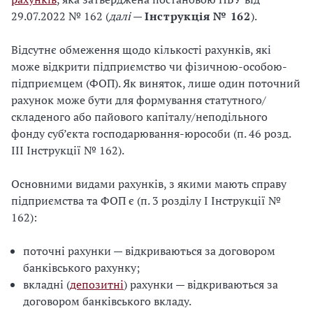
29.07.2022 № 162 (
далі
—
Інструкція № 162
).
Відсутнє обмеження щодо кількості рахунків, які
може відкрити підприємство чи фізичною-особою-
підприємцем (ФОП). Як виняток, лише один поточний
рахунок може бути для формування статутного/
складеного або пайового капіталу/неподільного
фонду суб’єкта господарювання-юрособи (п. 46 розд.
ІІІ Інструкції № 162).
Основними видами рахунків, з якими мають справу
підприємства та ФОП є (п. 3 розділу І Інструкції №
162):
поточні рахунки — відкриваються за договором
банківського рахунку;
вкладні (
депозитні
) рахунки — відкриваються за
договором банківського вкладу.