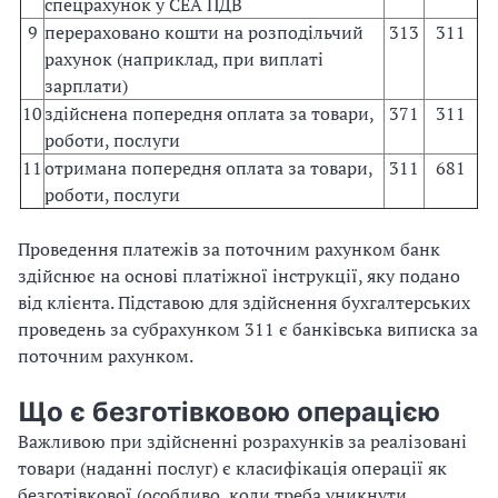
спецрахунок у СЕА ПДВ
9
перераховано кошти на розподільчий
313
311
рахунок (наприклад, при виплаті
зарплати)
10
здійснена попередня оплата за товари,
371
311
роботи, послуги
11
отримана попередня оплата за товари,
311
681
роботи, послуги
Проведення платежів за поточним рахунком банк
здійснює на основі платіжної інструкції, яку подано
від клієнта. Підставою для здійснення бухгалтерських
проведень за субрахунком 311 є банківська виписка за
поточним рахунком.
Що є безготівковою операцією
Важливою при здійсненні розрахунків за реалізовані
товари (наданні послуг) є класифікація операції як
безготівкової (особливо, коли треба уникнути