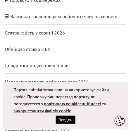
▶️ Головбух у соцмережах
💻 Заставки з календарем робочого часу на серпень
Статзвітність у серпні 2026
Облікова ставка НБУ
Довідники податкових пільг
Норми тривалості робочого часу 2026
Портал buhplatforma.com.ua використовує файли
cookie. Продовжуючи перегляд порталу, ви
Прожитковий мінімум 2026
погоджуєтеся з
політикою конфіденційності
та
використанням файлів cookie
Мінімальна зарплата 2026
Згоден