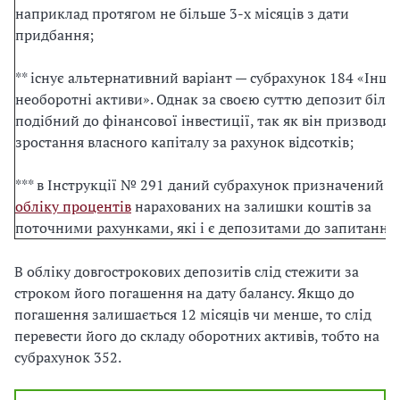
наприклад протягом не більше 3-х місяців з дати
придбання;
** існує альтернативний варіант — субрахунок 184 «Інші
необоротні активи». Однак за своєю суттю депозит біль
подібний до фінансової інвестиції, так як він призводит
зростання власного капіталу за рахунок відсотків;
*** в Інструкції № 291 даний субрахунок призначений д
обліку процентів
нарахованих на залишки коштів за
поточними рахунками, які і є депозитами до запитання
В обліку довгострокових депозитів слід стежити за
строком його погашення на дату балансу. Якщо до
погашення залишається 12 місяців чи менше, то слід
перевести його до складу оборотних активів, тобто на
субрахунок 352.