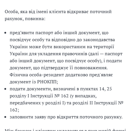
Особа, яка від імені клієнта відкриває поточний
рахунок, повинна:
пред’явити паспорт або інший документ, що
посвідчує особу та відповідно до законодавства
України може бути використаним на території
України для укладення правочинів (далі — паспорт
або інший документ, що посвідчує особу), і подати
документ, що підтверджує її повноваження.
Фізична особа-резидент додатково пред'являє
документ із РНОКПП;
подати документи, визначені в пунктах 14, 25
розділу I Інструкції № 162 (у випадках,
передбачених у розділі I) та розділі II Інструкції №
162;
заповнити заяву про відкриття поточного рахунку.
Між банком і клієнтом укладається в письмовій формі