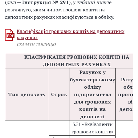
(
далі
—
Інструкція № 291
), у
таблиці нижче
розглянуто, яким чином грошові кошти на
депозитних рахунках класифікуються в обліку.
Класифікація грошових коштів на депозитних
рахунках
СКАЧАТИ ТАБЛИЦЮ
КЛАСИФІКАЦІЯ ГРОШОВИХ КОШТІВ НА
ДЕПОЗИТНИХ РАХУНКАХ
Рахунок у
бухгалтерському
Рахун
обліку
облік
Тип депозиту
Строк
підприємства
процен
для грошових
від
коштів на
депоз
депозиті
351 «Еквіваленти
грошових коштів»