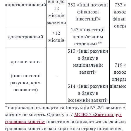
від 3 до
короткостроковий
352 «Інші поточні
733 «І
12
фінансові
доходи 
місяців
інвестиції»
фінансо
включно
операц
143 «Інвестиції
>12
довгостроковий
непов’язаним
місяців
сторонам»**
313 «Інші рахунки
в банку в
до запитання
національній
719 «І
валюті»
доходи 
(інші поточні
—
операці
рахунки, крім
314 «Інші рахунки
діяльност
основного)
в банку в
іноземній валюті»
* національні стандарти та Інструкція № 291 вимоги «3
місяці» не містять. Однак у п. 7
МСБО 7 «Звіт про рух
грошових коштів»
інвестиція розглядається як еквівален
грошових коштів в разі короткого строку погашення,