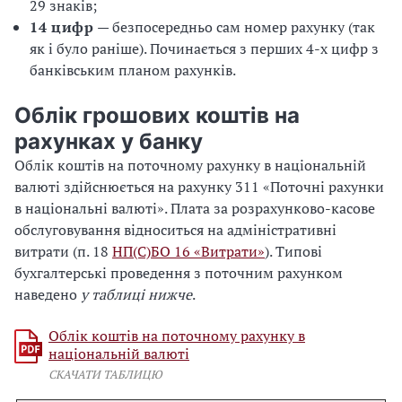
29 знаків;
14 цифр
— безпосередньо сам номер рахунку (так
як і було раніше). Починається з перших 4-х цифр з
банківським планом рахунків.
Облік грошових коштів на
рахунках у банку
Облік коштів на поточному рахунку в національній
валюті здійснюється на рахунку 311 «Поточні рахунки
в національні валюті». Плата за розрахунково-касове
обслуговування відноситься на адміністративні
витрати (п. 18
НП(С)БО 16 «Витрати»
). Типові
бухгалтерські проведення з поточним рахунком
наведено
у таблиці нижче
.
Облік коштів на поточному рахунку в
національній валюті
СКАЧАТИ ТАБЛИЦЮ