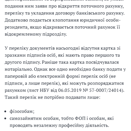
подання ним заяви про відкриття поточного рахунку,
переліку та укладення договору банківського рахунку.
Додатково подається клопотання юридичної особи-
резидента, якщо відкривається поточний рахунок її
відокремленому підрозділу.
У переліку документів насьогодні відсутня картка зі
зразками підписів осіб, які мають право першого та
другого підпису. Раніше така картка посвідчувалася
нотаріально. Однак все одно необхідно банку подати у
паперовій або електронній формі перелік осіб (не
підписи, а лише перелік), які можуть розпоряджатися
рахунком (лист НБУ від 06.05.2019 № 57-0007/24014).
Такий перелік не потрібно подавати лише:
фізособам;
самозайнятим особам, тобто ФОП і особам, які
проводять незалежну професійну діяльність.