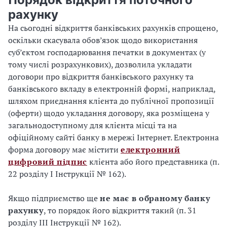
рахунку
На сьогодні відкриття банківських рахунків спрощено,
оскільки скасувала обов’язок щодо використання
суб’єктом господарювання печатки в документах (у
тому числі розрахункових), дозволила укладати
договори про відкриття банківського рахунку та
банківського вкладу в електронній формі, наприклад,
шляхом приєднання клієнта до публічної пропозиції
(оферти) щодо укладання договору, яка розміщена у
загальнодоступному для клієнта місці та на
офіційному сайті банку в мережі Інтернет. Електронна
форма договору має містити
електронний
цифровий підпис
клієнта або його представника (п.
22 розділу І Інструкції № 162).
Якщо підприємство ще
не має в обраному банку
рахунку
, то порядок його відкриття такий (п. 31
розділу ІІІ Інструкції № 162).