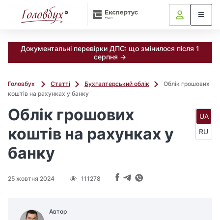
Документальні перевірки ДПС: що змінилося після 1
серпня →
Головбух
Статті
Бухгалтерський облік
Облік грошових
коштів на рахунках у банку
Облік грошових
UA
коштів на рахунках у
RU
банку
25 жовтня 2024
111278
Автор