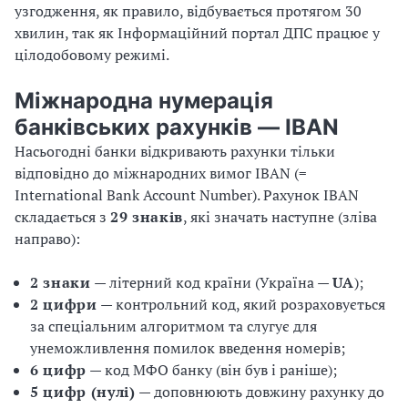
узгодження, як правило, відбувається протягом 30
хвилин, так як Інформаційний портал ДПС працює у
цілодобовому режимі.
Міжнародна нумерація
банківських рахунків — IBAN
Насьогодні банки відкривають рахунки тільки
відповідно до міжнародних вимог IBAN (=
International Bank Account Number). Рахунок IBAN
складається з
29 знаків
, які значать наступне (зліва
направо):
2 знаки
— літерний код країни (Україна —
UA
);
2 цифри
— контрольний код, який розраховується
за спеціальним алгоритмом та слугує для
унеможливлення помилок введення номерів;
6 цифр
— код МФО банку (він був і раніше);
5 цифр (нулі)
— доповнюють довжину рахунку до