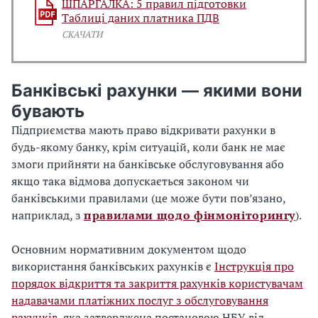
ШПАРГАЛКА: 5 правил підготовки
Таблиці даних платника ПДВ
СКАЧАТИ
Банківські рахунки — якими вони
бувають
Підприємства мають право відкривати рахунки в
будь-якому банку, крім ситуацій, коли банк не має
змоги прийняти на банківське обслуговування або
якщо така відмова допускається законом чи
банківськими правилами (це може бути пов’язано,
наприклад, з
правилами щодо фінмоніторингу
).
Основним нормативним документом щодо
використання банківських рахунків є
Інструкція про
порядок відкриття та закриття рахунків користувачам
надавачами платіжних послуг з обслуговування
рахунків
, яка затверджена постановою НБУ від