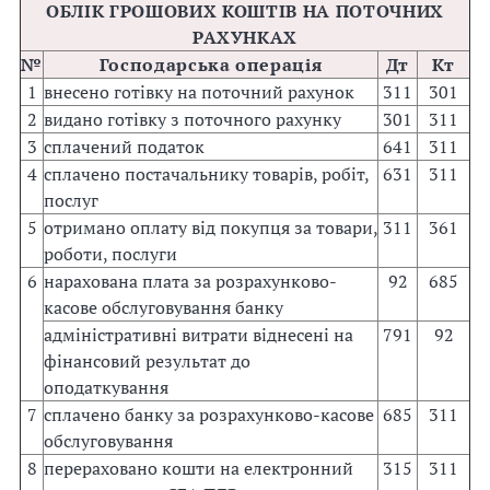
ОБЛІК ГРОШОВИХ КОШТІВ НА ПОТОЧНИХ
РАХУНКАХ
№
Господарська операція
Дт
Кт
1
внесено готівку на поточний рахунок
311
301
2
видано готівку з поточного рахунку
301
311
3
сплачений податок
641
311
4
сплачено постачальнику товарів, робіт,
631
311
послуг
5
отримано оплату від покупця за товари,
311
361
роботи, послуги
6
нарахована плата за розрахунково-
92
685
касове обслуговування банку
адміністративні витрати віднесені на
791
92
фінансовий результат до
оподаткування
7
сплачено банку за розрахунково-касове
685
311
обслуговування
8
перераховано кошти на електронний
315
311