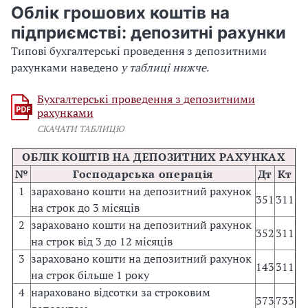
Облік грошових коштів на
підприємстві: депозитні рахунки
Типові бухгалтерські проведення з депозитними
рахунками наведено
у таблиці нижче
.
Бухгалтерські проведення з депозитними
рахунками
СКАЧАТИ ТАБЛИЦЮ
ОБЛІК КОШТІВ НА ДЕПОЗИТНИХ РАХУНКАХ
№
Господарська операція
Дт
Кт
1
зараховано кошти на депозитний рахунок
351
311
на строк до 3 місяців
2
зараховано кошти на депозитний рахунок
352
311
на строк від 3 до 12 місяців
3
зараховано кошти на депозитний рахунок
143
311
на строк більше 1 року
4
нараховано відсотки за строковим
373
733