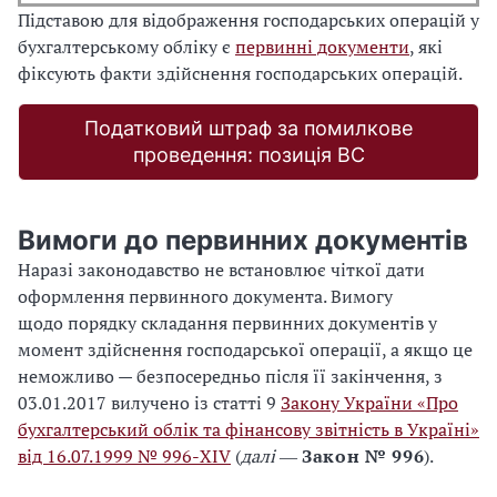
Підставою для відображення господарських операцій у
бухгалтерському обліку є
первинні документи
, які
фіксують факти здійснення господарських операцій.
Податковий штраф за помилкове
проведення: позиція ВС
Вимоги до первинних документів
Наразі законодавство не встановлює чіткої дати
оформлення первинного документа. Вимогу
щодо порядку складання первинних документів у
момент здійснення господарської операції, а якщо це
неможливо — безпосередньо після її закінчення, з
03.01.2017 вилучено із статті 9
Закону України «Про
бухгалтерський облік та фінансову звітність в Україні»
від 16.07.1999 № 996-XIV
(
далі
―
Закон № 996
).