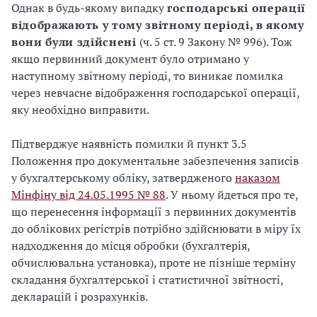
Однак в будь-якому випадку
господарські операції
відображають у тому звітному періоді, в якому
вони були здійснені
(ч. 5 ст. 9 Закону № 996). Тож
якщо первинний документ було отримано у
наступному звітному періоді, то виникає помилка
через невчасне відображення господарської операції,
яку необхідно виправити.
Підтверджує наявність помилки й пункт 3.5
Положення про документальне забезпечення записів
у бухгалтерському обліку, затвердженого
наказом
Мінфіну від 24.05.1995 № 88
. У ньому йдеться про те,
що перенесення інформації з первинних документів
до облікових регістрів потрібно здійснювати в міру їх
надходження до місця обробки (бухгалтерія,
обчислювальна установка), проте не пізніше терміну
складання бухгалтерської і статистичної звітності,
декларацій і розрахунків.