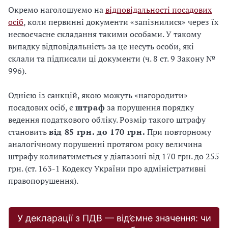
Окремо наголошуємо на
відповідальності посадових
осіб
, коли первинні документи «запізнилися» через їх
несвоєчасне складання такими особами. У такому
випадку відповідальність за це несуть особи, які
склали та підписали ці документи (ч. 8 ст. 9 Закону №
996).
Однією із санкцій, якою можуть «нагородити»
посадових осіб, є
штраф
за порушення порядку
ведення податкового обліку. Розмір такого штрафу
становить
від 85 грн. до 170 грн.
При повторному
аналогічному порушенні протягом року величина
штрафу коливатиметься у діапазоні від 170 грн. до 255
грн. (ст. 163-1 Кодексу України про адміністративні
правопорушення).
У декларації з ПДВ — від’ємне значення: чи