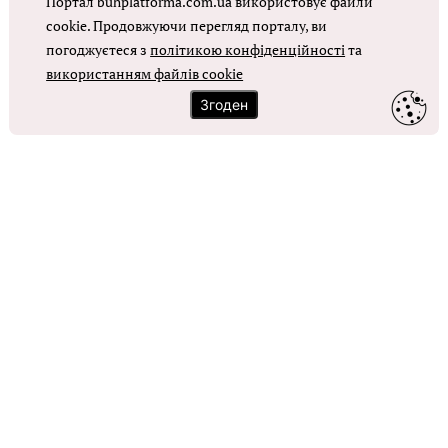
Портал buhplatforma.com.ua використовує файли
Оплата праці в КНП
cookie. Продовжуючи перегляд порталу, ви
погоджуєтеся з
політикою конфіденційності
та
використанням файлів cookie
ОТРИМАТИ ДОСТУП
Згоден
Контакти
Зворотний зв'язок
Карта сайту
Політика використання файлів cookie
Політика конфіденційності
© Головбух, 2026. Усі права захищено