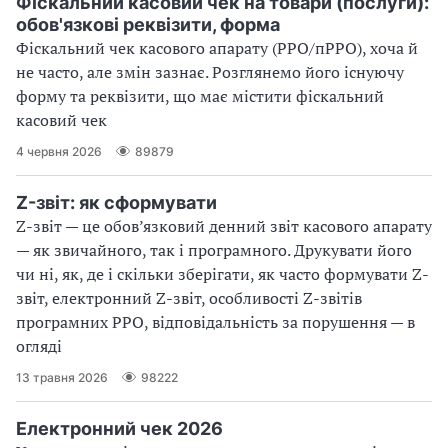
Фіскальний касовий чек на товари (послуги):
обов'язкові реквізити, форма
Фіскальний чек касового апарату (РРО/пРРО), хоча й
не часто, але змін зазнає. Розглянемо його існуючу
форму та реквізити, що має містити фіскальний
касовий чек
4 червня 2026
89879
Z-звіт: як сформувати
Z-звіт — це обов’язковий денний звіт касового апарату
— як звичайного, так і програмного. Друкувати його
чи ні, як, де і скільки зберігати, як часто формувати Z-
звіт, електронний Z-звіт, особливості Z-звітів
програмних РРО, відповідальність за порушення — в
огляді
13 травня 2026
98222
Електронний чек 2026