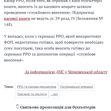
Касир РРО, після того, як отримав з каси бухгалтерії
кошти, вносить їх до касового апарату шляхом
проведення «службового внесення». Підприємці
касової книги
не ведуть (п. 39 розд. IV Положення №
148).
У випадку, коли у скриньці РРО, який використовує
ФОП, недостатньо готівки, щоб повернути необхідну
суму покупцеві, така особа вносить готівку до
скриньки РРО за допомогою операції «службове
внесення».
За інформацією ДПС у Чернівецькій області
Теми:
РРО та касова дисципліна
Господарські операції
Торгівля та послуги
... всі
👇
Святкова пропозиція для бухгалтерів