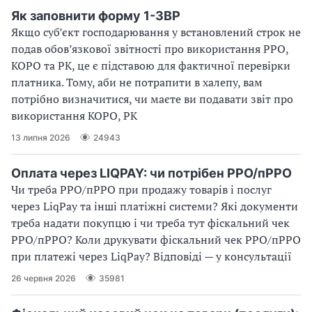
Як заповнити форму 1-ЗВР
Якщо суб’єкт господарювання у встановлений строк не
подав обов’язкової звітності про використання РРО,
КОРО та РК, це є підставою для фактичної перевірки
платника. Тому, аби не потрапити в халепу, вам
потрібно визначитися, чи маєте ви подавати звіт про
використання КОРО, РК
13 липня 2026
24943
Оплата через LIQPAY: чи потрібен РРО/пРРО
Чи треба РРО/пРРО при продажу товарів і послуг
через LiqPay та інші платіжні системи? Які документи
треба надати покупцю і чи треба тут фіскальний чек
РРО/пРРО? Коли друкувати фіскальний чек РРО/пРРО
при платежі через LiqPay? Відповіді — у консультації
26 червня 2026
35981