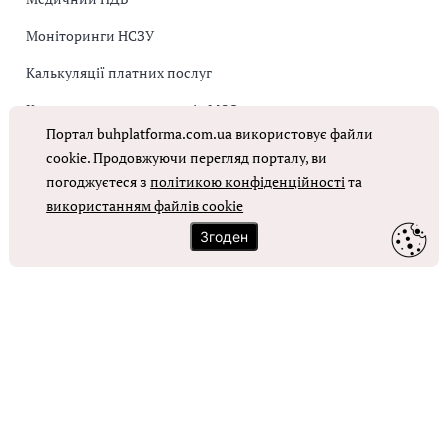
Моніторинги НСЗУ
Калькуляції платних послуг
Коригувальна накладна від МОЗ
Портал buhplatforma.com.ua використовує файли
Оплата праці в КНП
cookie. Продовжуючи перегляд порталу, ви
погоджуєтеся з
політикою конфіденційності
та
використанням файлів cookie
ОТРИМАТИ ДОСТУП
Згоден
Контакти
Зворотний зв'язок
Карта сайту