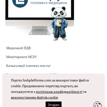
Медичний ПДВ
Моніторинги НСЗУ
Калькуляції платних послуг
Коригувальна накладна від МОЗ
Портал buhplatforma.com.ua використовує файли
Оплата праці в КНП
cookie. Продовжуючи перегляд порталу, ви
погоджуєтеся з
політикою конфіденційності
та
ОТРИМАТИ ДОСТУП
використанням файлів cookie
Згоден