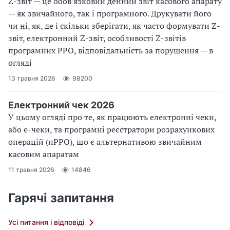
Z-звіт — це обов’язковий денний звіт касового апарату
— як звичайного, так і програмного. Друкувати його
чи ні, як, де і скільки зберігати, як часто формувати Z-
звіт, електронний Z-звіт, особливості Z-звітів
програмних РРО, відповідальність за порушення — в
огляді
13 травня 2026
98200
Електронний чек 2026
У цьому огляді про те, як працюють електронні чеки,
або е-чеки, та програмні реєстратори розрахункових
операцій (пРРО), що є альтернативою звичайним
касовим апаратам
11 травня 2026
14846
Гарячі запитання
Усі питання і відповіді