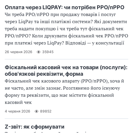
Оплата через LIQPAY: чи потрібен РРО/пРРО
Чи треба РРО/пРРО при продажу товарів і послуг
через LiqPay та інші платіжні системи? Які документи
треба надати покупцю і чи треба тут фіскальний чек
РРО/пРРО? Коли друкувати фіскальний чек РРО/пРРО
при платежі через LiqPay? Відповіді — у консультації
26 червня 2026
35945
Фіскальний касовий чек на товари (послуги):
обов'язкові реквізити, форма
Фіскальний чек касового апарату (РРО/пРРО), хоча й
не часто, але змін зазнає. Розглянемо його існуючу
форму та реквізити, що має містити фіскальний
касовий чек
4 червня 2026
89852
Z-звіт: як сформувати