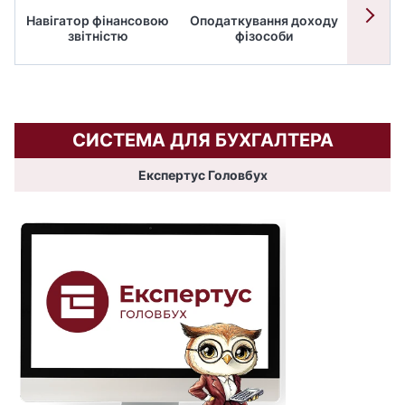
Навігатор фінансовою
Оподаткування доходу
ПД
звітністю
фізособи
СИСТЕМА ДЛЯ БУХГАЛТЕРА
Експертус Головбух