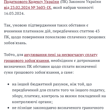
Податкового Кодексу України
(ПК) Законом України
від 23.02.2024 № 3603-IX
, який набрав чинності
16.03.2024.
Так, умовою підтвердження таких обставин є
вчинення платником дій, передбачених статтею 43
ПК, щодо повернення помилково сплачених грошових
зобов'язань.
Тобто, для
анулювання пені за несвоєчасну сплату
грошового зобов'язання
, необхідним є дотримання
визначених ПК обставин щодо сплати визначеної
суми грошового зобов'язання, а саме:
на інший бюджетний рахунок, ніж той, що
передбачений для сплати того чи іншого податку,
збору, платежу, контроль за якими покладений на
контролюючі органи;
не пізніше законодавчо визначеного граничного