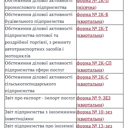
Обстеження ділової активності
форма № 2К-П
промислового підприємства
(місячна)
Обстеження ділової активності
форма № 2К-Б
будівельного підприємства
(квартальна)
Обстеження ділової активності
форма № 2К-Т
підприємства оптової та
(квартальна)
роздрібної торгівлі, з ремонту
автотранспортних засобів і
мотоциклів
Обстеження ділової активності
форма № 2К-СП
підприємства сфери послуг
(квартальна)
Обстеження ділової активності
форма № 2К-С
сільськогосподарського
(квартальна)
підприємства
Звіт про експорт - імпорт послуг
форма № 9-ЗЕЗ
(квартальна)
Звіт підприємства з іноземними
форма № 10-зез
інвестиціями
(квартальна)
Звіт підприємства про іноземні
форма № 13-зез