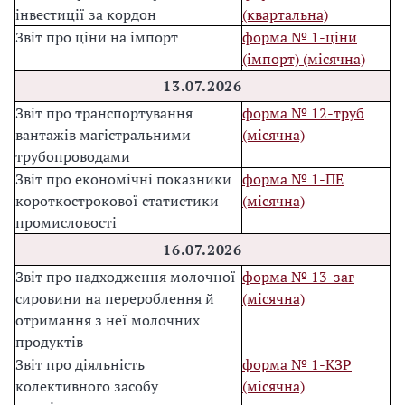
інвестиції за кордон
(квартальна)
Звіт про ціни на імпорт
форма № 1-ціни
(імпорт) (місячна)
1
3.07.202
6
Звіт про транспортування
форма № 12-труб
вантажів магістральними
(місячна)
трубопроводами
Звіт про економічні показники
форма № 1-ПЕ
короткострокової статистики
(місячна)
промисловості
16.07.202
6
Звіт про надходження молочної
форма № 13-заг
сировини на перероблення й
(місячна)
отримання з неї молочних
продуктів
Звіт про діяльність
форма № 1-КЗР
колективного засобу
(місячна)