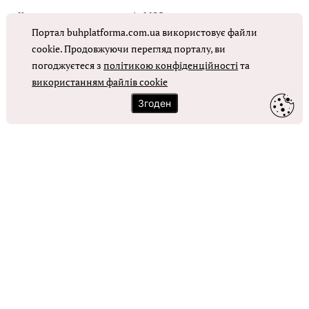
Коригувальна накладна від МОЗ
Портал buhplatforma.com.ua використовує файли
Оплата праці в КНП
cookie. Продовжуючи перегляд порталу, ви
погоджуєтеся з
політикою конфіденційності
та
ОТРИМАТИ ДОСТУП
використанням файлів cookie
Згоден
Контакти
Зворотний зв'язок
Карта сайту
Політика використання файлів cookie
Політика конфіденційності