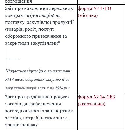
розміщення
Звіт про виконання державних
форма № 1-ПО
контрактів (договорів) на
(місячна)
поставку (закупівлю) продукції
(товарів, робіт, послуг)
оборонного призначення за
закритими закупівлями*
_______
*Подається відповідно до постанови
КМУ щодо оборонних закупівель за
закритими закупівлями на 2026 рік
Звіт про придбання (продаж)
форма № 14-ЗЕЗ
товарів для забезпечення
(квартальна)
життєдіяльності транспортних
засобів, потреб пасажирів та
членів екіпажу