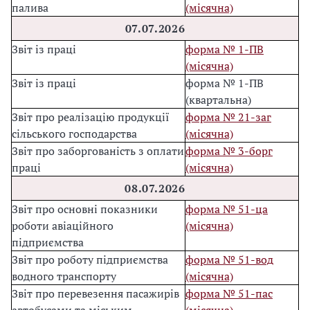
палива
(місячна)
07.07.2026
Звіт із праці
форма № 1-ПВ
(місячна)
Звіт із праці
форма № 1-ПВ
(квартальна)
Звіт про реалізацію продукції
форма № 21-заг
сільського господарства
(місячна)
Звіт про заборгованість з оплати
форма № 3-борг
праці
(місячна)
08.07.202
6
Звіт про основні показники
форма № 51-ца
роботи авіаційного
(місячна)
підприємства
Звіт про роботу підприємства
форма № 51-вод
водного транспорту
(місячна)
Звіт про перевезення пасажирів
форма № 51-пас