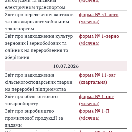
автобусами та міським
(місячна)
електричним транспортом
Звіт про перевезення вантажів
форма № 51-авто
та пасажирів автомобільним
(місячна)
транспортом
Звіт про надходження культур
форма № 1-зерно
зернових і зернобобових та
(місячна)
олійних на перероблення та
зберігання
10.07.2026
Звіт про надходження
форма № 11-заг
сільськогосподарських тварин
(квартальна)
на переробні підприємства
Звіт про обсяг оптового
форма № 1-опт
товарообороту
(місячна)
Звіт про виробництво
форма № 1-П
промислової продукції за
(місячна)
видами