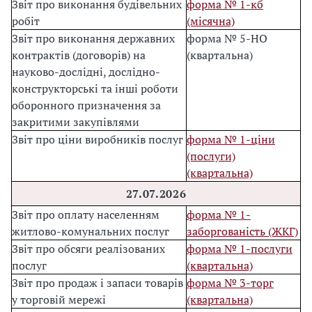
Звіт про виконання будівельних
форма № 1-кб
робіт
(місячна)
Звіт про виконання державних
форма № 5-НО
контрактів (договорів) на
(квартальна)
науково-дослідні, дослідно-
конструкторські та інші роботи
оборонного призначення за
закритими закупівлями
Звіт про ціни виробників послуг
форма № 1-ціни
(послуги)
(квартальна)
27.07.2026
Звіт про оплату населенням
форма № 1-
житлово-комунальних послуг
заборгованість (ЖКГ)
Звіт про обсяги реалізованих
форма № 1-послуги
послуг
(квартальна)
Звіт про продаж і запаси товарів
форма № 3-торг
у торговій мережі
(квартальна)