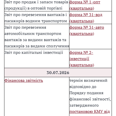
Звіт про продаж і запаси товарів
форма № 1-опт
(продукції) в оптовій торгівлі
(квартальна)
Звіт про перевезення вантажів і
форма № 31-вод
пасажирів водним транспортом
(квартальна)
Звіт про перевезення
форма № 31-авто
автомобільним транспортом
(квартальна)
вантажів за видами вантажів та
пасажирів за видами сполучення
Звіт про капітальні інвестиції
форма № 2-
інвестиції
(квартальна)
30.07.202
6
Фінансова звітність
термін визначений
відповідно до
Порядку подання
фінансової звітності,
затвердженого
постановою КМУ від