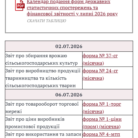
Календар подання форм державних
статистичних спостережень та
фінансової звітності у липні 2026 року
СКАЧАТИ ТАБЛИЦЮ
02.07.2026
Звіт про збирання врожаю
форма № 37-сг
сільськогосподарських культур
(місячна)
Звіт про виробництво продукції
форма № 24-сг
тваринництва та кількість
(місячна)
сільськогосподарських тварин
0
6.07.202
6
Звіт про товарооборот торгової
форма № 1-торг
мережі
(місячна)
Звіт про ціни виробників
форма № 1-ціни
промислової продукції
(пром) (місячна)
Звіт про використання та запаси
форма № 4-мтп