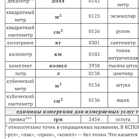
декалитр**
долл
0142
метр
квадратный
2
0123
экземпляр
м
метр
квадратный
2
0126
рулон
см
сантиметр
килограмм
кг
0301
сантиметр
тонна
километр
км
0102
метрическая
комплект
компл
2938
тысяча штук
литр
л
0138
центнер
кубический
3
0134
штука
м
метр
кубический
3
0136
ящик
см
сантиметр
единицы измерения для измеряемых услуг т
гривна***
грн
2454
услуга
* относительно точек в сокращенных названиях. В КСПО
«рул», «пак», «прим», «компл» — без точки. Что касается 