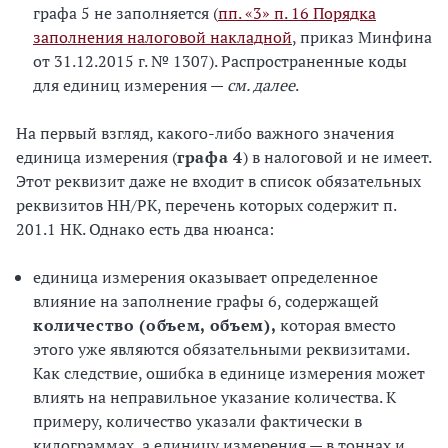
графа 5 не заполняется (
пп. «3» п. 16 Порядка
заполнения налоговой накладной
, приказ Минфина
от 31.12.2015 г. № 1307). Распространенные коды
для единиц измерения —
см. далее
.
На первый взгляд, какого-либо важного значения
единица измерения (
графа 4
) в налоговой и не имеет.
Этот реквизит даже не входит в список обязательных
реквизитов НН/РК, перечень которых содержит п.
201.1 НК. Однако есть два нюанса:
единица измерения оказывает определенное
влияние на заполнение графы 6, содержащей
количество (объем, объем),
которая вместо
этого уже являются обязательными реквизитами.
Как следствие, ошибка в единице измерения может
влиять на неправильное указание количества. К
примеру, количество указали фактически в
килограммах, а единицу измерения — в тоннах и