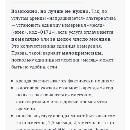
Возможно, но лучше не нужно.
Так, по
услугам аренды «напрашивается» альтернатива
— установить единицу измерения «месяц»
(«
мес
», код «
0171
»), если услуга оплачивается
помесячно
или
за целое число месяцев
.
Это количественная единица измерения.
Правда, такой вариант
малоприменим
,
поскольку единица измерения «месяц» может
быть не удобна, если:
аренда рассчитывается фактически по дням;
в договоре указана стоимость аренды за год,
но акты заключаются ежемесячно,
ежеквартально или в другие промежутки
времени;
оплата за услугу аренды может быть авансом
за полмесяца, 1,5 месяца, 2,5 месяца и т.п. (о
заполнении такой НН —
см. далее
). Дело в