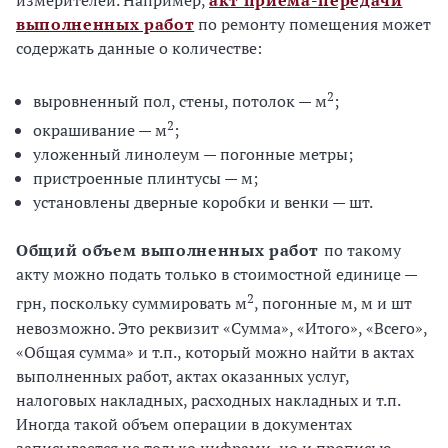
выполненных работ
по ремонту помещения может
содержать данные о количестве:
2
выровненный пол, стены, потолок — м
;
2
окрашивание — м
;
уложенный линолеум — погонные метры;
пристроенные плинтусы — м;
установлены дверные коробки и венки — шт.
Общий объем выполненных работ
по такому
акту можно подать только в стоимостной единице —
2
грн, поскольку суммировать м
, погонные м, м и шт
невозможно. Это реквизит «Сумма», «Итого», «Всего»,
«Общая сумма» и т.п., который можно найти в актах
выполненных работ, актах оказанных услуг,
налоговых накладных, расходных накладных и т.п.
Иногда такой объем операции в документах
записывается не только цифрами, но и прописью.