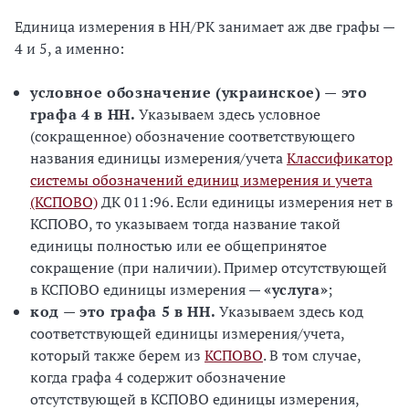
Единица измерения в НН/РК занимает аж две графы —
4 и 5, а именно:
условное обозначение (украинское) — это
графа 4 в НН.
Указываем здесь условное
(сокращенное) обозначение соответствующего
названия единицы измерения/учета
Классификатор
системы обозначений единиц измерения и учета
(КСПОВО)
ДК 011:96. Если единицы измерения нет в
КСПОВО, то указываем тогда название такой
единицы полностью или ее общепринятое
сокращение (при наличии). Пример отсутствующей
в КСПОВО единицы измерения —
«услуга»
;
код — это графа 5 в НН.
Указываем здесь код
соответствующей единицы измерения/учета,
который также берем из
КСПОВО
. В том случае,
когда графа 4 содержит обозначение
отсутствующей в КСПОВО единицы измерения,