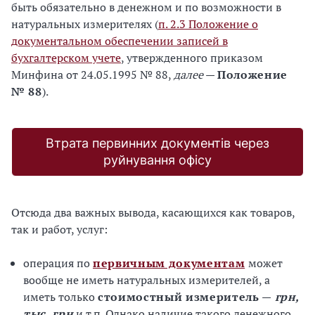
быть обязательно в денежном и по возможности в
натуральных измерителях (
п. 2.3 Положение о
документальном обеспечении записей в
бухгалтерском учете
, утвержденного приказом
Минфина от 24.05.1995 № 88,
далее
—
Положение
№ 88
).
Втрата первинних документів через
руйнування офісу
Отсюда два важных вывода, касающихся как товаров,
так и работ, услуг:
операция по
первичным документам
может
вообще не иметь натуральных измерителей, а
иметь только
стоимостный измеритель —
грн,
тыс. грн
и т.п. Однако наличие такого денежного