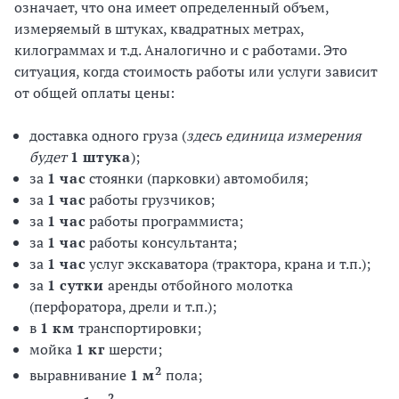
означает, что она имеет определенный объем,
измеряемый в штуках, квадратных метрах,
килограммах и т.д. Аналогично и с работами. Это
ситуация, когда стоимость работы или услуги зависит
от общей оплаты цены:
доставка одного груза (
здесь единица измерения
будет
1 штука
);
за
1 час
стоянки (парковки) автомобиля;
за
1 час
работы грузчиков;
за
1 час
работы программиста;
за
1 час
работы консультанта;
за
1 час
услуг экскаватора (трактора, крана и т.п.);
за
1 сутки
аренды отбойного молотка
(перфоратора, дрели и т.п.);
в
1 км
транспортировки;
мойка
1 кг
шерсти;
2
выравнивание
1 м
пола;
2