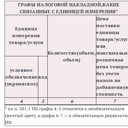
ГРАФЫ НАЛОГОВОЙ НАКЛАДНОЙ,
КАКИЕ
СВЯЗАННЫЕ С ЕДИНИЦЕЙ ИЗМЕРЕНИЯ*
Цена
поставки
Единица
единицы
измерения
товара/услу
товара/услуги
или
Количество
(объем,
максимальн
объем)
розничная
цена товаро
условное
без учета
обозначение
код
налога на
(украинское)
добавленну
стоимость
4
5
6
7
* по п. 201.1 НК графы 4-5 относятся к необязательным
(желтый цвет), а графы 6-7 — к обязательным реквизит
НН