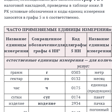
налоговой накладной, приведены в
таблице ниже
. В
РК условные обозначения и коды единиц измерения
заносятся в графы 5 и 6 соответственно.
ЧАСТО ПРИМЕНЯЕМЫЕ ЕДИНИЦЫ ИЗМЕРЕНИЯ
п
Название
Сокращенное
Код
Название
единицы
обозначение
для
для
графы
единицы
измерения
графы 4 НН*
5 НН
измерения
естественные единицы измерения — для коли
услуг:
грамм
г
0303
метр
гектар
го
0132
месяц
единица
час
ч
0175
(продукции)
сутки
сут
0174
пакет
изделие
изделие
2934
пачка
погонный