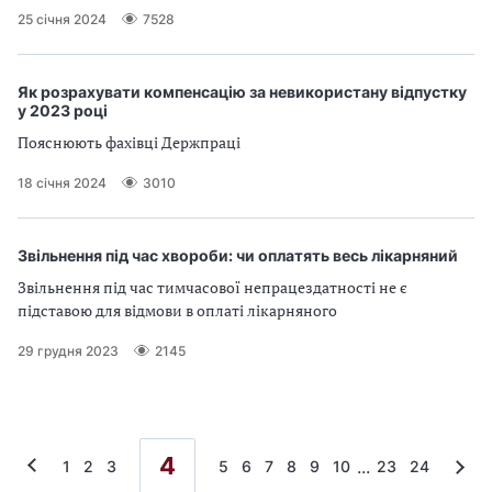
25 січня 2024
7528
Як розрахувати компенсацію за невикористану відпустку
у 2023 році
Пояснюють фахівці Держпраці
18 січня 2024
3010
Звільнення під час хвороби: чи оплатять весь лікарняний
Звільнення під час тимчасової непрацездатності не є
підставою для відмови в оплаті лікарняного
29 грудня 2023
2145
4
...
1
2
3
5
6
7
8
9
10
23
24