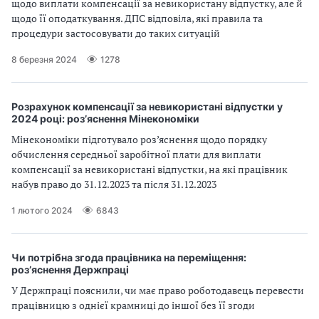
щодо виплати компенсації за невикористану відпустку, але й
щодо її оподаткування. ДПС відповіла, які правила та
процедури застосовувати до таких ситуацій
8 березня 2024
1278
Розрахунок компенсації за невикористані відпустки у
2024 році: роз’яснення Мінекономіки
Мінекономіки підготувало роз’яснення щодо порядку
обчислення середньої заробітної плати для виплати
компенсації за невикористані відпустки, на які працівник
набув право до 31.12.2023 та після 31.12.2023
1 лютого 2024
6843
Чи потрібна згода працівника на переміщення:
роз’яснення Держпраці
У Держпраці пояснили, чи має право роботодавець перевести
працівницю з однієї крамниці до іншої без її згоди