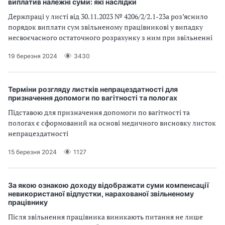
виплатив належні суми: які наслідки
Держпраці у листі від 30.11.2023 № 4206/2/2.1-23а роз’яснило
порядок виплати сум звільненому працівникові у випадку
несвоєчасного остаточного розрахунку з ним при звільненні
19 березня 2024
3430
Терміни розгляду листків непрацездатності для
призначення допомоги по вагітності та пологах
Підставою для призначення допомоги по вагітності та
пологах є сформований на основі медичного висновку листок
непрацездатності
15 березня 2024
1127
За якою ознакою доходу відображати суми компенсації
невикористаної відпустки, нарахованої звільненому
працівнику
Після звільнення працівника виникають питання не лише