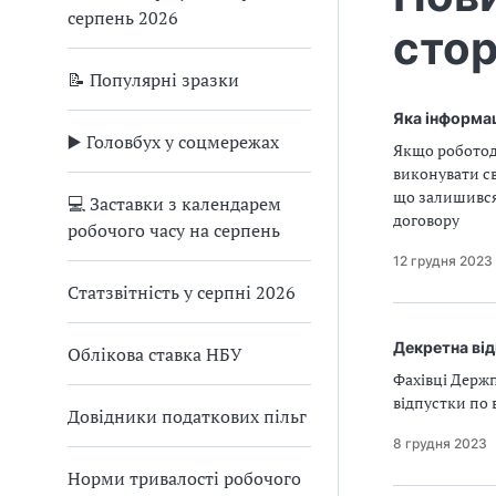
серпень 2026
стор
📝 Популярні зразки
Яка інформац
▶️ Головбух у соцмережах
Якщо роботод
виконувати св
що залишився
💻 Заставки з календарем
договору
робочого часу на серпень
12 грудня 2023
Статзвітність у серпні 2026
Декретна від
Облікова ставка НБУ
Фахівці Держп
відпустки по 
Довідники податкових пільг
8 грудня 2023
Норми тривалості робочого