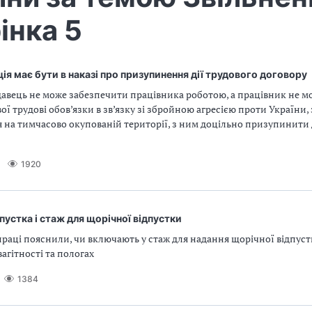
інка 5
ія має бути в наказі про призупинення дії трудового договору
авець не може забезпечити працівника роботою, а працівник не м
ої трудові обов’язки в зв’язку зі збройною агресією проти України,
 на тимчасово окупованій території, з ним доцільно призупинити 
1920
пустка і стаж для щорічної відпустки
раці пояснили, чи включають у стаж для надання щорічної відпуст
вагітності та пологах
1384