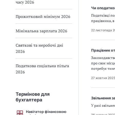
часу 2026
Чи оподатко
Податківці по
Прожитковий мінімум 2026
працівника, в
Мінімальна зарплата 2026
22 листопада 
Святкові та неробочі дні
Працівник от
2026
Законодавств
про своє місц
Податкова соціальна пільга
потребує тим
2026
27 жовтня 202
Термінове для
Звільнення за
бухгалтера
У разі звільн
Навігатор фінансовою
26 жовтня 202