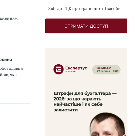
Звіт до ТЦК про транспортні засоби
ільненням
ОТРИМАТИ ДОСТУП
носини
роботодавця
бою, яка