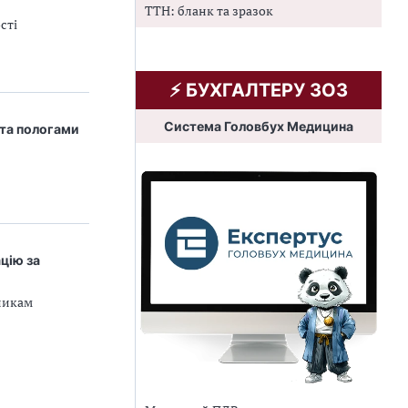
ТТН: бланк та зразок
сті
⚡️ БУХГАЛТЕРУ ЗОЗ
Система Головбух Медицина
 та пологами
ацію за
никам