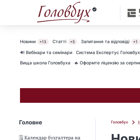
Новини
Статті
Запитання та відповіді
+13
+5
+1
🔊 Вебінари та семінари
Cистема Експертус Головбух
Вища школа Головбуха
🔥 Оформте ліцензію за серп
Головне
Головбух
Нови
🗓️ Календар бухгалтера на