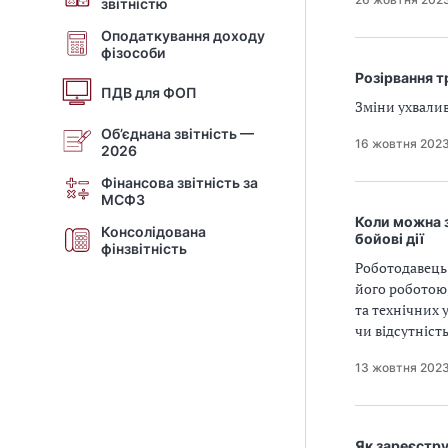
звітністю
Оподаткування доходу
фізособи
Розірвання т
ПДВ для ФОП
Зміни ухвалив
Об’єднана звітність —
16 жовтня 202
2026
Фінансова звітність за
МСФЗ
Коли можна з
Консолідована
бойові дії
фінзвітність
Роботодавець 
його роботою
та технічних 
чи відсутніст
13 жовтня 202
Як зареєстру