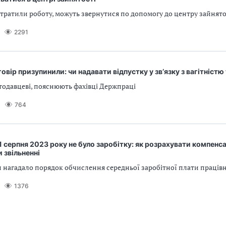
 втратили роботу, можуть звернутися по допомогу до центру зайнято
2291
овір призупинили: чи надавати відпустку у зв’язку з вагітністю
тодавцеві, пояснюють фахівці Держпраці
764
 31 серпня 2023 року не було заробітку: як розрахувати компенс
и звільненні
 нагадало порядок обчислення середньої заробітної плати праців
1376