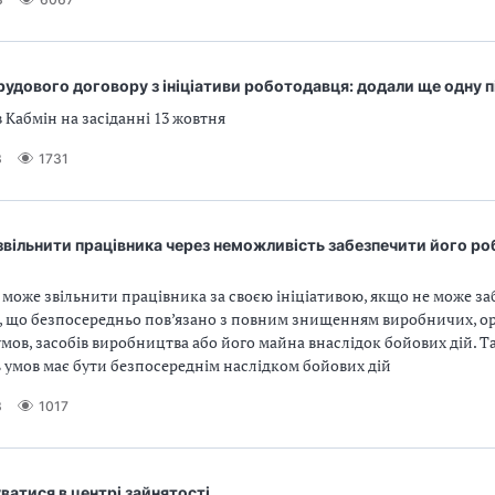
рудового договору з ініціативи роботодавця: додали ще одну п
 Кабмін на засіданні 13 жовтня
3
1731
вільнити працівника через неможливість забезпечити його р
може звільнити працівника за своєю ініціативою, якщо не може з
, що безпосередньо пов’язано з повним знищенням виробничих, о
умов, засобів виробництва або його майна внаслідок бойових дій. 
ь умов має бути безпосереднім наслідком бойових дій
3
1017
ватися в центрі зайнятості