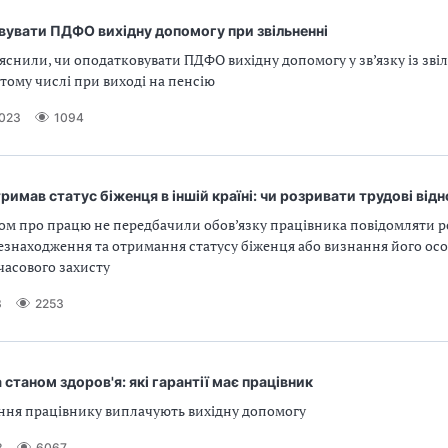
вувати ПДФО вихідну допомогу при звільненні
яснили, чи оподатковувати ПДФО вихідну допомогу у зв’язку із зв
 тому числі при виході на пенсію
2023
1094
римав статус біженця в іншій країні: чи розривати трудові від
ом про працю не передбачили обов’язку працівника повідомляти 
езнаходження та отримання статусу біженця або визнання його осо
часового захисту
3
2253
 станом здоров'я: які гарантії має працівник
ення працівнику виплачують вихідну допомогу
3
6067