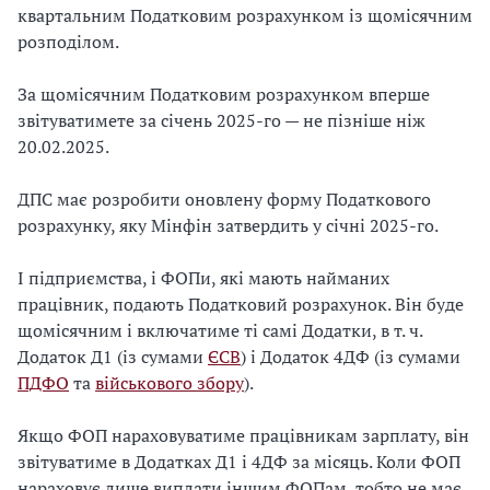
квартальним Податковим розрахунком із щомісячним
розподілом.
За щомісячним Податковим розрахунком вперше
звітуватимете за січень 2025-го — не пізніше ніж
20.02.2025.
ДПС має розробити оновлену форму Податкового
розрахунку, яку Мінфін затвердить у січні 2025-го.
І підприємства, і ФОПи, які мають найманих
працівник, подають Податковий розрахунок. Він буде
щомісячним і включатиме ті самі Додатки, в т. ч.
Додаток Д1 (із сумами
ЄСВ
) і Додаток 4ДФ (із сумами
ПДФО
та
військового збору
).
Якщо ФОП нараховуватиме працівникам зарплату, він
звітуватиме в Додатках Д1 і 4ДФ за місяць. Коли ФОП
нараховує лише виплати іншим ФОПам, тобто не має