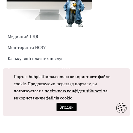
Медичний ПДВ
Моніторинги НСЗУ
Калькуляції платних послуг
Коригувальна накладна від МОЗ
Портал buhplatforma.com.ua використовує файли
Оплата праці в КНП
cookie. Продовжуючи перегляд порталу, ви
погоджуєтеся з
політикою конфіденційності
та
ОТРИМАТИ ДОСТУП
використанням файлів cookie
Згоден