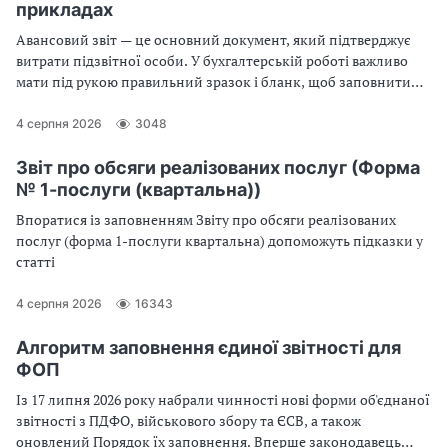
прикладах
Авансовий звіт — це основний документ, який підтверджує
витрати підзвітної особи. У бухгалтерській роботі важливо
мати під рукою правильний зразок і бланк, щоб заповнити
документ без помилок. Тут ви можете скачати авансовий звіт
2026 у форматі Excel
4 серпня 2026
3048
Звіт про обсяги реалізованих послуг (Форма
№ 1-послуги (квартальна))
Впоратися із заповненням Звіту про обсяги реалізованих
послуг (форма 1-послуги квартальна) допоможуть підказки у
статті
4 серпня 2026
16343
Алгоритм заповнення єдиної звітності для
ФОП
Із 17 липня 2026 року набрали чинності нові форми об'єднаної
звітності з ПДФО, військового збору та ЄСВ, а також
оновлений Порядок їх заповнення. Вперше законодавець