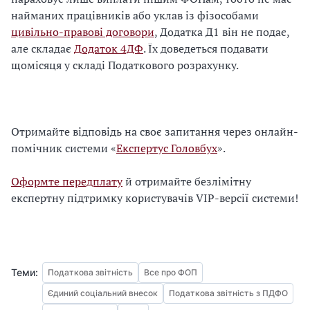
найманих працівників або уклав із фізособами
цивільно-правові договори
, Додатка Д1 він не подає,
але складає
Додаток 4ДФ
. Їх доведеться подавати
щомісяця у складі Податкового розрахунку.
Отримайте відповідь на своє запитання через онлайн-
помічник системи «
Експертус Головбух
».
Оформте передплату
й отримайте безлімітну
експертну підтримку користувачів VIP-версії системи!
Теми:
Податкова звітність
Все про ФОП
Єдиний соціальний внесок
Податкова звітність з ПДФО