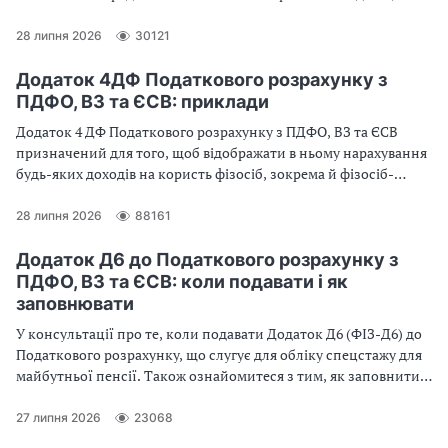
розмежував форми звітності для юридичних осіб та
самозайнятих осіб. Яку форму Податкового розрахунку
28 липня 2026
30121
повинні подавати підприємці, які особливості її заповнення,
на що звернути увагу, щоб уникнути типових помилок, та які
Додаток 4ДФ Податкового розрахунку з
зміни необхідно врахувати під час звітування — розглянемо у
ПДФО, ВЗ та ЄСВ: приклади
статті
Додаток 4 ДФ Податкового розрахунку з ПДФО, ВЗ та ЄСВ
призначений для того, щоб відображати в ньому нарахування
будь-яких доходів на користь фізосіб, зокрема й фізосіб-
підприємців. З’ясуємо, як заповнити Додаток 4ДФ об’єднаної
звітності та розглянемо приклади заповнення Додатка 4ДФ
28 липня 2026
88161
для типових ситуацій
Додаток Д6 до Податкового розрахунку з
ПДФО, ВЗ та ЄСВ: коли подавати і як
заповнювати
У консультації про те, коли подавати Додаток Д6 (ФІЗ-Д6) до
Податкового розрахунку, що слугує для обліку спецстажу для
майбутньої пенсії. Також ознайомитеся з тим, як заповнити
Додаток Д6, отримаєте приклади заповнення Додатка Д6 для
типових ситуацій
27 липня 2026
23068