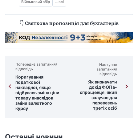
Військовий збір
... всі
👇
Святкова пропозиція для бухгалтерів
Попереднє запитання/
Наступне
відповідь
запитання/
відповідь
Коригування
Як визначати
податкової
дохід ФОПа-
накладної, якщо
спрощенця, який
відбулась зміна ціни
залучає для
товару внаслідок
перевезень
зміни валютного
третіх осіб
курсу
Останні новини