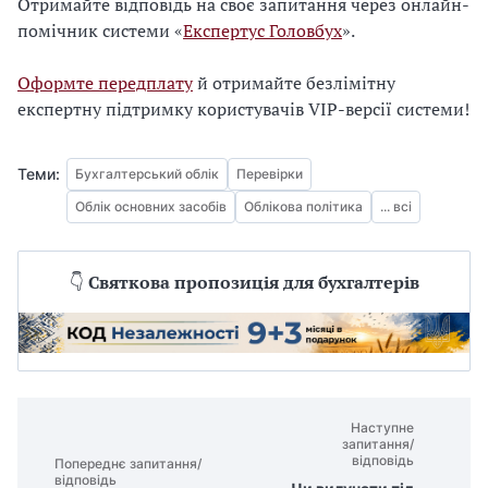
Отримайте відповідь на своє запитання через онлайн-
помічник системи «
Експертус Головбух
».
Оформте передплату
й отримайте безлімітну
експертну підтримку користувачів VIP-версії системи!
Теми:
Бухгалтерський облік
Перевірки
Облік основних засобів
Облікова політика
... всі
👇
Святкова пропозиція для бухгалтерів
Наступне
запитання/
відповідь
Попереднє запитання/
відповідь