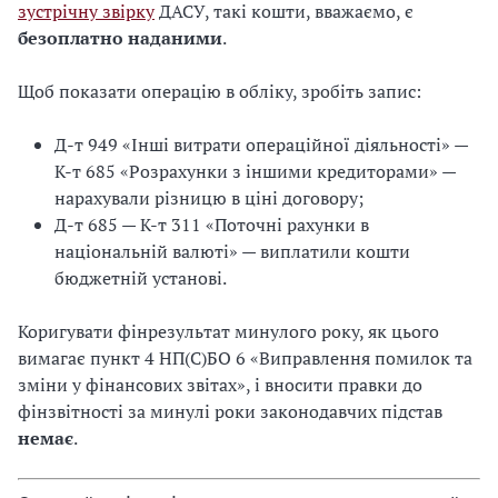
зустрічну звірку
ДАСУ, такі кошти, вважаємо, є
безоплатно наданими
.
Щоб показати операцію в обліку, зробіть запис:
Д-т 949 «Інші витрати операційної діяльності» —
К-т 685 «Розрахунки з іншими кредиторами» —
нарахували різницю в ціні договору;
Д-т 685 — К-т 311 «Поточні рахунки в
національній валюті» — виплатили кошти
бюджетній установі.
Коригувати фінрезультат минулого року, як цього
вимагає пункт 4 НП(С)БО 6 «Виправлення помилок та
зміни у фінансових звітах», і вносити правки до
фінзвітності за минулі роки законодавчих підстав
немає
.