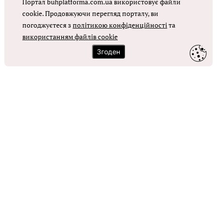
Портал buhplatforma.com.ua використовує файли
Оплата праці в КНП
cookie. Продовжуючи перегляд порталу, ви
погоджуєтеся з
політикою конфіденційності
та
ОТРИМАТИ ДОСТУП
використанням файлів cookie
Згоден
Контакти
Зворотний зв'язок
Карта сайту
Політика використання файлів cookie
Політика конфіденційності
© Головбух, 2026. Усі права захищено