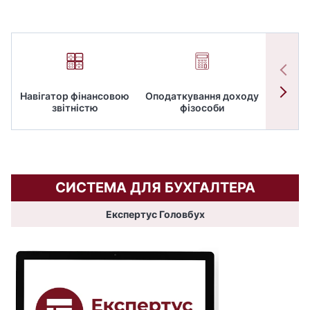
Навігатор фінансовою
Оподаткування доходу
ПД
звітністю
фізособи
СИСТЕМА ДЛЯ БУХГАЛТЕРА
Експертус Головбух