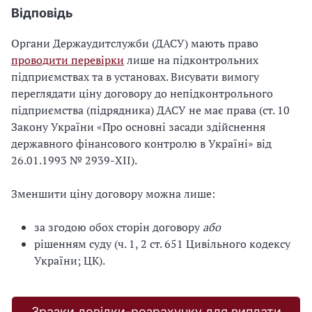
Відповідь
Органи Держаудитслужби (ДАСУ) мають право
проводити перевірки
лише на підконтрольних
підприємствах та в установах. Висувати вимогу
переглядати ціну договору до непідконтрольного
підприємства (підрядника) ДАСУ не має права (ст. 10
Закону України «Про основні засади здійснення
державного фінансового контролю в Україні» від
26.01.1993 № 2939-XII).
Зменшити ціну договору можна лише:
за згодою обох сторін договору
або
рішенням суду (ч. 1, 2 ст. 651 Цивільного кодексу
України; ЦК).
Зразки довідки-розрахунку для виплати