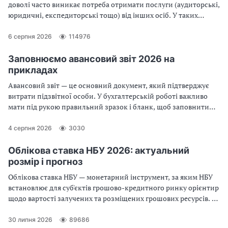
доволі часто виникає потреба отримати послуги (аудиторські,
юридичні, експедиторські тощо) від інших осіб. У таких
випадках сторони застосовують договір про надання послуг. У
консультації розглянемо оформлення договору про надання
6 серпня 2026
114976
послуг
Заповнюємо авансовий звіт 2026 на
прикладах
Авансовий звіт — це основний документ, який підтверджує
витрати підзвітної особи. У бухгалтерській роботі важливо
мати під рукою правильний зразок і бланк, щоб заповнити
документ без помилок. Тут ви можете скачати авансовий звіт
2026 у форматі Excel
4 серпня 2026
3030
Облікова ставка НБУ 2026: актуальний
розмір і прогноз
Облікова ставка НБУ — монетарний інструмент, за яким НБУ
встановлює для суб'єктів грошово-кредитного ринку орієнтир
щодо вартості залучених та розміщених грошових ресурсів. Із
31 липня 2026 розмір облікової ставки НБУ збільшився до
рівня 15,5% річних
30 липня 2026
89686