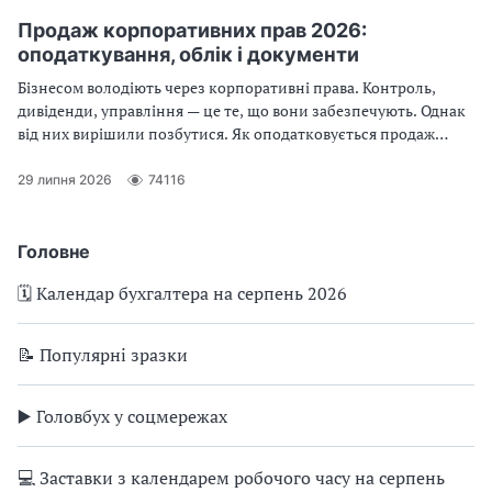
Продаж корпоративних прав 2026:
оподаткування, облік і документи
Бізнесом володіють через корпоративні права. Контроль,
дивіденди, управління — це те, що вони забезпечують. Однак
від них вирішили позбутися. Як оподатковується продаж
корпоративних прав? На яких рахунках відображаються
корпоративні права? Особливості продажу в учасників ТОВ,
29 липня 2026
74116
повідомлення про зміни у кінцевих бенефіціарах, юридичне
оформлення та інвестиційний прибуток у фізосіб. Про все це
— у консультації
Головне
🗓️ Календар бухгалтера на серпень 2026
📝 Популярні зразки
▶️ Головбух у соцмережах
💻 Заставки з календарем робочого часу на серпень