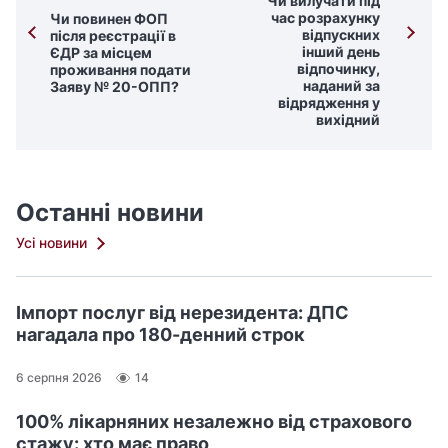
Чи вилучати під
час розрахунку
Чи повинен ФОП
відпускних
після реєстрації в
інший день
ЄДР за місцем
відпочинку,
проживання подати
наданий за
Заяву № 20-ОПП?
відрядження у
вихідний
Останні новини
Усі новини
Імпорт послуг від нерезидента: ДПС
нагадала про 180-денний строк
6 серпня 2026
14
100% лікарняних незалежно від страхового
стажу: хто має право