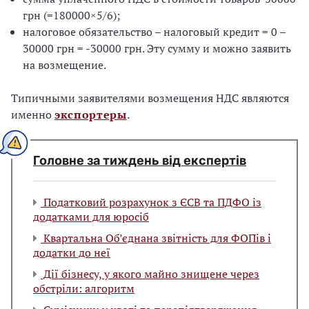
грн (=180000×5/6);
налоговое обязательство – налоговый кредит = 0 –
30000 грн = -30000 грн. Эту сумму и можно заявить
на возмещение.
Типичными заявителями возмещения НДС являются
именно
экспортеры
.
Головне за тиждень від експертів
Податковий розрахунок з ЄСВ та ПДФО із
додатками для юросіб
Квартальна Об’єднана звітність для ФОПів і
додатки до неї
Дії бізнесу, у якого майно знищене через
обстріли: алгоритм