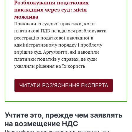
Розблокування податкових
накладних через суд: місія
можлива
Приклади із судової практики, коли
платникові ПДВ не вдалося розблокувати
реєстрацію податкової накладної в
адміністративному порядку і проблему
вирішив суд. Аргументи, які наводили
платники податків у справах, де суди
ухвалили рішення на їх користь
ЧИТАТИ РОЗ'ЯСНЕННЯ ЕКСПЕРТА
Учтите это, прежде чем заявлять
на возмещение НДС
Перед оформление возмещения учтите то, что: