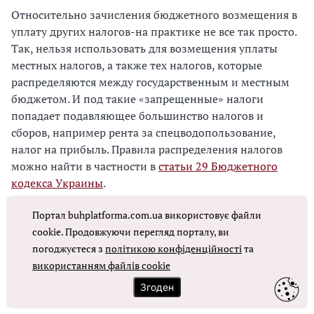
Относительно зачисления бюджетного возмещения в
уплату других налогов-на практике не все так просто.
Так, нельзя использовать для возмещения уплаты
местных налогов, а также тех налогов, которые
распределяются между государственным и местным
бюджетом. И под такие «запрещенные» налоги
попадает подавляющее большинство налогов и
сборов, например рента за спецводопользование,
налог на прибыль. Правила распределения налогов
можно найти в частности в
статьи 29 Бюджетного
кодекса Украины
.
Портал buhplatforma.com.ua використовує файли
Внимание:
получить возмещение НДС – это право, а
cookie. Продовжуючи перегляд порталу, ви
не обязанность плательщика. Если возмещения не
погоджуєтеся з
політикою конфіденційності
та
хотите, до вынесите эту сумму в
стр. 20.3
використанням файлів cookie
декларации, если такой «минус» соответствует всем
условиям возмещения. Тот «минус», который не
Згоден
соответствует условиям возмещения оставьте в
стр.