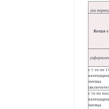
(на перио
Когда 
(оформлен
с 1-го по 1
календарн
месяца
(включите
с 16 по по
календарн
месяца