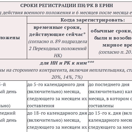
СРОКИ РЕГИСТРАЦИИ ПН/РК В ЕРНН
д действия военного положения и 6 месяцев после месяца 
Когда зарегистрировать:
временные сроки,
обычные сроки
действующие сейчас*
сложены
были и возобн
(согласно п. 89 подраздела
мирное вр
2 Переходных положений
(согласно п. 20
НК)
для НН и РК к ним***
ы на стороннего контрагента, включая неплательщика, с
20%, 14%, 7%)
5-й
до 5-го календарного дня
до последнего дня
ый день
(включительно) месяца,
(включительно) ка
следующего за месяцем их
месяца, в котором 
льно)
составления
составлены
следний
до 18-го календарного дня
до 15-го к. дня (вк
ый день
(включительно) месяца,
календарного меся
следующего за месяцем их
следующего за меся