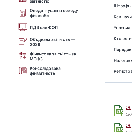
звітністю
Штрафы 
Оподаткування доходу
фізособи
Как нач
ПДВ для ФОП
Условия 
Кто рег
Об’єднана звітність —
2026
Порядок
Фінансова звітність за
МСФЗ
Налоговы
Консолідована
Регистра
фінзвітність
Об
СК
Об