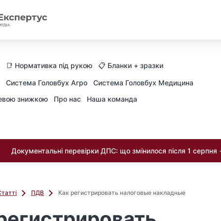
📑 Нормативка під рукою
📋 Бланки + зразки
Система Головбух Агро
Система Головбух Медицина
невою знижкою
Про нас
Наша команда
Документальні перевірки ДПС: що змінилося після 1 серпня
Статті
ПДВ
Как регистрировать налоговые накладные
регистрировать