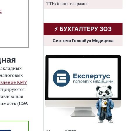
ТТН: бланк та зразок
С
⚡️ БУХГАЛТЕРУ ЗОЗ
Система Головбух Медицина
дная
накладных
 налоговых
овление КМУ
истрируются
ставляющая
имость (
СЭА