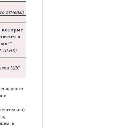
его отмены)
, которые
овятся в
емя**
1.10 НК)
тавки НДС —
лендарного
они
лючительно)
ца,
цем, в