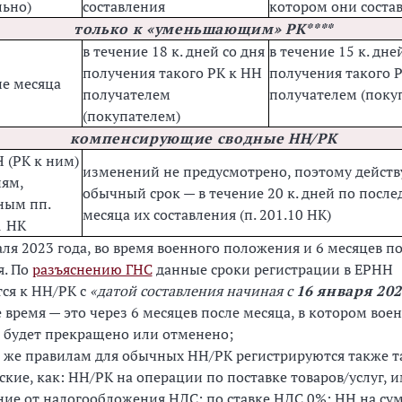
льно)
составления
котором они соста
только к «уменьшающим» РК****
в течение 18 к. дней со дня
в течение 15 к. дне
получения такого РК к НН
получения такого 
ие месяца
получателем
получателем (поку
(покупателем)
компенсирующие сводные НН/РК
 (РК к ним)
изменений не предусмотрено, поэтому действ
ям,
обычный срок — в течение 20 к. дней по посл
ным пп.
месяца их составления (п. 201.10 НК)
1 НК
раля 2023 года, во время военного положения и 6 месяцев по
я. По
разъяснению ГНС
данные сроки регистрации в ЕРНН
ся к НН/РК с
«датой составления начиная с
16 января 202
е время — это через 6 месяцев после месяца, в котором вое
 будет прекращено или отменено;
м же правилам для обычных НН/РК регистрируются также т
кие, как: НН/РК на операции по поставке товаров/услуг,
ие от налогообложения НДС; по ставке НДС 0%; НН на су