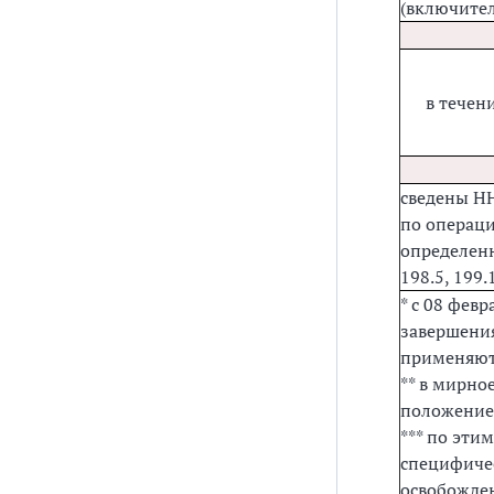
(включите
в течен
сведены НН
по операци
определен
198.5, 199.
* с 08 фев
завершени
применяют
** в мирно
положение
*** по эти
специфичес
освобожден