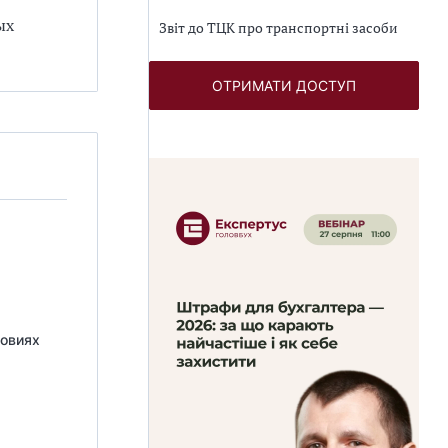
ых
Звіт до ТЦК про транспортні засоби
ОТРИМАТИ ДОСТУП
ловиях