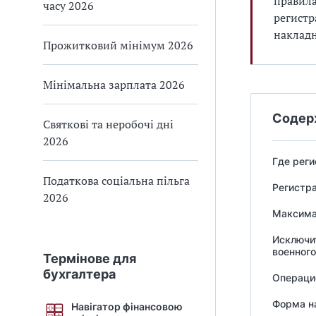
правила
часу 2026
регистр
накладн
Прожитковий мінімум 2026
Мінімальна зарплата 2026
Содер
Святкові та неробочі дні
2026
Где реги
Податкова соціальна пільга
Регистр
2026
Максимал
Исключи
военног
Термінове для
бухгалтера
Операци
Форма н
Навігатор фінансовою