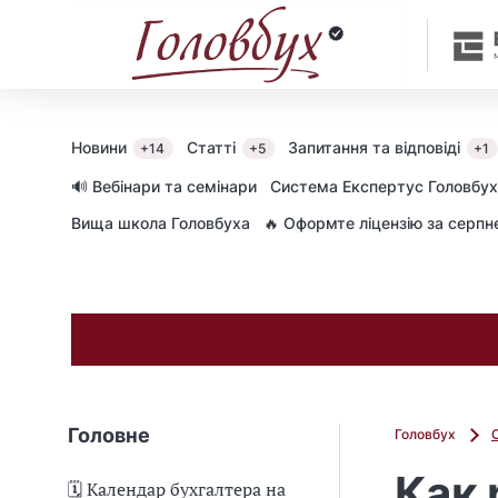
Новини
Статті
Запитання та відповіді
+14
+5
+1
🔊 Вебінари та семінари
Cистема Експертус Головбух
Вища школа Головбуха
🔥 Оформте ліцензію за серп
Головне
Головбух
Как 
🗓️ Календар бухгалтера на