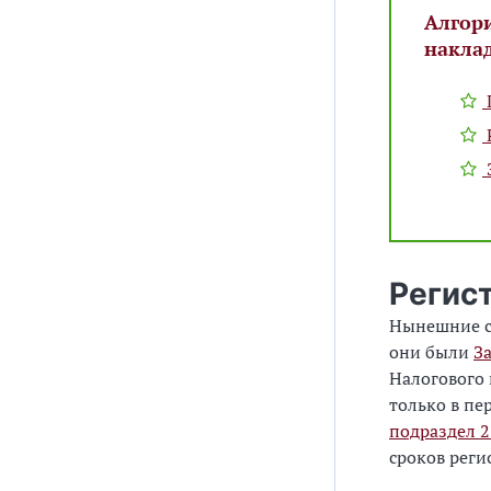
Алгори
накла
Регис
Нынешние ср
они были
З
Налогового 
только в пе
подраздел 
сроков рег