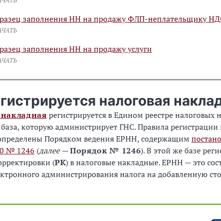
АЧАТЬ
разец заполнения НН на продажу ФЛП-неплательщику НД
АЧАТЬ
разец заполнения НН на продажу услуги
АЧАТЬ
егистрируется налоговая накла
 накладная
регистрируется в Едином реестре налоговых 
о база, которую администрирует ГНС. Правила регистрации
определены Порядком ведения ЕРНН, содержащим
постан
10 № 1246
(
далее
—
Порядок № 1246
). В этой же базе рег
орректировки (
РК
) в налоговые накладные. ЕРНН — это со
ктронного администрирования налога на добавленную сто