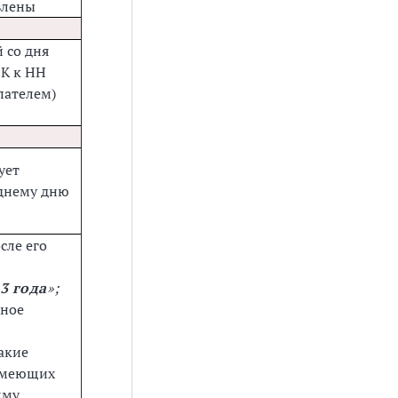
влены
й со дня
РК к НН
пателем)
ует
еднему дню
сле его
3 года
»;
нное
акие
 имеющих
мму