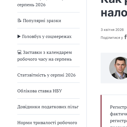
серпень 2026
нал
📝 Популярні зразки
3 квітня 2026
▶️ Головбух у соцмережах
Поділитися у
💻 Заставки з календарем
робочого часу на серпень
Статзвітність у серпні 2026
Облікова ставка НБУ
Довідники податкових пільг
Регистр
фактиче
регистр
Норми тривалості робочого