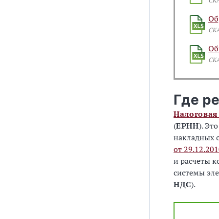
СК
Об
СК
Об
СК
Где р
Налоговая
(
ЕРНН
). Эт
накладных 
от 29.12.20
и расчеты к
системы эле
НДС
).