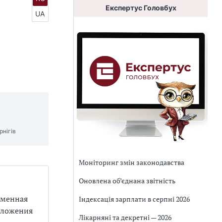
Експертус Головбух
UA
рнігів
Моніторинг змін законодавства
Оновлена об’єднана звітність
еменная
Індексація зарплати в серпні 2026
оложения
Лікарняні та декретні — 2026