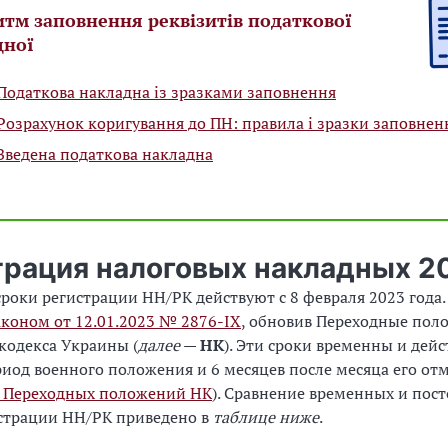
тм заповнення реквізитів податкової
дної
Податкова накладна із зразками заповнення
Розрахунок коригування до ПН: правила і зразки заповнен
Зведена податкова накладна
трация налоговых накладных 2
оки регистрации НН/РК действуют с 8 февраля 2023 года.
аконом от 12.01.2023 № 2876-ІХ
, обновив Переходные пол
кодекса Украины (
далее
—
НК
). Эти сроки временны и дей
риод военного положения и 6 месяцев после месяца его отм
2 Переходных положений НК
). Сравнение временных и пос
истрации НН/РК приведено в
таблице ниже
.