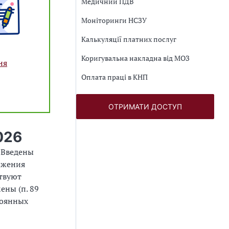
Медичний ПДВ
Моніторинги НСЗУ
Калькуляції платних послуг
Коригувальна накладна від МОЗ
ня
Оплата праці в КНП
ОТРИМАТИ ДОСТУП
026
 Введены
ожения
ствуют
ены (п. 89
тоянных