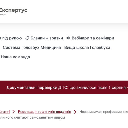
 під рукою
📋 Бланки + зразки
🔊 Вебінари та семінари
Система Головбух Медицина
Вища школа Головбуха
Наша команда
Документальні перевірки ДПС: що змінилося після 1 серпня
Статті
Реєстрація платників податків
Независимая профессионал
или кого считают самозанятым лицом