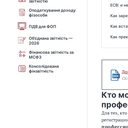
звітністю
ЕСВ: и н
Оподаткування доходу
фізособи
Как зар
Как вста
ПДВ для ФОП
Как пре
Об’єднана звітність —
2026
Фінансова звітність за
МСФЗ
Консолідована
фінзвітність
До
СК
Кто м
профе
Для тех, кто
регистраци
профессио