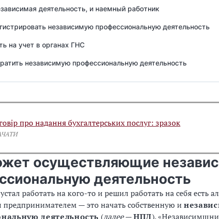
езависимая деятельность, и наемный работник
егистрировать независимую профессиональную деятельность
ть на учет в органах ГНС
кратить независимую профессиональную деятельность
говір про надання бухгалтерських послуг: зразок
АЧАТИ
ожет осуществляющие незави
ссиональную деятельность
 устал работать на кого-то и решил работать на себя есть а
и предпринимателем — это начать собственную и
незави
нальную деятельность
(
далее
—
НПД
). «Независимщни