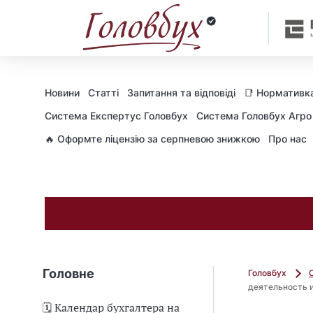
в
р
е
м
е
н
Новини
Статті
Запитання та відповіді
📑 Нормативка
н
Cистема Експертус Головбух
Система Головбух Агро
а
🔥 Оформте ліцензію за серпневою знижкою
Про нас
я
Головне
Головбух
деятельность 
🗓️ Календар бухгалтера на