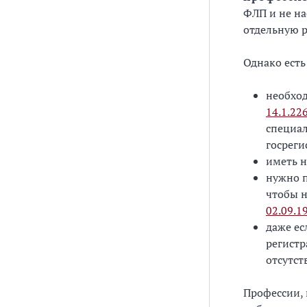
ФЛП и не на
отдельную р
Однако есть
необхо
14.1.22
специал
госреги
иметь н
нужно п
чтобы н
02.09.1
даже ес
регистр
отсутст
Профессии, 