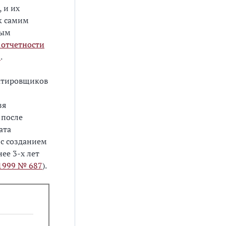
 и их
к самим
тым
 отчетности
8
.
ектировщиков
зя
 после
ата
 с созданием
ее 3-х лет
.1999 № 687
).