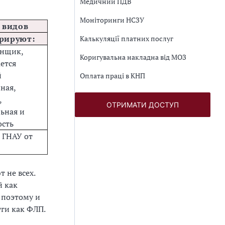
Медичний ПДВ
Моніторинги НСЗУ
 видов
трируют:
Калькуляції платних послуг
енщик,
Коригувальна накладна від МОЗ
ется
й
Оплата праці в КНП
ная,
,
ОТРИМАТИ ДОСТУП
ьная и
ость
 ГНАУ от
 не всех.
й как
 поэтому и
уги как ФЛП.