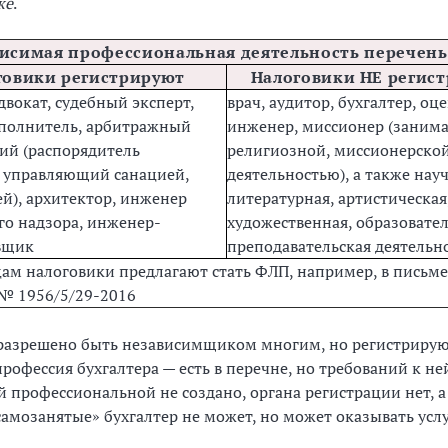
же
.
исимая профессиональная деятельность перечень
говики регистрируют
Налоговики НЕ регис
двокат, судебный эксперт,
врач, аудитор, бухгалтер, оц
полнитель, арбитражный
инженер, миссионер (занима
й (распорядитель
религиозной, миссионерско
 управляющий санацией,
деятельностью), а также науч
й), архитектор, инженер
литературная, артистическая
го надзора, инженер-
художественная, образовател
вщик
преподавательская деятельн
цам налоговики предлагают стать ФЛП, например, в письме
 № 1956/5/29-2016
разрешено быть независимщиком многим, но регистрируют
рофессия бухгалтера — есть в перечне, но требований к не
 профессиональной не создано, органа регистрации нет, а
самозанятые» бухгалтер не может, но может оказывать усл