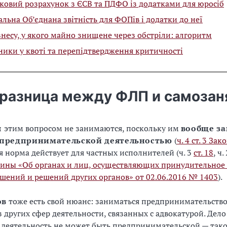
ковий розрахунок з ЄСВ та ПДФО із додатками для юросіб
льна Об’єднана звітність для ФОПів і додатки до неї
знесу, у якого майно знищене через обстріли: алгоритм
ики у квоті та перепідтвердження критичності
 разница между ФЛП и самоза
ы
этим вопросом не занимаются, поскольку им
вообще з
предпринимательской деятельностью
(
ч. 4 ст. 3 За
 норма действует для частных исполнителей (ч. 3
ст. 18
, ч.
аины «Об органах и лиц, осуществляющих принудительное
шений и решений других органов» от 02.06.2016 № 1403
).
ов
тоже есть свой нюанс: заниматься предпринимательство
з других сфер деятельности, связанных с адвокатурой. Дело 
 деятельность не может быть предпринимательской — тако