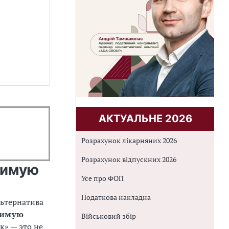
АКТУАЛЬНЕ 2026
Розрахунок лікарняних 2026
Розрахунок відпускних 2026
симую
Усе про ФОП
Податкова накладна
льтернатива
симую
Військовий збір
к» — это не