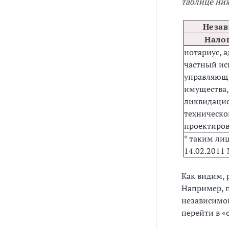
таблице ни
Незав
Нало
нотариус, а
частный ис
управляющи
имущества,
ликвидацие
техническо
проектиро
* таким ли
14.02.2011
Как видим, 
Например, п
независимой
перейти в «