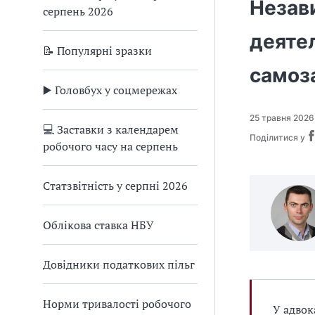
Незав
серпень 2026
деятел
📝 Популярні зразки
самоз
▶️ Головбух у соцмережах
25 травня 2026
💻 Заставки з календарем
Поділитися у
робочого часу на серпень
Статзвітність у серпні 2026
Облікова ставка НБУ
Довідники податкових пільг
Норми тривалості робочого
У адвок