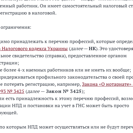
емный работник. Он имеет самостоятельный налоговый ст
егистрацию в налоговой.
 ограничения:
димо принадлежать к перечню профессий, которые опред
6 Налогового кодекса Украины
(
далее
—
НК
). Это удостовер
ьное свидетельство (справка), предоставленное органом
страции;
е более 4-х наемных работников или не иметь их вообще;
ридерживаться профильного законодательства о своей пр
е потерять регистрацию, например,
Закона «О нотариате» 
993 № 3425
(
далее
— Закон № 3425
);
ли есть принадлежность к этому перечню профессий, воз
ации НПД и постановки на учет в ГНС может быть просто
вующей.
по которым НПД может осуществляться или не будут пере