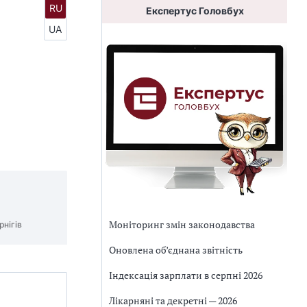
RU
Експертус Головбух
UA
Моніторинг змін законодавства
рнігів
Оновлена об’єднана звітність
Індексація зарплати в серпні 2026
Лікарняні та декретні — 2026