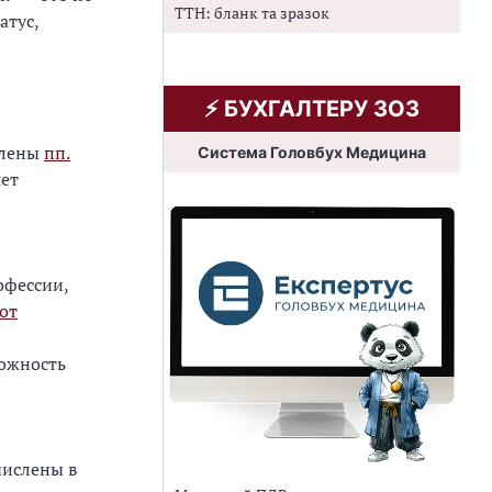
ТТН: бланк та зразок
атус,
⚡️ БУХГАЛТЕРУ ЗОЗ
елены
пп.
Система Головбух Медицина
яет
офессии,
от
можность
числены в