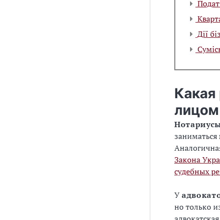
Подат
Кварта
Дії бі
Сумісн
Какая
лицом
Нотариус
заниматься
Аналогичная
Закона Укр
судебных ре
У
адвокат
но только и
адвокатская