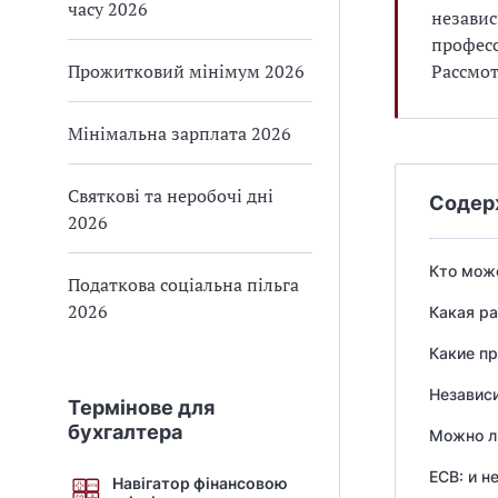
часу 2026
независ
професс
Прожитковий мінімум 2026
Рассмот
Мінімальна зарплата 2026
Святкові та неробочі дні
Содер
2026
Кто мож
Податкова соціальна пільга
2026
Какая р
Какие п
Независ
Термінове для
бухгалтера
Можно л
ЕСВ: и н
Навігатор фінансовою