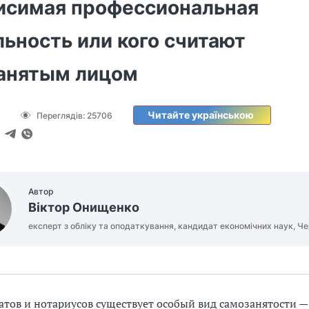
исимая профессиональная
ьность или кого считают
анятым лицом
Читайте українською
Переглядів:
25706
Автор
Віктор Онищенко
експерт з обліку та оподаткування, кандидат економічних наук, Че
атов и нотариусов существует особый вид самозанятости —