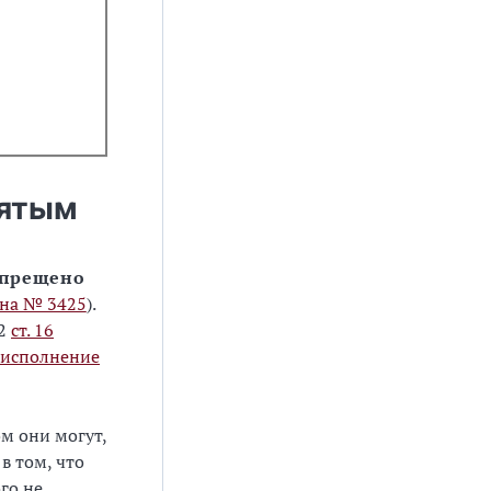
нятым
апрещено
кона № 3425
).
 2
ст. 16
 исполнение
м они могут,
в том, что
го не