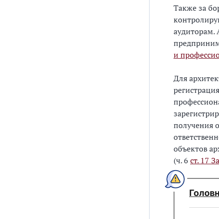
Также за бо
контролирую
аудиторам.
предприним
и профессио
Для архите
регистрация
профессиона
зарегистрир
получения 
ответственн
объектов ар
(ч. 6
ст. 17 
Головн