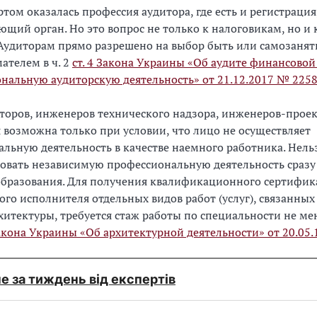
ртом оказалась профессия аудитора, где есть и регистрация,
щий орган. Но это вопрос не только к налоговикам, но и 
 Аудиторам прямо разрешено на выбор быть или самозаня
ателем в ч. 2
ст. 4 Закона Украины «Об аудите финансовой
нальную аудиторскую деятельность» от 21.12.2017 № 225
кторов, инженеров технического надзора, инженеров-про
 возможна только при условии, что лицо не осуществляет
льную деятельность в качестве наемного работника. Нель
овать независимую профессиональную деятельность сразу
образования. Для получения квалификационного сертифик
ого исполнителя отдельных видов работ (услуг), связанных
хитектуры, требуется стаж работы по специальности не мен
Закона Украины «Об архитектурной деятельности» от 20.05
е за тиждень від експертів