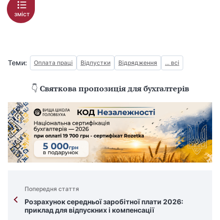
зміст
Теми:
Оплата праці
Відпустки
Відрядження
... всі
👇
Святкова пропозиція для бухгалтерів
Попередня стаття
Розрахунок середньої заробітної плати 2026:
приклад для відпускних і компенсації