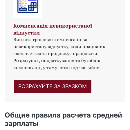
Компенсація невикористаної
відпустки
Виплата грошової компенсації за
невикористану відпустку, коли працівник
звільняється та продовжує працювати.
Розрахунок, оподаткування та бухоблік
компенсації, у тому числі під час війни
РОЗРАХУЙТЕ ЗА ЗРАЗКОМ
Общие правила расчета средней
зарплаты