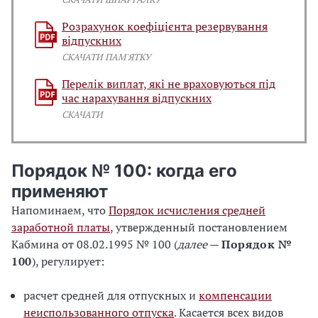
Розрахунок коефіцієнта резервування
відпускних
СКАЧАТИ ПАМ'ЯТКУ
Перелік виплат, які не враховуються під
час нарахування відпускних
СКАЧАТИ
Порядок № 100: когда его
применяют
Напоминаем, что
Порядок исчисления средней
заработной платы
, утвержденный постановлением
Кабмина от 08.02.1995 № 100 (
далее
—
Порядок №
100
), регулирует:
расчет средней для отпускных и
компенсации
неиспользованного отпуска
. Касается всех видов